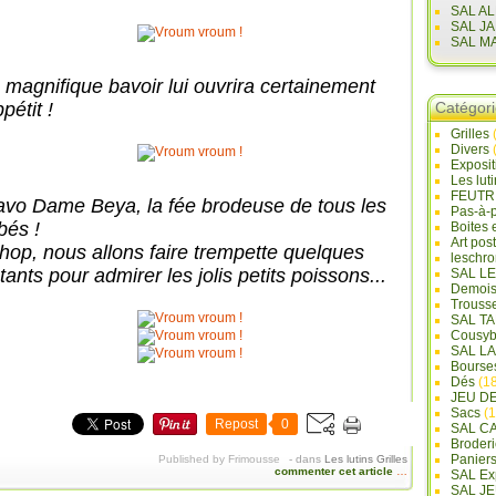
SAL A
SAL J
SAL M
 magnifique bavoir lui ouvrira certainement
ppétit !
Catégor
Grilles
Divers
Exposi
Les lut
FEUTR
avo Dame Beya, la fée brodeuse de tous les
Pas-à-
bés !
Boites 
Art pos
 hop, nous allons faire trempette quelques
leschr
tants pour admirer les jolis petits poissons...
SAL L
Demois
Trouss
SAL T
Cousyb
SAL L
Bourse
Dés
(18
JEU D
Sacs
(1
Repost
0
SAL C
Broderi
Panier
Published by Frimousse
-
dans
Les lutins
Grilles
commenter cet article
…
SAL Ex
SAL JE