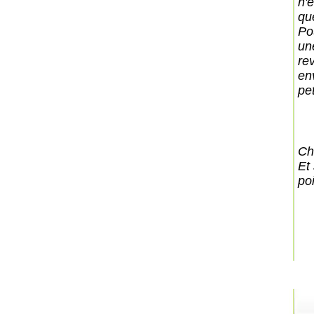
n'
qu
Po
une
re
en
pet
Ch
Et
po