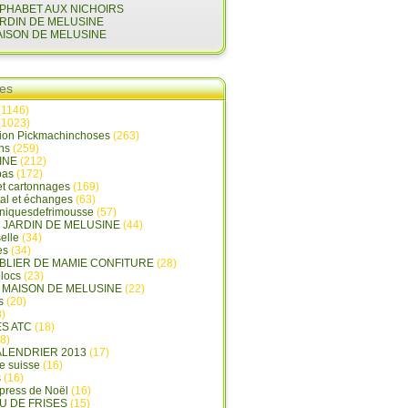
LPHABET AUX NICHOIRS
ARDIN DE MELUSINE
AISON DE MELUSINE
ies
(1146)
(1023)
tion Pickmachinchoses
(263)
ins
(259)
INE
(212)
pas
(172)
et cartonnages
(169)
tal et échanges
(63)
oniquesdefrimousse
(57)
E JARDIN DE MELUSINE
(44)
elle
(34)
es
(34)
ABLIER DE MAMIE CONFITURE
(28)
locs
(23)
A MAISON DE MELUSINE
(22)
s
(20)
)
ES ATC
(18)
8)
ALENDRIER 2013
(17)
e suisse
(16)
s
(16)
press de Noël
(16)
U DE FRISES
(15)