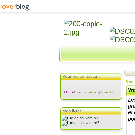
Pour me contacter :
5 oct
Vr
Mon adresse :
sabrigitte@hotmail.fr
Les
gr
Mon livret
et
pou