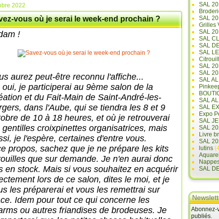
SAL 20
obre 2022
Broderi
vez-vous où je serai le week-end prochain ?
SAL 2
Grilles
SAL 20
dam !
SAL C
SAL D
SAL L
Citrouil
SAL 2
SAL 20
us aurez peut-être reconnu l'affiche...
SAL A
 oui, je participerai au 9ème salon de la
Pinkee
BOUTI
éation et du Fait-Main de Saint-André-les-
SAL A
rgers, dans l'Aube, qui se tiendra les 8 et 9
SAL E
Expo Pe
tobre de 10 à 18 heures, et où je retrouverai
SAL JE
 gentilles croixpinettes organisatrices, mais
SAL 20
Livre b
si, je l'espère, certaines d'entre vous.
SAL 20
ce propos, sachez que je ne prépare les kits
lutins
(4
Aquare
trouilles que sur demande. Je n'en aurai donc
Nappe
s en stock. Mais si vous souhaitez en acquérir
SAL D
ectement lors de ce salon, dites le moi, et je
us les préparerai et vous les remettrai sur
Newslett
ace. Idem pour tout ce qui concerne les
arms ou autres friandises de brodeuses. Je
Abonnez-vo
publiés.