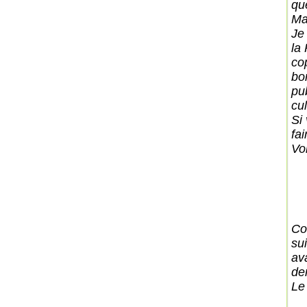
qu
Ma
Je
la
co
bo
pu
cul
Si
fai
Vo
Co
su
av
der
Le