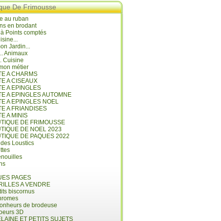
ique De Frimousse
e au ruban
ns en brodant
 à Points comptés
isine...
n Jardin...
... Animaux
.. Cuisine
mon métier
ITE A CHARMS
TE A CISEAUX
TE A EPINGLES
ITE A EPINGLES AUTOMNE
TE A EPINGLES NOEL
TE A FRIANDISES
TE A MINIS
UTIQUE DE FRIMOUSSE
UTIQUE DE NOEL 2023
UTIQUE DE PAQUES 2022
 des Loustics
ettes
nouilles
ins
ES PAGES
RILLES A VENDRE
its biscornus
hromes
bonheurs de brodeuse
coeurs 3D
LAINE ET PETITS SUJETS