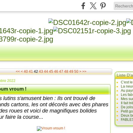
10
20
30
60
70
80
90
100
200
300
400
500
<<
<
40
41
42
43
44
45
46
47
48
49
50
>
>>
Liste D'a
obre 2022
C'est l
La neuv
oum vroum !
Au pays
Les fab
 lutins s'amusent bien : Ils ont trouvé de
Mes sur
Il fait
ands cartons, les ont décorés avec des phares
De joli
 des roues et voici de magnifiques bolides
Petit g
Deux br
r faire la course...
FABLES