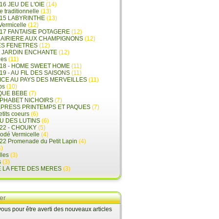
16 JEU DE L'OIE
(14)
e traditionnelle
(13)
015 LABYRINTHE
(13)
 Vermicelle
(12)
17 FANTAISIE POTAGERE
(12)
LAIRIERE AUX CHAMPIGNONS
(12)
ES FENETRES
(12)
E JARDIN ENCHANTE
(12)
les
(11)
018 - HOME SWEET HOME
(11)
19 - AU FIL DES SAISONS
(11)
LICE AU PAYS DES MERVEILLES
(11)
ps
(10)
QUE BEBE
(7)
LPHABET NICHOIRS
(7)
XPRESS PRINTEMPS ET PAQUES
(7)
tits coeurs
(6)
U DES LUTINS
(6)
22 - CHOUKY
(5)
rodé Vermicelle
(4)
22 Promenade du Petit Lapin
(4)
)
lles
(3)
s
(3)
E LA FETE DES MERES
(3)
er
us pour être averti des nouveaux articles