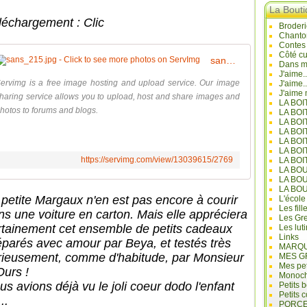
La Bout
léchargement : Clic
Broderi
Chanto
Contes
Côté cu
sans_215.jpg - Click to see more photos on ServImg
Dans mo
J'aime.
ervimg is a free image hosting and upload service. Our image
J'aime.
J'aime 
haring service allows you to upload, host and share images and
LA BO
hotos to forums and blogs.
LA BOI
LA BOI
LA BO
LA BOI
LA BOI
https://servimg.com/view/13039615/2769
LA BOI
LA BO
LA BO
LA BO
 petite Margaux n'en est pas encore à courir
L'école
Les fill
ns une voiture en carton. Mais elle appréciera
Les Gre
rtainement cet ensemble de petits cadeaux
Les lut
Links
éparés avec amour par Beya, et testés très
MARQU
rieusement, comme d'habitude, par Monsieur
MES G
Mes pet
Ours !
Monoc
us avions déjà vu le joli coeur dodo l'enfant
Petits 
Petits 
..
PORCE