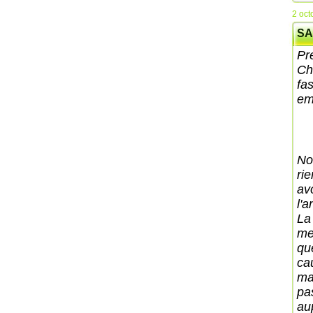
2 oct
SA
Pr
Ch
fa
em
No
ri
av
l'
La
me
qu
ca
mai
pa
au