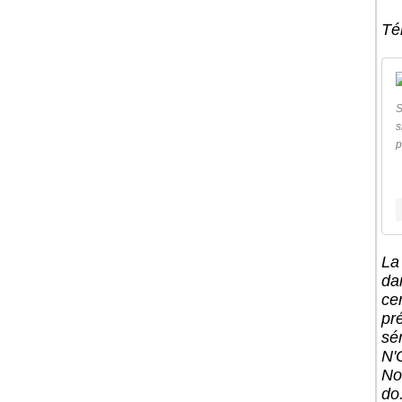
Té
S
s
p
La
da
ce
pr
sé
N'
No
do.