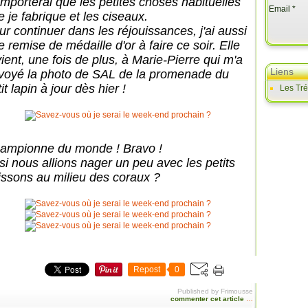
emporterai que les petites choses habituelles
Email
e je fabrique et les ciseaux.
ur continuer dans les réjouissances, j'ai aussi
 remise de médaille d'or à faire ce soir. Elle
vient, une fois de plus, à Marie-Pierre qui m'a
Liens
voyé la photo de SAL de la promenade du
it lapin à jour dès hier !
Les Tr
ampionne du monde ! Bravo !
 si nous allions nager un peu avec les petits
issons au milieu des coraux ?
Repost
0
Published by Frimousse
commenter cet article
…