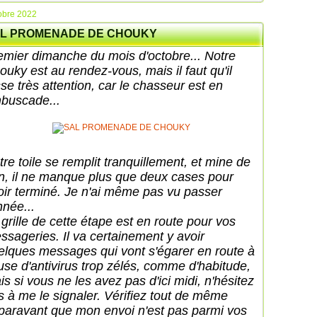
obre 2022
L PROMENADE DE CHOUKY
emier dimanche du mois d'octobre... Notre
ouky est au rendez-vous, mais il faut qu'il
sse très attention, car le chasseur est en
buscade...
tre toile se remplit tranquillement, et mine de
en, il ne manque plus que deux cases pour
oir terminé. Je n'ai même pas vu passer
année...
 grille de cette étape est en route pour vos
ssageries. Il va certainement y avoir
elques messages qui vont s'égarer en route à
use d'antivirus trop zélés, comme d'habitude,
s si vous ne les avez pas d'ici midi, n'hésitez
s à me le signaler. Vérifiez tout de même
paravant que mon envoi n'est pas parmi vos