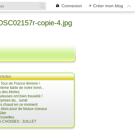
Connexion
+
Créer mon blog
rticles
e Tour de France féminin !
ième fable de notre livret...
 des étoiles
uleuses ont bien travaillé !
prises du... lundi
 très chaud en ce moment
s étuis pour de beaux ciseaux
oûter
icolettes
 CHOISIES : JUILLET