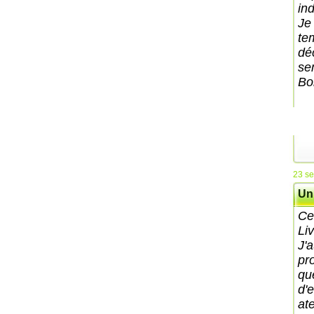
in
Je
te
dé
se
Bo
23 s
Un
Ce
Li
J'a
pr
qu
d'
ate