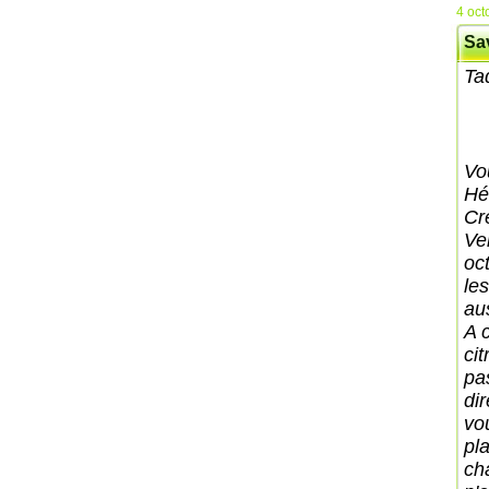
4 oct
Sa
Ta
Vo
Hé
Cr
Ve
oc
les
aus
A 
ci
pa
dir
vo
pl
ch