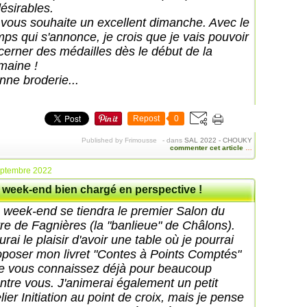
désirables.
 vous souhaite un excellent dimanche. Avec le
mps qui s'annonce, je crois que je vais pouvoir
cerner des médailles dès le début de la
maine !
nne broderie...
Repost
0
Published by Frimousse
-
dans
SAL 2022 - CHOUKY
commenter cet article
…
eptembre 2022
 week-end bien chargé en perspective !
 week-end se tiendra le premier Salon du
vre de Fagnières (la "banlieue" de Châlons).
urai le plaisir d'avoir une table où je pourrai
oposer mon livret "Contes à Points Comptés"
e vous connaissez déjà pour beaucoup
entre vous. J'animerai également un petit
lier Initiation au point de croix, mais je pense