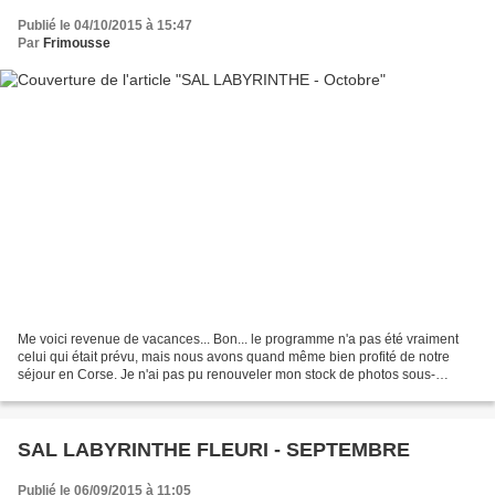
Publié le 04/10/2015 à 15:47
Par
Frimousse
Me voici revenue de vacances... Bon... le programme n'a pas été vraiment
celui qui était prévu, mais nous avons quand même bien profité de notre
séjour en Corse. Je n'ai pas pu renouveler mon stock de photos sous-
marines, car je redoutais la température...
SAL LABYRINTHE FLEURI - SEPTEMBRE
Publié le 06/09/2015 à 11:05