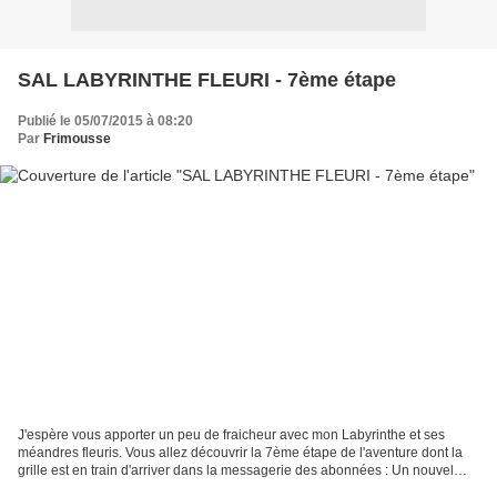
SAL LABYRINTHE FLEURI - 7ème étape
Publié le 05/07/2015 à 08:20
Par
Frimousse
J'espère vous apporter un peu de fraicheur avec mon Labyrinthe et ses
méandres fleuris. Vous allez découvrir la 7ème étape de l'aventure dont la
grille est en train d'arriver dans la messagerie des abonnées : Un nouvel
habitant a élu domicile dans ce...