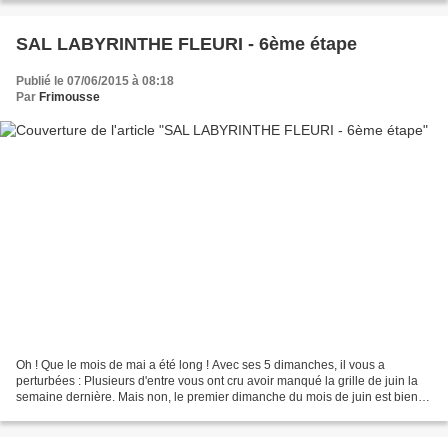
SAL LABYRINTHE FLEURI - 6ème étape
Publié le 07/06/2015 à 08:18
Par
Frimousse
Oh ! Que le mois de mai a été long ! Avec ses 5 dimanches, il vous a
perturbées : Plusieurs d'entre vous ont cru avoir manqué la grille de juin la
semaine dernière. Mais non, le premier dimanche du mois de juin est bien
aujourd'hui. Je vous laisse découvrir...