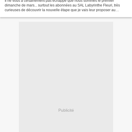
Il ne vous a certainement pas échappé que nous sommes le premier
dimanche de mars... surtout les abonnées au SAL Labyrinthe Fleuri, très
curieuses de découvrir la nouvelle étape que je vais leur proposer au
jourd'hui. Ce sera... du jardinage ! ça commence...
Publicité