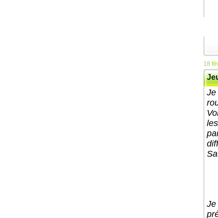
18 fé
Jeu
Je
ro
Vo
le
pa
dif
Sa
Je
pr