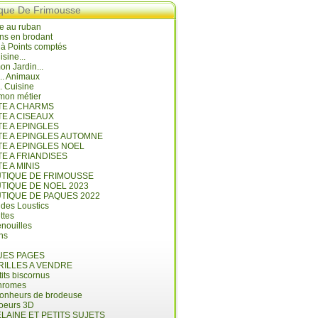
ique De Frimousse
e au ruban
ns en brodant
 à Points comptés
isine...
n Jardin...
... Animaux
.. Cuisine
mon métier
ITE A CHARMS
TE A CISEAUX
TE A EPINGLES
ITE A EPINGLES AUTOMNE
TE A EPINGLES NOEL
TE A FRIANDISES
TE A MINIS
UTIQUE DE FRIMOUSSE
UTIQUE DE NOEL 2023
UTIQUE DE PAQUES 2022
 des Loustics
ettes
nouilles
ins
ES PAGES
RILLES A VENDRE
its biscornus
hromes
bonheurs de brodeuse
coeurs 3D
LAINE ET PETITS SUJETS