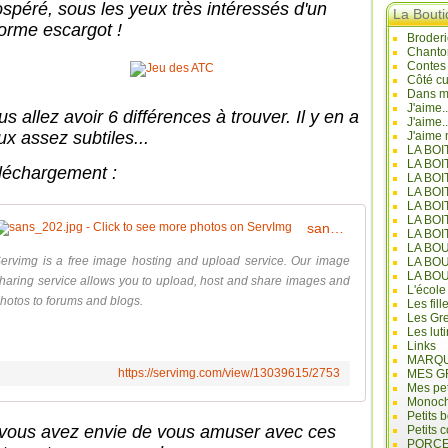
ospéré, sous les yeux très intéressés d'un
La Bout
orme escargot !
Broderi
Chanto
Contes
Côté cu
Dans mo
J'aime.
s allez avoir 6 différences à trouver. Il y en a
J'aime.
ux assez subtiles...
J'aime 
LA BO
LA BOI
léchargement :
LA BOI
LA BO
LA BOI
LA BOI
sans_202.jpg - Click to see more photos on ServImg
LA BOI
LA BO
ervimg is a free image hosting and upload service. Our image
LA BO
LA BO
haring service allows you to upload, host and share images and
L'école
hotos to forums and blogs.
Les fill
Les Gre
Les lut
Links
MARQU
https://servimg.com/view/13039615/2753
MES G
Mes pet
Monoc
Petits 
 vous avez envie de vous amuser avec ces
Petits 
PORCE