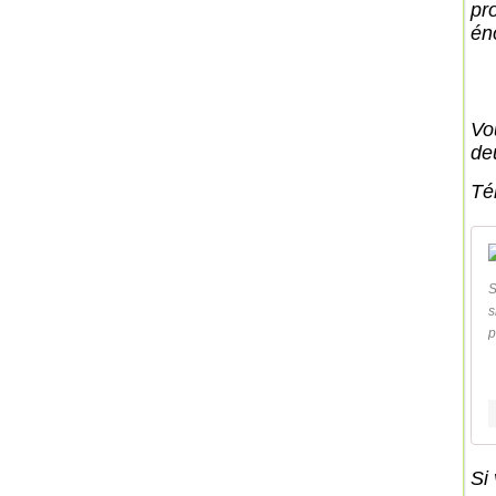
pr
én
Vou
de
Té
S
s
p
Si