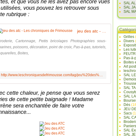
rtes, et que vous ne les avez pas encore vues
SAL A
 utilisées, vous pouvez les retrouver sous
SAL J
SAL M
te rubrique :
Catégor
jeu des atc - Les chroniques de Frimousse
Grilles
roderie, Cartonnage, Petits bricolages Photographies sous-
Divers
Exposi
arines, poissons, décoration, point de croix, Pas-à-pas, tutoriels,
Les lut
quarelles, Boites,
FEUTR
Pas-à-
Boites 
Art pos
leschr
http://www.leschroniquesdefrimousse.com/tag/jeu%20des%20atc/
SAL L
Demois
Trouss
SAL T
ec cette chaleur, je pense que vous serez
Cousyb
SAL L
vies de cette petite baignade ! Madame
Bourse
rène sera enchantée de faire votre
Dés
(18
JEU D
nnaissance...
Sacs
(1
SAL C
Broderi
Panier
SAL Ex
SAL JE