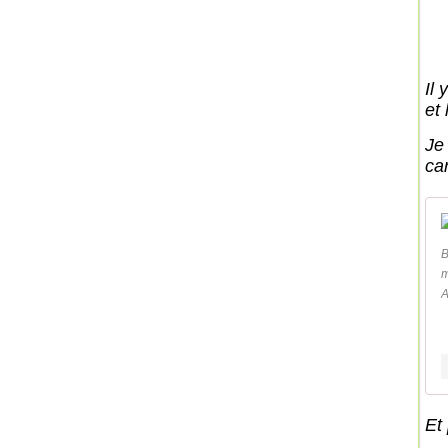
Il 
et 
Je
car
B
m
A
Et 