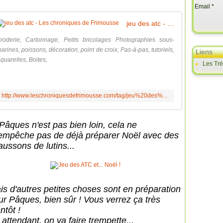
Email
jeu des atc - Les chroniques de Frimousse
roderie, Cartonnage, Petits bricolages Photographies sous-
arines, poissons, décoration, point de croix, Pas-à-pas, tutoriels,
Liens
quarelles, Boites,
Les Tr
http://www.leschroniquesdefrimousse.com/tag/jeu%20des%20atc/
 Pâques n'est pas bien loin, cela ne
empêche pas de déjà préparer Noël avec des
aussons de lutins...
is d'autres petites choses sont en préparation
ur Pâques, bien sûr ! Vous verrez ça très
ntôt !
 attendant, on va faire trempette...