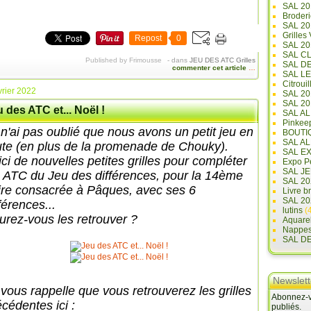
SAL 20
Broderi
SAL 2
Grilles
Repost
0
SAL 20
SAL C
Published by Frimousse
-
dans
JEU DES ATC
Grilles
SAL D
commenter cet article
…
SAL L
Citrouil
vrier 2022
SAL 2
SAL 20
 des ATC et... Noël !
SAL A
Pinkee
 n'ai pas oublié que nous avons un petit jeu en
BOUTI
SAL A
ute (en plus de la promenade de Chouky).
SAL E
ici de nouvelles petites grilles pour compléter
Expo Pe
SAL JE
s ATC du Jeu des différences, pour la 14ème
SAL 20
ire consacrée à Pâques,
avec ses 6
Livre b
SAL 20
férences...
lutins
(4
urez-vous les retrouver ?
Aquare
Nappe
SAL D
Newslett
 vous rappelle que vous retrouverez les grilles
Abonnez-vo
écédentes ici :
publiés.