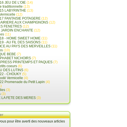
16 JEU DE L'OIE
(14)
e traditionnelle
(13)
015 LABYRINTHE
(13)
 Vermicelle
(12)
17 FANTAISIE POTAGERE
(12)
LAIRIERE AUX CHAMPIGNONS
(12)
ES FENETRES
(12)
E JARDIN ENCHANTE
(12)
les
(11)
018 - HOME SWEET HOME
(11)
19 - AU FIL DES SAISONS
(11)
LICE AU PAYS DES MERVEILLES
(11)
ps
(10)
QUE BEBE
(7)
LPHABET NICHOIRS
(7)
XPRESS PRINTEMPS ET PAQUES
(7)
tits coeurs
(6)
U DES LUTINS
(6)
22 - CHOUKY
(5)
rodé Vermicelle
(4)
22 Promenade du Petit Lapin
(4)
)
lles
(3)
s
(3)
E LA FETE DES MERES
(3)
er
us pour être averti des nouveaux articles