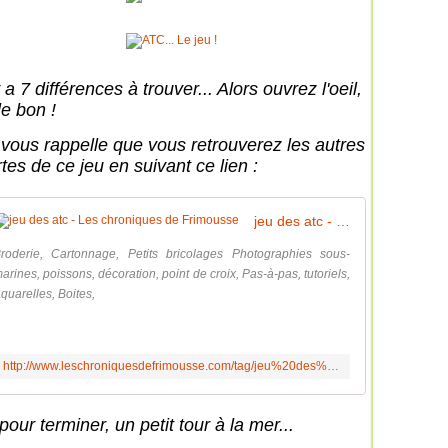
y a 7 différences à trouver... Alors ouvrez l'oeil,
le bon !
 vous rappelle que vous retrouverez les autres
tes de ce jeu en suivant ce lien :
jeu des atc - Les chroniques de Frimousse
roderie, Cartonnage, Petits bricolages Photographies sous-
arines, poissons, décoration, point de croix, Pas-à-pas, tutoriels,
quarelles, Boites,
http://www.leschroniquesdefrimousse.com/tag/jeu%20des%20atc/
pour terminer, un petit tour à la mer...