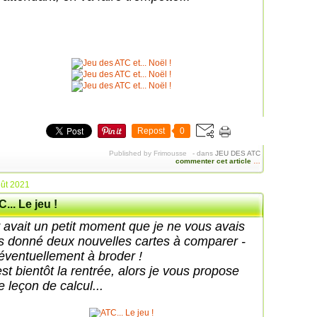
Repost
0
Published by Frimousse
-
dans
JEU DES ATC
commenter cet article
…
ût 2021
... Le jeu !
 y avait un petit moment que je ne vous avais
s donné deux nouvelles cartes à comparer -
 éventuellement à broder !
est bientôt la rentrée, alors je vous propose
e leçon de calcul...