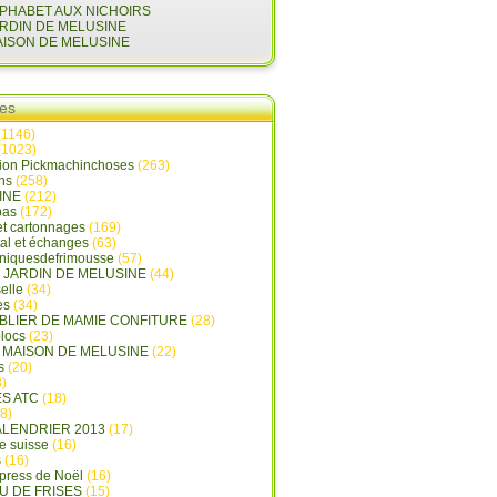
LPHABET AUX NICHOIRS
ARDIN DE MELUSINE
AISON DE MELUSINE
ies
(1146)
(1023)
tion Pickmachinchoses
(263)
ins
(258)
INE
(212)
pas
(172)
et cartonnages
(169)
tal et échanges
(63)
oniquesdefrimousse
(57)
E JARDIN DE MELUSINE
(44)
elle
(34)
es
(34)
ABLIER DE MAMIE CONFITURE
(28)
locs
(23)
A MAISON DE MELUSINE
(22)
s
(20)
)
ES ATC
(18)
8)
ALENDRIER 2013
(17)
e suisse
(16)
s
(16)
press de Noël
(16)
U DE FRISES
(15)