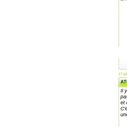
17 ao
ATC
Il
pa
et
C'
un