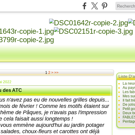
1
2
>
>>
Liste D'a
ai 2022
La neuv
Au pays
u des ATC
Les fab
Mes sur
us n'avez pas eu de nouvelles grilles depuis...
Il fait
De joli
 mois de février ! Comme les motifs étaient sur
Petit g
 thème de Pâques, je n'avais pas l'impression
Deux br
FABLES
e cela faisait aussi longtemps !
Pentago
 vous emmène aujourd'hui au jardin potager
 salades, choux-fleurs et carottes ont déjà