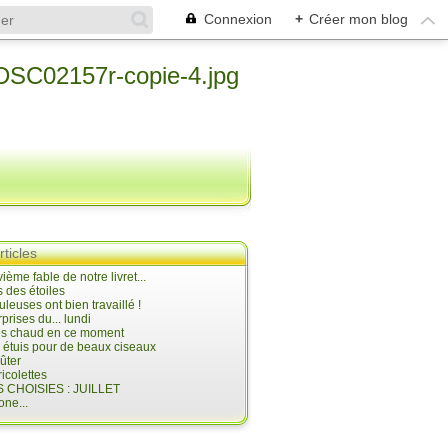
Connexion
+
Créer mon blog
rticles
ième fable de notre livret...
 des étoiles
uleuses ont bien travaillé !
prises du... lundi
 très chaud en ce moment
s étuis pour de beaux ciseaux
oûter
icolettes
 CHOISIES : JUILLET
ne...