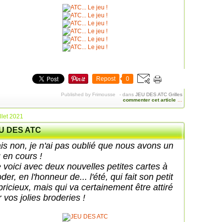
Repost
0
Published by Frimousse
-
dans
JEU DES ATC
Grilles
commenter cet article
…
illet 2021
U DES ATC
is non, je n'ai pas oublié que nous avons un
u en cours !
 voici avec deux nouvelles petites cartes à
der, en l'honneur de... l'été, qui fait son petit
pricieux, mais qui va certainement être attiré
 vos jolies broderies !