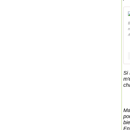
B
m
A
Si
m'
ch
Ma
po
bie
En