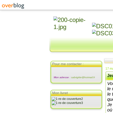
Pour me contacter :
17 m
Je
Mon adresse :
sabrigitte@hotmail.fr
Vo
le
Mon livret
le
qu
Je
où