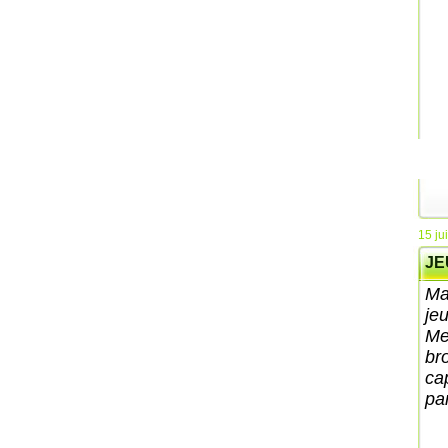
15 ju
JE
Ma
je
Me
bro
ca
par