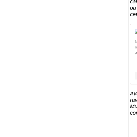
ca
ou
cet
B
m
A
Av
ra
Mu
co