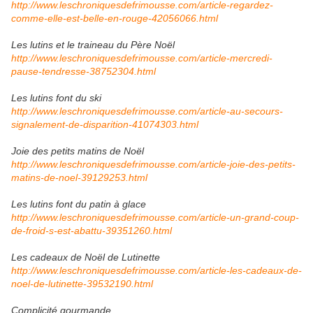
http://www.leschroniquesdefrimousse.com/article-regardez-
comme-elle-est-belle-en-rouge-42056066.html
Les lutins et le traineau du Père Noël
http://www.leschroniquesdefrimousse.com/article-mercredi-
pause-tendresse-38752304.html
Les lutins font du ski
http://www.leschroniquesdefrimousse.com/article-au-secours-
signalement-de-disparition-41074303.html
Joie des petits matins de Noël
http://www.leschroniquesdefrimousse.com/article-joie-des-petits-
matins-de-noel-39129253.html
Les lutins font du patin à glace
http://www.leschroniquesdefrimousse.com/article-un-grand-coup-
de-froid-s-est-abattu-39351260.html
Les cadeaux de Noël de Lutinette
http://www.leschroniquesdefrimousse.com/article-les-cadeaux-de-
noel-de-lutinette-39532190.html
Complicité gourmande