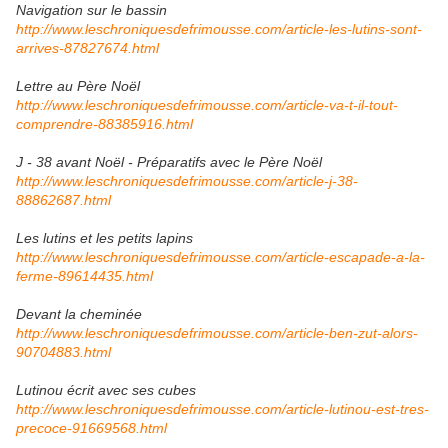
Navigation sur le bassin
http://www.leschroniquesdefrimousse.com/article-les-lutins-sont-
arrives-87827674.html
Lettre au Père Noël
http://www.leschroniquesdefrimousse.com/article-va-t-il-tout-
comprendre-88385916.html
J - 38 avant Noël - Préparatifs avec le Père Noël
http://www.leschroniquesdefrimousse.com/article-j-38-
88862687.html
Les lutins et les petits lapins
http://www.leschroniquesdefrimousse.com/article-escapade-a-la-
ferme-89614435.html
Devant la cheminée
http://www.leschroniquesdefrimousse.com/article-ben-zut-alors-
90704883.html
Lutinou écrit avec ses cubes
http://www.leschroniquesdefrimousse.com/article-lutinou-est-tres-
precoce-91669568.html