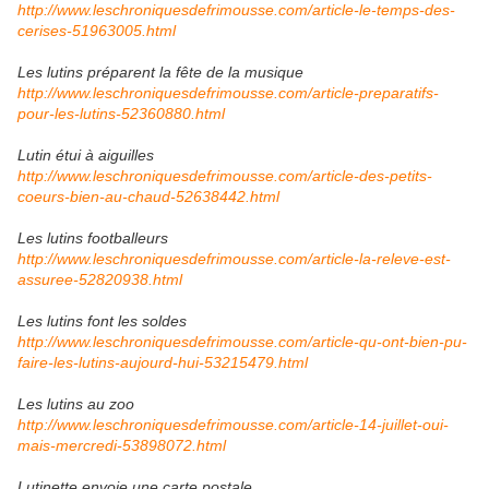
http://www.leschroniquesdefrimousse.com/article-le-temps-des-
cerises-51963005.html
Les lutins préparent la fête de la musique
http://www.leschroniquesdefrimousse.com/article-preparatifs-
pour-les-lutins-52360880.html
Lutin étui à aiguilles
http://www.leschroniquesdefrimousse.com/article-des-petits-
coeurs-bien-au-chaud-52638442.html
Les lutins footballeurs
http://www.leschroniquesdefrimousse.com/article-la-releve-est-
assuree-52820938.html
Les lutins font les soldes
http://www.leschroniquesdefrimousse.com/article-qu-ont-bien-pu-
faire-les-lutins-aujourd-hui-53215479.html
Les lutins au zoo
http://www.leschroniquesdefrimousse.com/article-14-juillet-oui-
mais-mercredi-53898072.html
Lutinette envoie une carte postale