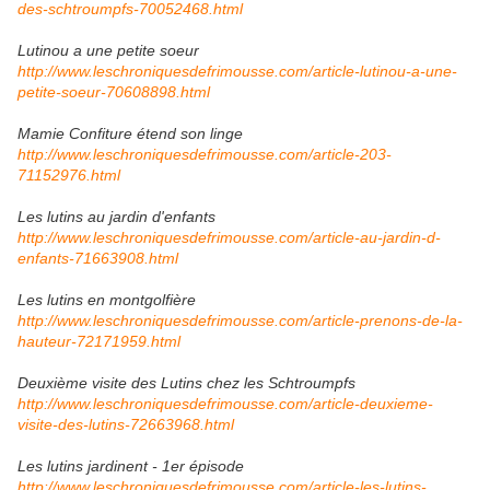
des-schtroumpfs-70052468.html
Lutinou a une petite soeur
http://www.leschroniquesdefrimousse.com/article-lutinou-a-une-
petite-soeur-70608898.html
Mamie Confiture étend son linge
http://www.leschroniquesdefrimousse.com/article-203-
71152976.html
Les lutins au jardin d'enfants
http://www.leschroniquesdefrimousse.com/article-au-jardin-d-
enfants-71663908.html
Les lutins en montgolfière
http://www.leschroniquesdefrimousse.com/article-prenons-de-la-
hauteur-72171959.html
Deuxième visite des Lutins chez les Schtroumpfs
http://www.leschroniquesdefrimousse.com/article-deuxieme-
visite-des-lutins-72663968.html
Les lutins jardinent - 1er épisode
http://www.leschroniquesdefrimousse.com/article-les-lutins-