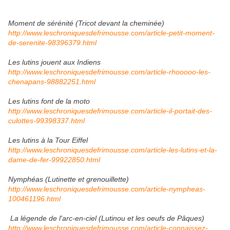
Moment de sérénité (Tricot devant la cheminée)
http://www.leschroniquesdefrimousse.com/article-petit-moment-
de-serenite-98396379.html
Les lutins jouent aux Indiens
http://www.leschroniquesdefrimousse.com/article-rhooooo-les-
chenapans-98882251.html
Les lutins font de la moto
http://www.leschroniquesdefrimousse.com/article-il-portait-des-
culottes-99398337.html
Les lutins à la Tour Eiffel
http://www.leschroniquesdefrimousse.com/article-les-lutins-et-la-
dame-de-fer-99922850.html
Nymphéas (Lutinette et grenouillette)
http://www.leschroniquesdefrimousse.com/article-nympheas-
100461196.html
La légende de l'arc-en-ciel (Lutinou et les oeufs de Pâques)
http://www.leschroniquesdefrimousse.com/article-connaissez-