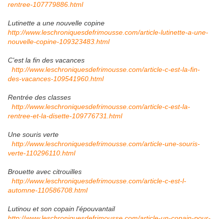
rentree-107779886.html
Lutinette a une nouvelle copine
http://www.leschroniquesdefrimousse.com/article-lutinette-a-une-
nouvelle-copine-109323483.html
C'est la fin des vacances
http://www.leschroniquesdefrimousse.com/article-c-est-la-fin-
des-vacances-109541960.html
Rentrée des classes
http://www.leschroniquesdefrimousse.com/article-c-est-la-
rentree-et-la-disette-109776731.html
Une souris verte
http://www.leschroniquesdefrimousse.com/article-une-souris-
verte-110296110.html
Brouette avec citrouilles
http://www.leschroniquesdefrimousse.com/article-c-est-l-
automne-110586708.html
Lutinou et son copain l'épouvantail
http://www.leschroniquesdefrimousse.com/article-un-copain-pour-