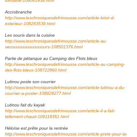
lointaine-108041938.html
Accrobranche
http://www.leschroniquesdefrimousse.com/article-loisir-d-
exterieur-108283539.html
Les souris dans la cuisine
http://www.leschroniquesdefrimousse.com/article-au-
secouuuuuuuuuuuuurs-108501376.html
Partie de pétanque au Camping des Flots bleus
http://www.leschroniquesdefrimousse.com/article-au-camping-
des-flots-bleus-108722860.html
Lutinou poste son courrier
http://www.leschroniquesdefrimousse.com/article-lutinou-a-du-
courrier-a-poster-108929277.html
Lutinou fait du kayak
http://www.leschroniquesdefrimousse.com/article-il-a-fait-
tellement-chaud-109118351.html
Héloïse est prête pour la rentrée
http://www.leschroniquesdefrimousse.com/article-prete-pour-la-