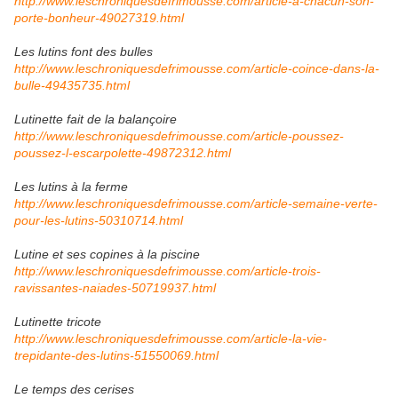
http://www.leschroniquesdefrimousse.com/article-a-chacun-son-
porte-bonheur-49027319.html
Les lutins font des bulles
http://www.leschroniquesdefrimousse.com/article-coince-dans-la-
bulle-49435735.html
Lutinette fait de la balançoire
http://www.leschroniquesdefrimousse.com/article-poussez-
poussez-l-escarpolette-49872312.html
Les lutins à la ferme
http://www.leschroniquesdefrimousse.com/article-semaine-verte-
pour-les-lutins-50310714.html
Lutine et ses copines à la piscine
http://www.leschroniquesdefrimousse.com/article-trois-
ravissantes-naiades-50719937.html
Lutinette tricote
http://www.leschroniquesdefrimousse.com/article-la-vie-
trepidante-des-lutins-51550069.html
Le temps des cerises