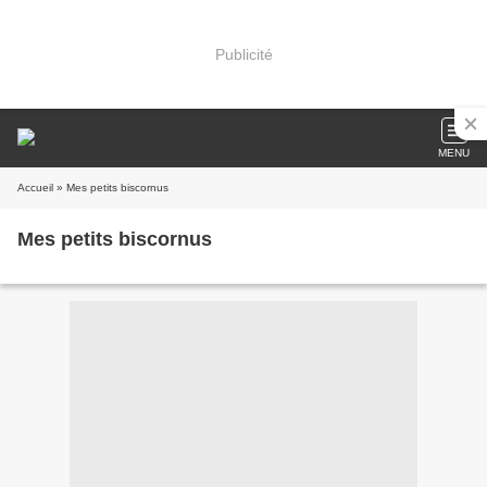
Publicité
MENU
Accueil
» Mes petits biscornus
Mes petits biscornus