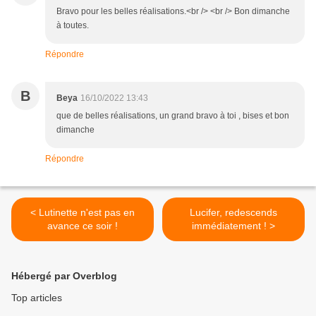
Bravo pour les belles réalisations.<br /> <br /> Bon dimanche
à toutes.
Répondre
B
Beya
16/10/2022 13:43
que de belles réalisations, un grand bravo à toi , bises et bon
dimanche
Répondre
< Lutinette n'est pas en
Lucifer, redescends
avance ce soir !
immédiatement ! >
Hébergé par Overblog
Top articles