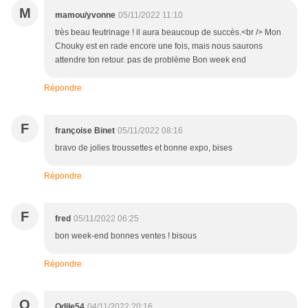
M
mamou/yvonne
05/11/2022 11:10
très beau feutrinage ! il aura beaucoup de succès.<br /> Mon
Chouky est en rade encore une fois, mais nous saurons
attendre ton retour. pas de problème Bon week end
Répondre
F
françoise Binet
05/11/2022 08:16
bravo de jolies troussettes et bonne expo, bises
Répondre
F
fred
05/11/2022 06:25
bon week-end bonnes ventes ! bisous
Répondre
O
Odile54
04/11/2022 20:16