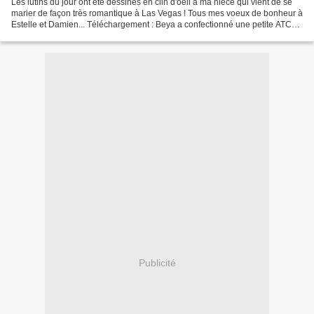
Les lutins du jour ont été dessinés en clin d'oeil à ma nièce qui vient de se
marier de façon très romantique à Las Vegas ! Tous mes voeux de bonheur à
Estelle et Damien... Téléchargement : Beya a confectionné une petite ATC
pleine de soleil sur le thème...
Publicité