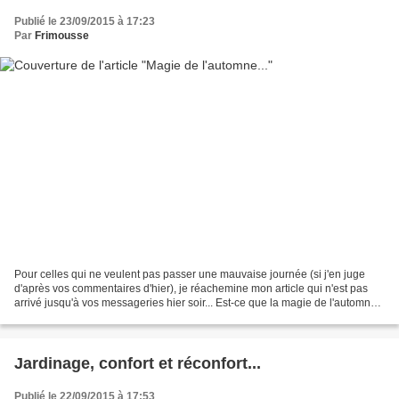
Publié le 23/09/2015 à 17:23
Par
Frimousse
Pour celles qui ne veulent pas passer une mauvaise journée (si j'en juge
d'après vos commentaires d'hier), je réachemine mon article qui n'est pas
arrivé jusqu'à vos messageries hier soir... Est-ce que la magie de l'automne
opèrera ce matin ? Aujourd'hui,...
Jardinage, confort et réconfort...
Publié le 22/09/2015 à 17:53