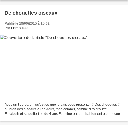
De chouettes oiseaux
Publié le 19/09/2015 à 15:32
Par
Frimousse
Avec un titre pareil, qu'est-ce que je vais vous présenter ? Des chouettes ?
ou bien des oiseaux ? Les deux, mon colonel, comme dirait l'autre...
Elisabeth et sa petite-fille de 4 ans Faustine ont admirablement bien occupé
un après-midi pluvieux en s'inspirant...