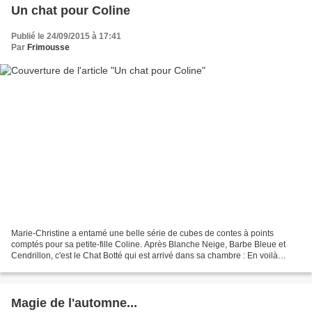
Un chat pour Coline
Publié le 24/09/2015 à 17:41
Par
Frimousse
Marie-Christine a entamé une belle série de cubes de contes à points
comptés pour sa petite-fille Coline. Après Blanche Neige, Barbe Bleue et
Cendrillon, c'est le Chat Botté qui est arrivé dans sa chambre : En voilà
encore une belle histoire à raconter......
Magie de l'automne...