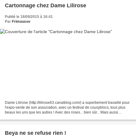
Cartonnage chez Dame Lilirose
Publié le 18/09/2015 à 16:41
Par
Frimousse
Dame Lilirose (http://lilirose63.canalblog.com/) a superbement travaillé pour
l'expo-vente de son association, avec un festival de cousyblocs, tous plus
beaux les uns que les autres ! Avec des roses... bien sûr... Mais aussi
d'autres motifs... Et si je...
Beya ne se refuse rien !