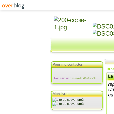
Pour me contacter :
10 d
La 
Mon adresse :
sabrigitte@hotmail.fr
re
Un
Mon livret
qu'