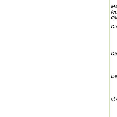
Ma
fe
de
De
De
De
et