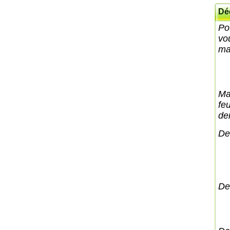
Dé
Po
vo
ma
Ma
fe
de
De
De