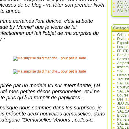
SAL A
siteuses de ce blog - va fêter son premier Noël
SAL J
tte année.
SAL M
mme certaines l'ont deviné, c'est la
botte
ade by Mamie" que je viens de lui
Catégor
fectionner qui fait l'objet de ma surprise du
Grilles
r :
Divers
Exposi
Les lut
FEUTR
Pas-à-
Boites 
Art pos
leschr
SAL L
Demois
Trouss
SAL T
spirée par un modèle vu sur Internénette, j'ai
Cousyb
outé mes petites décos personnelles, et il ne
SAL L
Bourse
te plus qu'à la remplir de papillotes...
Dés
(18
JEU D
 puisque nous sommes dans les surprises, je
Sacs
(1
SAL C
us présente deux nouvelles demoiselles, dans
Broderi
 catégorie "Demoiselles Velours", celles-ci.
Panier
SAL Ex
SAL JE