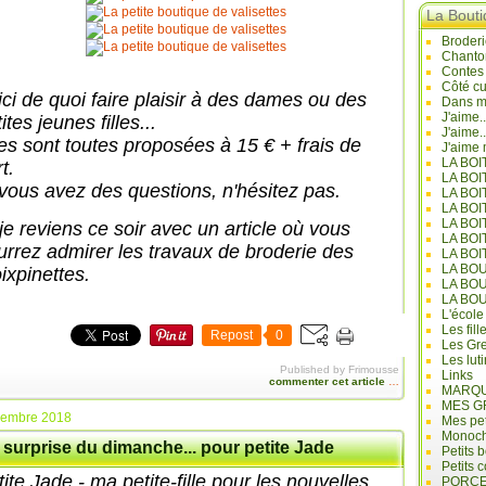
La Bout
Broderi
Chanto
Contes
Côté cu
ici de quoi faire plaisir à des dames ou des
Dans mo
J'aime.
ites jeunes filles...
J'aime.
les sont toutes proposées à 15 € + frais de
J'aime 
LA BO
t.
LA BOI
 vous avez des questions, n'hésitez pas.
LA BOI
LA BO
LA BOI
 je reviens ce soir avec un article où vous
LA BOI
urrez admirer les travaux de broderie des
LA BOI
LA BO
ixpinettes.
LA BO
LA BO
L'école
Les fill
Repost
0
Les Gre
Les lut
Published by Frimousse
Links
commenter cet article
…
MARQU
MES G
cembre 2018
Mes pet
Monoc
 surprise du dimanche... pour petite Jade
Petits 
Petits 
ite Jade - ma petite-fille pour les nouvelles
PORCE