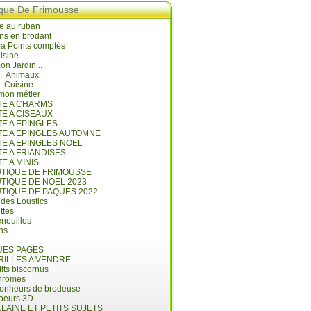
ique De Frimousse
e au ruban
ns en brodant
 à Points comptés
isine...
n Jardin...
... Animaux
.. Cuisine
mon métier
ITE A CHARMS
TE A CISEAUX
TE A EPINGLES
ITE A EPINGLES AUTOMNE
TE A EPINGLES NOEL
TE A FRIANDISES
TE A MINIS
UTIQUE DE FRIMOUSSE
UTIQUE DE NOEL 2023
UTIQUE DE PAQUES 2022
 des Loustics
ettes
nouilles
ins
ES PAGES
RILLES A VENDRE
its biscornus
hromes
bonheurs de brodeuse
coeurs 3D
LAINE ET PETITS SUJETS