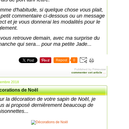
mme d'habitude, si quelque chose vous plait,
 petit commentaire ci-dessous ou un message
rect et je vous donnerai les modalités pour le
glement.
 vous retrouve demain, avec ma surprise du
manche qui sera... pour ma petite Jade...
Repost
0
Published by Frimousse
commenter cet article
…
cembre 2018
corations de Noël
ur la décoration de votre sapin de Noël, je
us ai proposé dernièrement beaucoup de
isonnettes...