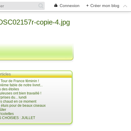
Connexion
+
Créer mon blog
rticles
e Tour de France féminin !
ième fable de notre livret...
 des étoiles
uleuses ont bien travaillé !
prises du... lundi
 très chaud en ce moment
s étuis pour de beaux ciseaux
oûter
icolettes
 CHOISIES : JUILLET