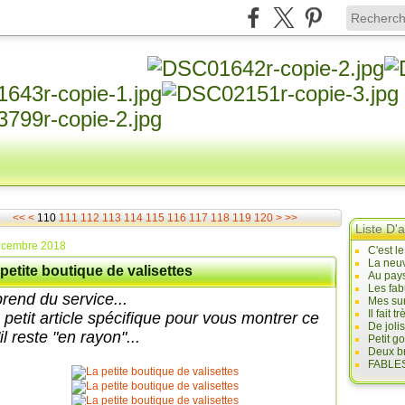
100
130
140
150
160
170
180
190
200
300
400
500
<<
<
110
111
112
113
114
115
116
117
118
119
120
>
>>
Liste D'a
écembre 2018
C'est l
La neuv
petite boutique de valisettes
Au pays
Les fab
prend du service...
Mes sur
Il fait
 petit article spécifique pour vous montrer ce
De joli
il reste "en rayon"...
Petit g
Deux br
FABLES