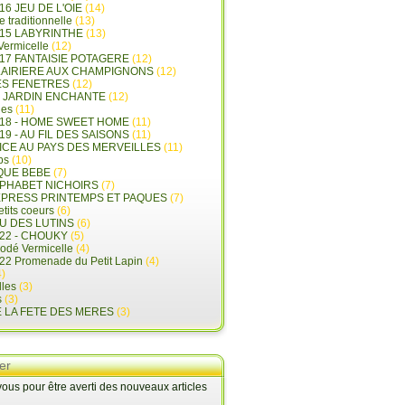
16 JEU DE L'OIE
(14)
e traditionnelle
(13)
015 LABYRINTHE
(13)
 Vermicelle
(12)
17 FANTAISIE POTAGERE
(12)
LAIRIERE AUX CHAMPIGNONS
(12)
ES FENETRES
(12)
E JARDIN ENCHANTE
(12)
les
(11)
018 - HOME SWEET HOME
(11)
19 - AU FIL DES SAISONS
(11)
LICE AU PAYS DES MERVEILLES
(11)
ps
(10)
QUE BEBE
(7)
LPHABET NICHOIRS
(7)
XPRESS PRINTEMPS ET PAQUES
(7)
tits coeurs
(6)
U DES LUTINS
(6)
22 - CHOUKY
(5)
rodé Vermicelle
(4)
22 Promenade du Petit Lapin
(4)
)
lles
(3)
s
(3)
E LA FETE DES MERES
(3)
er
us pour être averti des nouveaux articles