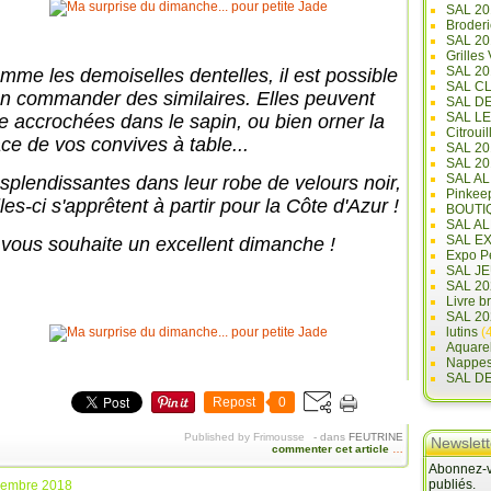
SAL 20
Broderi
SAL 2
Grilles
SAL 20
mme les demoiselles dentelles, il est possible
SAL C
en commander des similaires. Elles peuvent
SAL D
SAL L
re accrochées dans le sapin, ou bien orner la
Citrouil
ace de vos convives à table...
SAL 2
SAL 20
SAL A
splendissantes dans leur robe de velours noir,
Pinkee
les-ci s'apprêtent à partir pour la Côte d'Azur !
BOUTI
SAL A
SAL E
 vous souhaite un excellent dimanche !
Expo Pe
SAL JE
SAL 20
Livre b
SAL 20
lutins
(4
Aquare
Nappe
SAL D
Repost
0
Published by Frimousse
-
dans
FEUTRINE
Newslett
commenter cet article
…
Abonnez-vo
publiés.
cembre 2018