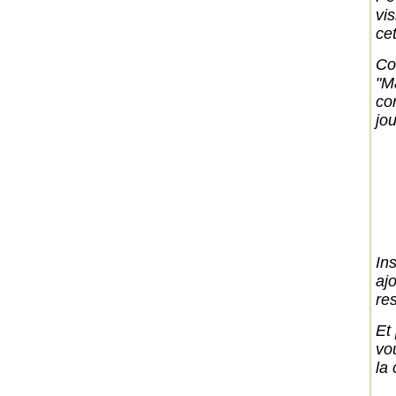
vi
ce
Co
"M
con
jou
In
aj
res
Et
vo
la