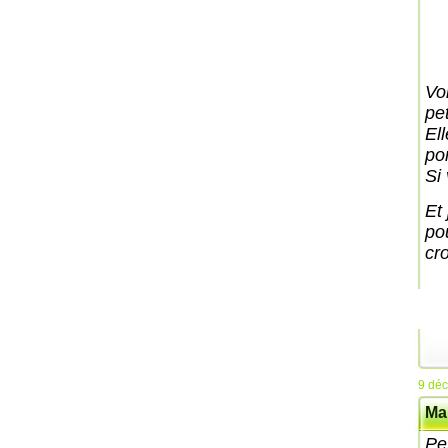
Vo
pet
El
por
Si
Et
po
cro
9 dé
Ma
Pet