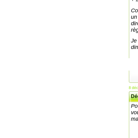
Co
un
di
rè
Je
di
8 dé
Dé
Po
vo
ma