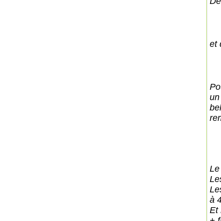
De
et
Pou
un
be
rem
Le 
Le
Le
à 
Et 
+ f