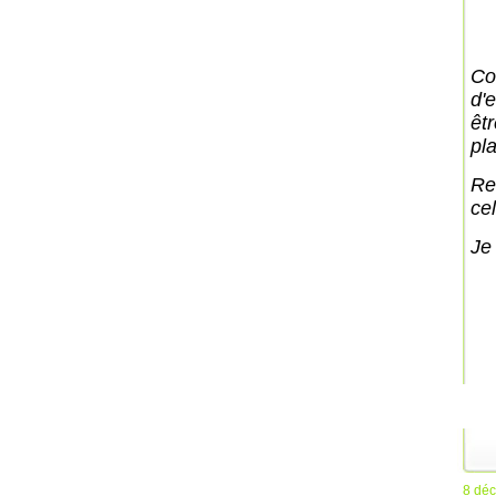
Co
d'
êt
pl
Re
cel
Je
8 dé