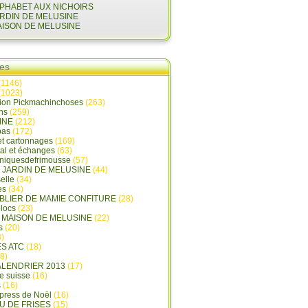
LPHABET AUX NICHOIRS
ARDIN DE MELUSINE
AISON DE MELUSINE
ies
(1146)
(1023)
tion Pickmachinchoses
(263)
ins
(259)
INE
(212)
pas
(172)
et cartonnages
(169)
tal et échanges
(63)
oniquesdefrimousse
(57)
E JARDIN DE MELUSINE
(44)
elle
(34)
es
(34)
ABLIER DE MAMIE CONFITURE
(28)
locs
(23)
A MAISON DE MELUSINE
(22)
s
(20)
)
ES ATC
(18)
8)
ALENDRIER 2013
(17)
e suisse
(16)
s
(16)
press de Noël
(16)
U DE FRISES
(15)