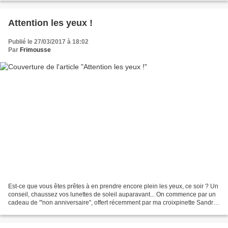
Attention les yeux !
Publié le 27/03/2017 à 18:02
Par
Frimousse
Est-ce que vous êtes prêtes à en prendre encore plein les yeux, ce soir ? Un
conseil, chaussez vos lunettes de soleil auparavant... On commence par un
cadeau de "'non anniversaire", offert récemment par ma croixpinette Sandra :
un joli petit panneau composé...