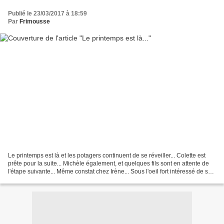
Publié le 23/03/2017 à 18:59
Par
Frimousse
Le printemps est là et les potagers continuent de se réveiller... Colette est
prête pour la suite... Michèle également, et quelques fils sont en attente de
l'étape suivante... Même constat chez Irène... Sous l'oeil fort intéressé de ses
petites chouettes... Vous...