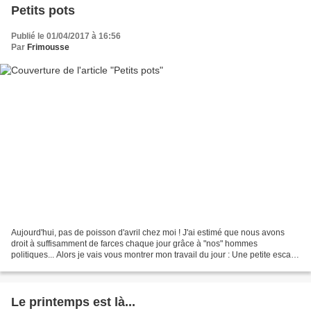
Petits pots
Publié le 01/04/2017 à 16:56
Par
Frimousse
Aujourd'hui, pas de poisson d'avril chez moi ! J'ai estimé que nous avons
droit à suffisamment de farces chaque jour grâce à "nos" hommes
politiques... Alors je vais vous montrer mon travail du jour : Une petite escale
fraicheur Un très "british five...
Le printemps est là...