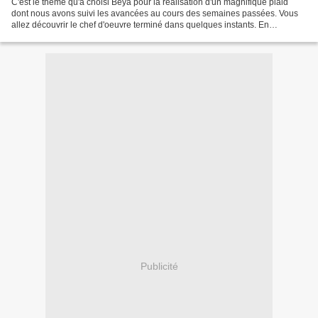
C'est le thème qu'a choisi Beya pour la réalisation d'un magnifique plaid
dont nous avons suivi les avancées au cours des semaines passées. Vous
allez découvrir le chef d'oeuvre terminé dans quelques instants. En
attendant, je vous signale que l'on peut...
Publicité