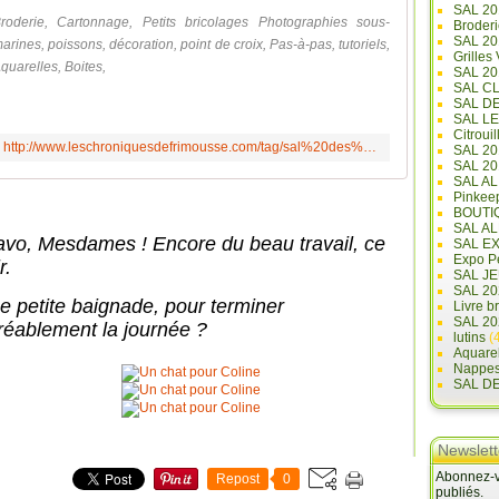
SAL 20
roderie, Cartonnage, Petits bricolages Photographies sous-
Broderi
SAL 2
arines, poissons, décoration, point de croix, Pas-à-pas, tutoriels,
Grilles
quarelles, Boites,
SAL 20
SAL C
SAL D
SAL L
Citrouil
http://www.leschroniquesdefrimousse.com/tag/sal%20des%20fenetres/
SAL 2
SAL 20
SAL A
Pinkee
BOUTI
SAL A
avo, Mesdames ! Encore du beau travail, ce
SAL E
Expo Pe
r.
SAL JE
SAL 20
e petite baignade, pour terminer
Livre b
SAL 20
réablement la journée ?
lutins
(4
Aquare
Nappe
SAL D
Newslett
Abonnez-vo
Repost
0
publiés.