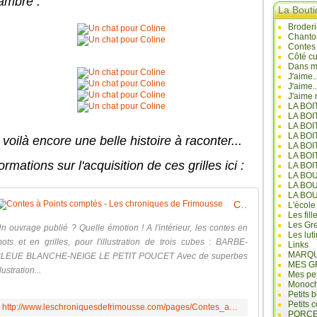
ambre :
La Bout
Broderi
Chanto
Contes
Côté cu
Dans mo
J'aime.
J'aime.
J'aime 
LA BO
LA BOI
LA BOI
LA BO
voilà encore une belle histoire à raconter...
LA BOI
LA BOI
ormations sur l'acquisition de ces grilles ici :
LA BOI
LA BO
LA BO
LA BO
Contes à Points comptés - Les chroniques de Frimousse
L'école
Les fill
Les Gre
n ouvrage publié ? Quelle émotion ! A l'intérieur, les contes en
Les lut
ots et en grilles, pour l'illustration de trois cubes : BARBE-
Links
MARQU
LEUE BLANCHE-NEIGE LE PETIT POUCET Avec de superbes
MES G
llustration...
Mes pet
Monoc
Petits 
Petits 
http://www.leschroniquesdefrimousse.com/pages/Contes_a_Points_comptes-5917870.html
PORCE