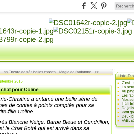
<< Encore de très belles choses...
Magie de l'automne... >>
Liste D'a
eptembre 2015
C'est l
La neuv
 chat pour Coline
Au pays
Les fab
rie-Christine a entamé une belle série de
Mes sur
Il fait
bes de contes à points comptés pour sa
De joli
ite-fille Coline.
Petit g
Deux br
FABLES
rès Blanche Neige, Barbe Bleue et Cendrillon,
st le Chat Botté qui est arrivé dans sa