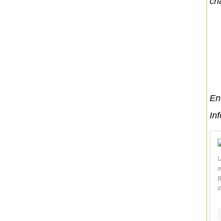
ch
En 
Inf
U
m
B
i