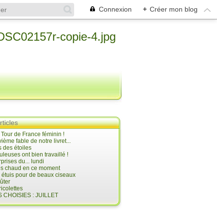
Connexion
+
Créer mon blog
rticles
e Tour de France féminin !
ième fable de notre livret...
 des étoiles
uleuses ont bien travaillé !
prises du... lundi
 très chaud en ce moment
s étuis pour de beaux ciseaux
oûter
icolettes
 CHOISIES : JUILLET