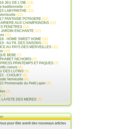
16 JEU DE L'OIE
(14)
e traditionnelle
(13)
015 LABYRINTHE
(13)
 Vermicelle
(12)
17 FANTAISIE POTAGERE
(12)
LAIRIERE AUX CHAMPIGNONS
(12)
ES FENETRES
(12)
E JARDIN ENCHANTE
(12)
les
(11)
018 - HOME SWEET HOME
(11)
19 - AU FIL DES SAISONS
(11)
LICE AU PAYS DES MERVEILLES
(11)
ps
(10)
QUE BEBE
(7)
LPHABET NICHOIRS
(7)
XPRESS PRINTEMPS ET PAQUES
(7)
tits coeurs
(6)
U DES LUTINS
(6)
22 - CHOUKY
(5)
rodé Vermicelle
(4)
22 Promenade du Petit Lapin
(4)
)
lles
(3)
s
(3)
E LA FETE DES MERES
(3)
er
us pour être averti des nouveaux articles