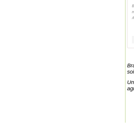
B
m
A
Br
soi
Un
ag