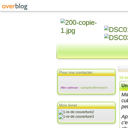
Pour me contacter :
24 s
Un
Mon adresse :
sabrigitte@hotmail.fr
Ma
cu
Mon livret
pet
Ap
c'e