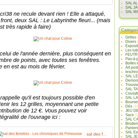
SAL A
SAL J
SAL M
cri38 ne recule devant rien ! Elle a attaqué,
front, deux SAL : Le Labyrinthe fleuri... (mais
est très rapide à faire)
Catégor
Grilles
Divers
Exposi
Les lut
 celui de l'année dernière, plus conséquent en
FEUTR
Pas-à-
mbre de points, avec toutes ses fenêtres.
Boites 
e en est au mois de février.
Art pos
leschr
SAL L
Demois
Trouss
SAL T
Cousyb
rappelle qu'il est toujours possible d'en
SAL L
Bourse
tenir les 12 grilles, moyennant une petite
Dés
(18
ntribution de 12 €. Vous pouvez voir
JEU D
Sacs
(1
ntégralité de l'ouvrage ici :
SAL C
Broderi
Panier
SAL Ex
sal des fenetres - Les chroniques de Frimousse
SAL JE