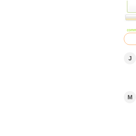
comm
J
M