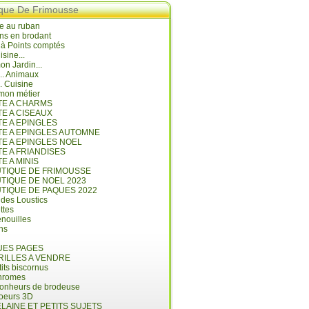
ique De Frimousse
e au ruban
ns en brodant
 à Points comptés
isine...
n Jardin...
... Animaux
.. Cuisine
mon métier
ITE A CHARMS
TE A CISEAUX
TE A EPINGLES
ITE A EPINGLES AUTOMNE
TE A EPINGLES NOEL
TE A FRIANDISES
TE A MINIS
UTIQUE DE FRIMOUSSE
UTIQUE DE NOEL 2023
UTIQUE DE PAQUES 2022
 des Loustics
ettes
nouilles
ins
ES PAGES
RILLES A VENDRE
its biscornus
hromes
bonheurs de brodeuse
coeurs 3D
LAINE ET PETITS SUJETS