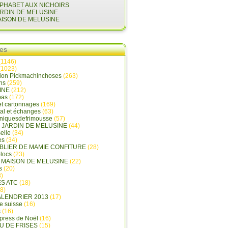
LPHABET AUX NICHOIRS
ARDIN DE MELUSINE
AISON DE MELUSINE
ies
(1146)
(1023)
tion Pickmachinchoses
(263)
ins
(259)
INE
(212)
pas
(172)
et cartonnages
(169)
tal et échanges
(63)
oniquesdefrimousse
(57)
E JARDIN DE MELUSINE
(44)
elle
(34)
es
(34)
ABLIER DE MAMIE CONFITURE
(28)
locs
(23)
A MAISON DE MELUSINE
(22)
s
(20)
)
ES ATC
(18)
8)
ALENDRIER 2013
(17)
e suisse
(16)
s
(16)
press de Noël
(16)
U DE FRISES
(15)