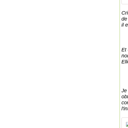
Cri
de 
il 
Et
no
Ell
Je 
ob
co
l'i