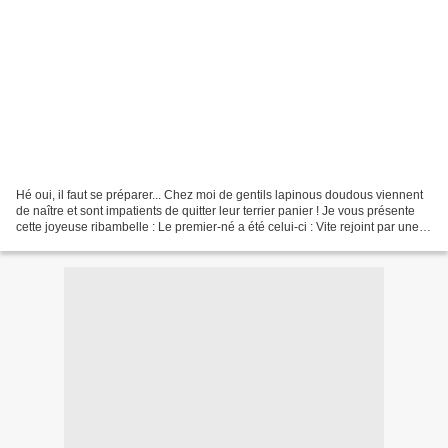
Hé oui, il faut se préparer... Chez moi de gentils lapinous doudous viennent
de naître et sont impatients de quitter leur terrier panier ! Je vous présente
cette joyeuse ribambelle : Le premier-né a été celui-ci : Vite rejoint par une
petite copine : Et...