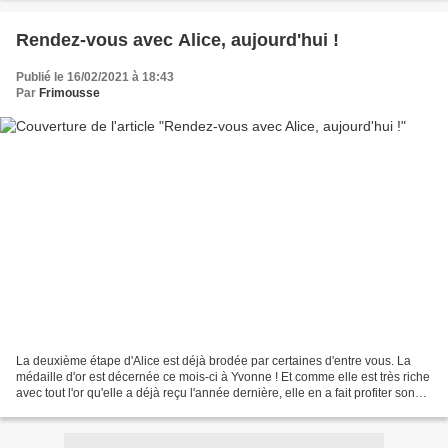
Rendez-vous avec Alice, aujourd'hui !
Publié le 16/02/2021 à 18:43
Par
Frimousse
La deuxième étape d'Alice est déjà brodée par certaines d'entre vous. La
médaille d'or est décernée ce mois-ci à Yvonne ! Et comme elle est très riche
avec tout l'or qu'elle a déjà reçu l'année dernière, elle en a fait profiter son
Lapin Blanc qui a une...