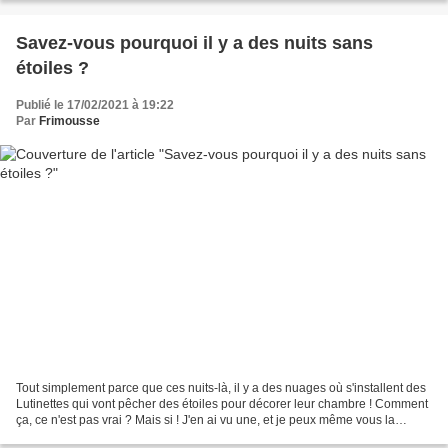
Savez-vous pourquoi il y a des nuits sans
étoiles ?
Publié le 17/02/2021 à 19:22
Par
Frimousse
Tout simplement parce que ces nuits-là, il y a des nuages où s'installent des
Lutinettes qui vont pêcher des étoiles pour décorer leur chambre ! Comment
ça, ce n'est pas vrai ? Mais si ! J'en ai vu une, et je peux même vous la
montrer ! Non, je blague...