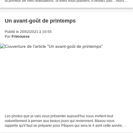
la primeur de mes réalisations. Si elles vous plaisent, n'hésitez pas... Alors
cette semaine, c'était......
Un avant-goût de printemps
Publié le 20/02/2021 à 10:55
Par
Frimousse
Les photos que je vais vous présenter aujourd'hui nous invitent tout
naturellement à penser aux beaux jours qui reviennent. Maxou nous
rappelle qu'il faut se préparer pour Pâques qui sera le 4 avril cette année.
Elle, elle est prête avec cette jolie carte...