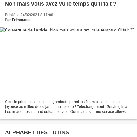
Non mais vous avez vu le temps qu'il fait ?
Publié le 24/02/2021 à 17:00
Par
Frimousse
C'est le printemps ! Lutinette gambade parmi les fleurs et se sent toute
joyeuse au milieu de ce jardin multicolore ! Téléchargement : Servimg is a
free image hosting and upload service. Our image sharing service allows
you to upload, host and share images...
ALPHABET DES LUTINS