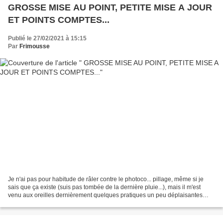
GROSSE MISE AU POINT, PETITE MISE A JOUR
ET POINTS COMPTES...
Publié le 27/02/2021 à 15:15
Par
Frimousse
Je n'ai pas pour habitude de râler contre le photoco... pillage, même si je
sais que ça existe (suis pas tombée de la dernière pluie...), mais il m'est
venu aux oreilles dernièrement quelques pratiques un peu déplaisantes
nées sur un groupe de brodeuses...