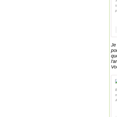
S
s
p
Je
po
qu
l'a
Vo
B
m
A