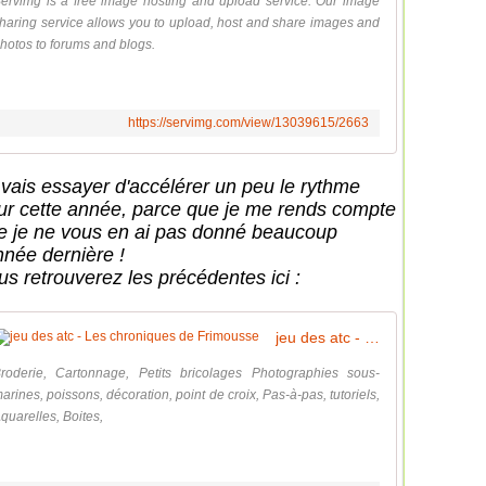
ervimg is a free image hosting and upload service. Our image
haring service allows you to upload, host and share images and
hotos to forums and blogs.
https://servimg.com/view/13039615/2663
 vais essayer d'accélérer un peu le rythme
ur cette année, parce que je me rends compte
e je ne vous en ai pas donné beaucoup
nnée dernière !
us retrouverez les précédentes ici :
jeu des atc - Les chroniques de Frimousse
roderie, Cartonnage, Petits bricolages Photographies sous-
arines, poissons, décoration, point de croix, Pas-à-pas, tutoriels,
quarelles, Boites,