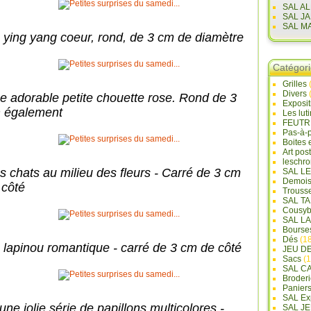
SAL A
SAL J
SAL M
 ying yang coeur, rond, de 3 cm de diamètre
Catégor
Grilles
Divers
e adorable petite chouette rose. Rond de 3
Exposi
 également
Les lut
FEUTR
Pas-à-
Boites 
Art pos
leschr
s chats au milieu des fleurs - Carré de 3 cm
SAL L
Demois
 côté
Trouss
SAL T
Cousyb
SAL L
Bourse
Dés
(18
 lapinou romantique - carré de 3 cm de côté
JEU D
Sacs
(1
SAL C
Broderi
Panier
SAL Ex
une jolie série de papillons multicolores -
SAL JE