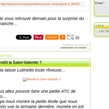
Email
http://www.leschroniquesdefrimousse.com/pages/LA_BOITE_A_FRIANDISES-6803146.html
 je vous retrouve demain pour la surprise du
manche...
Liens
Les Tr
Repost
0
Published by Frimousse
commenter cet article
…
vrier 2021
ntôt la Saint-Valentin ?
a laisse Lutinette toute rêveuse...
us allez pouvoir faire une petite ATC de
s...
ya nous montre la petite étoile que nous
ons vue la semaine dernière, montée en joli