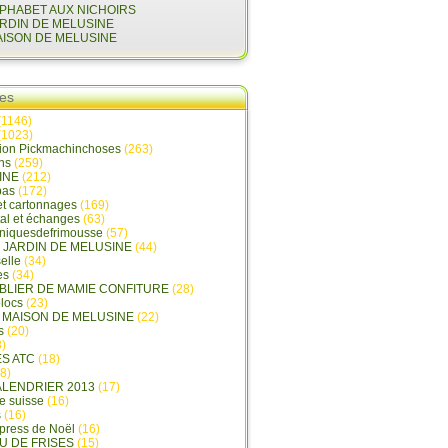
LPHABET AUX NICHOIRS
ARDIN DE MELUSINE
AISON DE MELUSINE
ies
(1146)
(1023)
tion Pickmachinchoses
(263)
ins
(259)
INE
(212)
pas
(172)
et cartonnages
(169)
tal et échanges
(63)
oniquesdefrimousse
(57)
E JARDIN DE MELUSINE
(44)
elle
(34)
es
(34)
ABLIER DE MAMIE CONFITURE
(28)
locs
(23)
A MAISON DE MELUSINE
(22)
s
(20)
)
ES ATC
(18)
8)
ALENDRIER 2013
(17)
e suisse
(16)
s
(16)
press de Noël
(16)
U DE FRISES
(15)