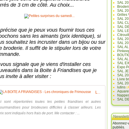
SAL 20
rrés de 3 cm de côté. Au choix...
Broderi
SAL 2
Grilles
SAL 20
SAL C
SAL D
 précise que je peux vous fournir tous ces
SAL L
Citrouil
bochons sans les aimants (prix identique), si
SAL 2
us souhaitez les incruster dans un bijou ou sur
SAL 20
SAL A
 broderie. Il suffit de le stipuler lors de votre
Pinkee
mmande.
BOUTI
SAL A
SAL E
 vous signale que je viens d'installer ces
Expo Pe
uveautés dans la Boite à Friandises que je
SAL JE
SAL 20
s invite à aller visiter :
Livre b
SAL 20
lutins
(4
Aquare
LA BOITE A FRIANDISES - Les chroniques de Frimousse
Nappe
SAL D
ci sont répertoriées toutes les petites friandises et autres
ourmandises pour brodeuses difficiles à classer ailleurs. Les
rix sont indiqués hors frais de port. Me contacter : ...
Newslett
Abonnez-vo
publiés.