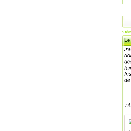
9 fév
Le 
J'
do
de
fai
In
de
Té