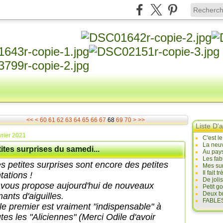
10
20
30
40
50
80
90
100
200
300
400
500
<<
<
60
61
62
63
64
65
66
67
68
69
70
>
>>
Liste D'a
vrier 2021
C'est l
La neuv
ites surprises du samedi...
Au pays
Les fab
s petites surprises sont encore des petites
Mes sur
Il fait
tations !
De joli
 vous propose aujourd'hui de nouveaux
Petit g
Deux br
ants d'aiguilles.
FABLES
 le premier est vraiment "indispensable" à
tes les "Aliciennes" (Merci Odile d'avoir