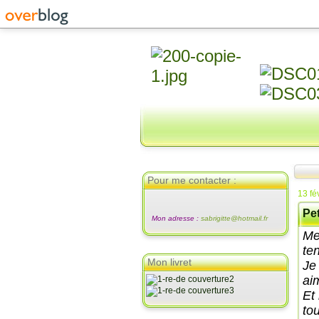
Pour me contacter :
13 fé
Pet
Mon adresse :
sabrigitte@hotmail.fr
Me
ten
Mon livret
Je
aim
Et
tou