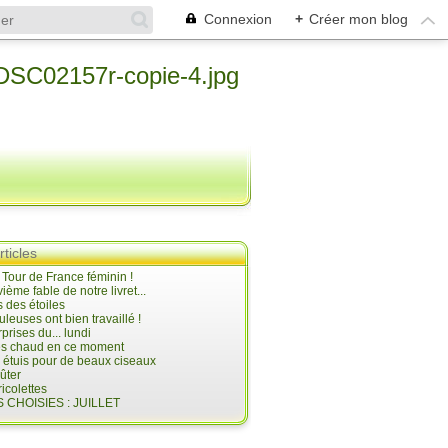
Connexion
+
Créer mon blog
rticles
e Tour de France féminin !
ième fable de notre livret...
 des étoiles
uleuses ont bien travaillé !
prises du... lundi
 très chaud en ce moment
s étuis pour de beaux ciseaux
oûter
icolettes
 CHOISIES : JUILLET