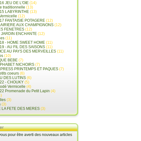
16 JEU DE L'OIE
(14)
e traditionnelle
(13)
015 LABYRINTHE
(13)
 Vermicelle
(12)
17 FANTAISIE POTAGERE
(12)
LAIRIERE AUX CHAMPIGNONS
(12)
ES FENETRES
(12)
E JARDIN ENCHANTE
(12)
les
(11)
018 - HOME SWEET HOME
(11)
19 - AU FIL DES SAISONS
(11)
LICE AU PAYS DES MERVEILLES
(11)
ps
(10)
QUE BEBE
(7)
LPHABET NICHOIRS
(7)
XPRESS PRINTEMPS ET PAQUES
(7)
tits coeurs
(6)
U DES LUTINS
(6)
22 - CHOUKY
(5)
rodé Vermicelle
(4)
22 Promenade du Petit Lapin
(4)
)
lles
(3)
s
(3)
E LA FETE DES MERES
(3)
er
us pour être averti des nouveaux articles