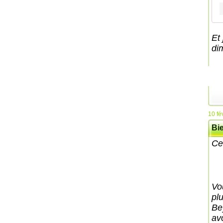
Et
di
10 fé
Bie
Cel
Vo
plu
Be
av