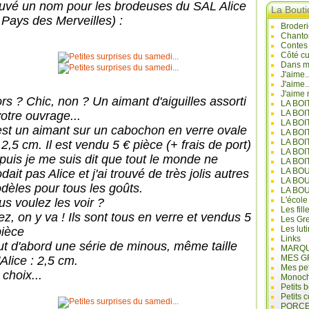
ouvé un nom pour les brodeuses du SAL Alice
La Bout
 Pays des Merveilles) :
Broderi
Chanto
Contes
Côté cu
Dans mo
J'aime.
J'aime.
J'aime 
ors ? Chic, non ? Un aimant d'aiguilles assorti
LA BO
LA BOI
votre ouvrage...
LA BOI
est un aimant sur un cabochon en verre ovale
LA BO
LA BOI
2,5 cm. Il est vendu 5 € pièce (+ frais de port)
LA BOI
 puis je me suis dit que tout le monde ne
LA BOI
LA BO
dait pas Alice et j'ai trouvé de très jolis autres
LA BO
dèles pour tous les goûts.
LA BO
L'école
us voulez les voir ?
Les fill
ez, on y va ! Ils sont tous en verre et vendus 5
Les Gre
Les lut
pièce
Links
ut d'abord une série de minous, même taille
MARQU
MES G
Alice : 2,5 cm.
Mes pet
choix...
Monoc
Petits 
Petits 
PORCE