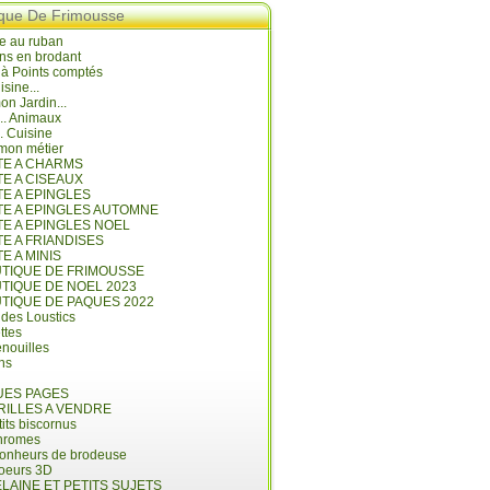
ique De Frimousse
e au ruban
ns en brodant
 à Points comptés
isine...
n Jardin...
... Animaux
.. Cuisine
mon métier
ITE A CHARMS
TE A CISEAUX
TE A EPINGLES
ITE A EPINGLES AUTOMNE
TE A EPINGLES NOEL
TE A FRIANDISES
TE A MINIS
UTIQUE DE FRIMOUSSE
UTIQUE DE NOEL 2023
UTIQUE DE PAQUES 2022
 des Loustics
ettes
nouilles
ins
ES PAGES
RILLES A VENDRE
its biscornus
hromes
bonheurs de brodeuse
coeurs 3D
LAINE ET PETITS SUJETS