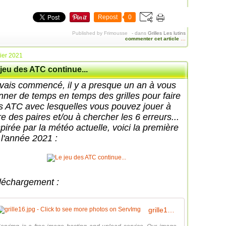
Repost
0
Published by Frimousse
-
dans
Grilles
Les lutins
commenter cet article
…
rier 2021
jeu des ATC continue...
avais commencé, il y a presque un an à vous
nner de temps en temps des grilles pour faire
s ATC avec lesquelles vous pouvez jouer à
re des paires et/ou à chercher les 6 erreurs...
spirée par la météo actuelle, voici la première
 l'année 2021 :
léchargement :
grille16.jpg - Click to see more photos on ServImg