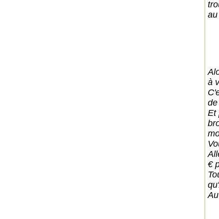
tr
au
Al
à 
C'
de 
Et
bro
mo
Vo
All
€ 
To
qu'
Au 