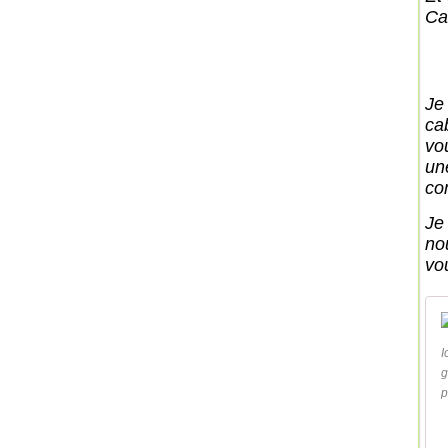
Ca
Je
ca
vo
une
co
Je
no
vou
I
g
p