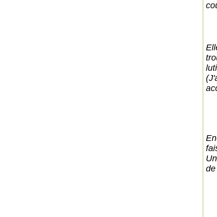
co
El
tr
lu
(J
ac
En
fai
Un
de