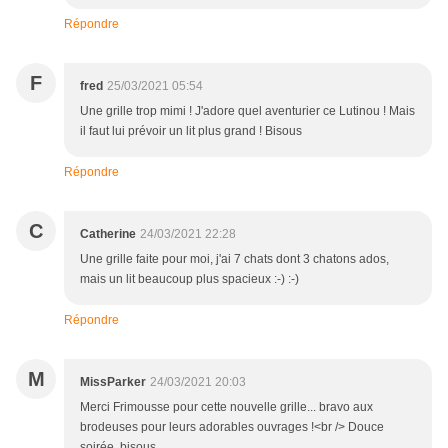
Répondre
F
fred
25/03/2021 05:54
Une grille trop mimi ! J'adore quel aventurier ce Lutinou ! Mais
il faut lui prévoir un lit plus grand ! Bisous
Répondre
C
Catherine
24/03/2021 22:28
Une grille faite pour moi, j'ai 7 chats dont 3 chatons ados,
mais un lit beaucoup plus spacieux :-) :-)
Répondre
M
MissParker
24/03/2021 20:03
Merci Frimousse pour cette nouvelle grille... bravo aux
brodeuses pour leurs adorables ouvrages !<br /> Douce
soirée, bisous