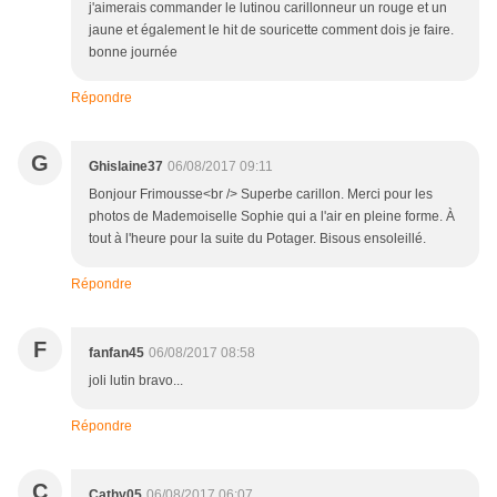
j'aimerais commander le lutinou carillonneur un rouge et un
jaune et également le hit de souricette comment dois je faire.
bonne journée
Répondre
G
Ghislaine37
06/08/2017 09:11
Bonjour Frimousse<br /> Superbe carillon. Merci pour les
photos de Mademoiselle Sophie qui a l'air en pleine forme. À
tout à l'heure pour la suite du Potager. Bisous ensoleillé.
Répondre
F
fanfan45
06/08/2017 08:58
joli lutin bravo...
Répondre
C
Cathy05
06/08/2017 06:07