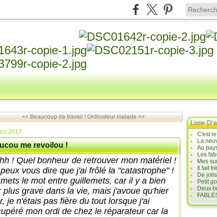
<< Beaucoup de travail !
Ordinateur malade >>
Liste D'a
ars 2017
C'est l
La neuv
ucou me revoilou !
Au pays
Les fab
hh ! Quel bonheur de retrouver mon matériel !
Mes sur
Il fait
peux vous dire que j'ai frôlé la "catastrophe" !
De joli
mets le mot entre guillemets, car il y a bien
Petit g
Deux br
r plus grave dans la vie, mais j'avoue qu'hier
FABLES
r, je n'étais pas fière du tout lorsque j'ai
cupéré mon ordi de chez le réparateur car la