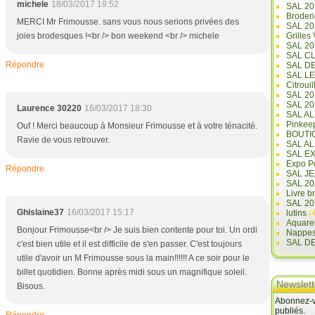
michele
18/03/2017 19:52
SAL 20
Broderi
MERCI Mr Frimousse. sans vous nous serions privées des
SAL 2
joies brodesques !<br /> bon weekend <br /> michele
Grilles
SAL 20
SAL C
Répondre
SAL D
SAL L
Citrouil
SAL 2
SAL 20
Laurence 30220
16/03/2017 18:30
SAL A
Pinkee
Ouf ! Merci beaucoup à Monsieur Frimousse et à votre ténacité.
BOUTI
Ravie de vous retrouver.
SAL A
SAL E
Expo Pe
Répondre
SAL JE
SAL 20
Livre b
SAL 20
Ghislaine37
16/03/2017 15:17
lutins
(4
Aquare
Bonjour Frimousse<br /> Je suis bien contente pour toi. Un ordi
Nappe
SAL D
c'est bien utile et il est difficile de s'en passer. C'est toujours
utile d'avoir un M Frimousse sous la main!!!!!! A ce soir pour le
billet quotidien. Bonne après midi sous un magnifique soleil.
Newslett
Bisous.
Abonnez-vo
publiés.