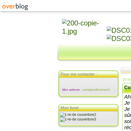
Pour me contacter :
15 m
Co
Mon adresse :
sabrigitte@hotmail.fr
Ah
Je 
Mon livret
Je 
sû
soi
ré