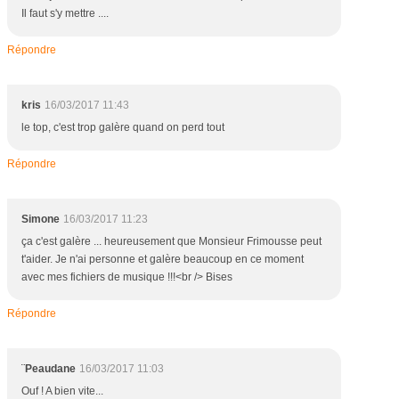
Il faut s'y mettre ....
Répondre
kris
16/03/2017 11:43
le top, c'est trop galère quand on perd tout
Répondre
Simone
16/03/2017 11:23
ça c'est galère ... heureusement que Monsieur Frimousse peut
t'aider. Je n'ai personne et galère beaucoup en ce moment
avec mes fichiers de musique !!!<br /> Bises
Répondre
¨Peaudane
16/03/2017 11:03
Ouf ! A bien vite...