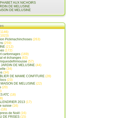
LPHABET AUX NICHOIRS
ARDIN DE MELUSINE
AISON DE MELUSINE
ies
(1146)
(1023)
tion Pickmachinchoses
(263)
ins
(259)
INE
(212)
pas
(172)
et cartonnages
(169)
tal et échanges
(63)
oniquesdefrimousse
(57)
E JARDIN DE MELUSINE
(44)
elle
(34)
es
(34)
ABLIER DE MAMIE CONFITURE
(28)
locs
(23)
A MAISON DE MELUSINE
(22)
s
(20)
)
ES ATC
(18)
8)
ALENDRIER 2013
(17)
e suisse
(16)
s
(16)
press de Noël
(16)
U DE FRISES
(15)