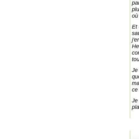
pa
pl
où
Et
sa
j'e
He
co
to
Je
qu
ma
ce 
Je
pla