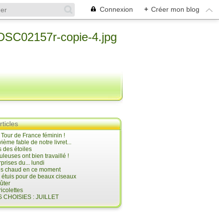
Connexion
+
Créer mon blog
rticles
e Tour de France féminin !
ième fable de notre livret...
 des étoiles
uleuses ont bien travaillé !
prises du... lundi
 très chaud en ce moment
s étuis pour de beaux ciseaux
oûter
icolettes
 CHOISIES : JUILLET