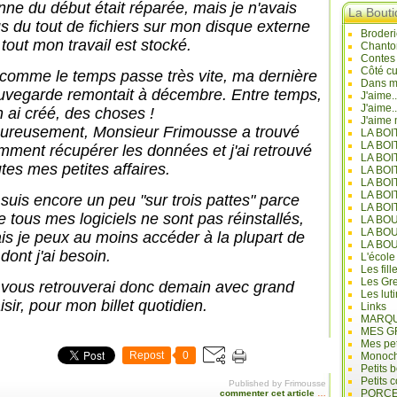
nne du début était réparée, mais je n'avais
La Bout
us du tout de fichiers sur mon disque externe
Broderi
 tout mon travail est stocké.
Chanto
Contes
Côté cu
 comme le temps passe très vite, ma dernière
Dans mo
uvegarde remontait à décembre. Entre temps,
J'aime.
J'aime.
n ai créé, des choses !
J'aime 
ureusement, Monsieur Frimousse a trouvé
LA BO
LA BOI
mment récupérer les données et j'ai retrouvé
LA BOI
utes mes petites affaires.
LA BO
LA BOI
LA BOI
 suis encore un peu "sur trois pattes" parce
LA BOI
e tous mes logiciels ne sont pas réinstallés,
LA BO
LA BO
is je peux au moins accéder à la plupart de
LA BO
dont j'ai besoin.
L'école
Les fill
Les Gre
 vous retrouverai donc demain avec grand
Les lut
isir, pour mon billet quotidien.
Links
MARQU
MES G
Mes pet
Repost
0
Monoc
Petits 
Petits 
Published by Frimousse
PORCE
commenter cet article
…