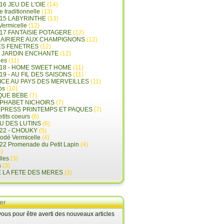
16 JEU DE L'OIE
(14)
e traditionnelle
(13)
015 LABYRINTHE
(13)
 Vermicelle
(12)
17 FANTAISIE POTAGERE
(12)
LAIRIERE AUX CHAMPIGNONS
(12)
ES FENETRES
(12)
E JARDIN ENCHANTE
(12)
les
(11)
018 - HOME SWEET HOME
(11)
19 - AU FIL DES SAISONS
(11)
LICE AU PAYS DES MERVEILLES
(11)
ps
(10)
QUE BEBE
(7)
LPHABET NICHOIRS
(7)
XPRESS PRINTEMPS ET PAQUES
(7)
tits coeurs
(6)
U DES LUTINS
(6)
22 - CHOUKY
(5)
rodé Vermicelle
(4)
22 Promenade du Petit Lapin
(4)
)
lles
(3)
s
(3)
E LA FETE DES MERES
(3)
er
us pour être averti des nouveaux articles