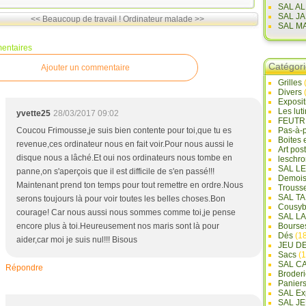
SAL A
SAL J
<< Beaucoup de travail !
Ordinateur malade >>
SAL M
entaires
Catégor
Ajouter un commentaire
Grilles
Divers
Exposi
Les lut
yvette25
28/03/2017 09:02
FEUTR
Coucou Frimousse,je suis bien contente pour toi,que tu es
Pas-à-
Boites 
revenue,ces ordinateur nous en fait voir.Pour nous aussi le
Art pos
disque nous a lâché.Et oui nos ordinateurs nous tombe en
leschr
SAL L
panne,on s'aperçois que il est difficile de s'en passé!!!
Demois
Maintenant prend ton temps pour tout remettre en ordre.Nous
Trouss
SAL T
serons toujours là pour voir toutes les belles choses.Bon
Cousyb
courage! Car nous aussi nous sommes comme toi,je pense
SAL L
encore plus à toi.Heureusement nos maris sont là pour
Bourse
Dés
(18
aider,car moi je suis nul!!! Bisous
JEU D
Sacs
(1
SAL C
Répondre
Broderi
Panier
SAL Ex
SAL JE