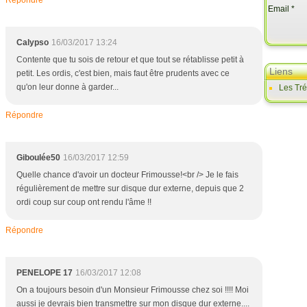
Répondre
Email
Calypso
16/03/2017 13:24
Contente que tu sois de retour et que tout se rétablisse petit à
Liens
petit. Les ordis, c'est bien, mais faut être prudents avec ce
qu'on leur donne à garder...
Les Tr
Répondre
Giboulée50
16/03/2017 12:59
Quelle chance d'avoir un docteur Frimousse!<br /> Je le fais
régulièrement de mettre sur disque dur externe, depuis que 2
ordi coup sur coup ont rendu l'âme !!
Répondre
PENELOPE 17
16/03/2017 12:08
On a toujours besoin d'un Monsieur Frimousse chez soi !!!! Moi
aussi je devrais bien transmettre sur mon disque dur externe....