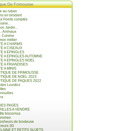
ique De Frimousse
e au ruban
ns en brodant
 à Points comptés
isine...
n Jardin...
... Animaux
.. Cuisine
mon métier
ITE A CHARMS
TE A CISEAUX
TE A EPINGLES
ITE A EPINGLES AUTOMNE
TE A EPINGLES NOEL
TE A FRIANDISES
TE A MINIS
UTIQUE DE FRIMOUSSE
UTIQUE DE NOEL 2023
UTIQUE DE PAQUES 2022
 des Loustics
ettes
nouilles
ins
ES PAGES
RILLES A VENDRE
its biscornus
hromes
bonheurs de brodeuse
coeurs 3D
LAINE ET PETITS SUJETS