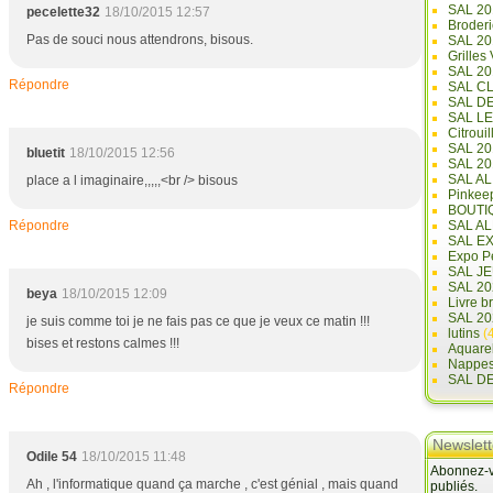
SAL 20
pecelette32
18/10/2015 12:57
Broderi
Pas de souci nous attendrons, bisous.
SAL 2
Grilles
SAL 20
Répondre
SAL C
SAL D
SAL L
Citrouil
SAL 2
bluetit
18/10/2015 12:56
SAL 20
SAL A
place a l imaginaire,,,,,<br /> bisous
Pinkee
BOUTI
Répondre
SAL A
SAL E
Expo Pe
SAL JE
SAL 20
beya
18/10/2015 12:09
Livre b
SAL 20
je suis comme toi je ne fais pas ce que je veux ce matin !!!
lutins
(4
bises et restons calmes !!!
Aquare
Nappe
SAL D
Répondre
Newslett
Odile 54
18/10/2015 11:48
Abonnez-vo
Ah , l'informatique quand ça marche , c'est génial , mais quand
publiés.