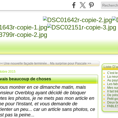
<< Une nouvelle façade terminée...
Ma surprise pour Pascale >>
Liste D'a
tobre 2015
C'est l
La neuv
avais beaucoup de choses
Au pays
Les fab
vous montrer en ce dimanche matin, mais
Mes sur
Il fait
nsieur Overblog ayant décidé de bloquer
De joli
utes les photos, je ne mets pas mon article en
Petit g
Deux br
gne pour l'instant, et vous demande de
FABLES
tienter un peu... car un article sans photos, ce
st pas la peine...