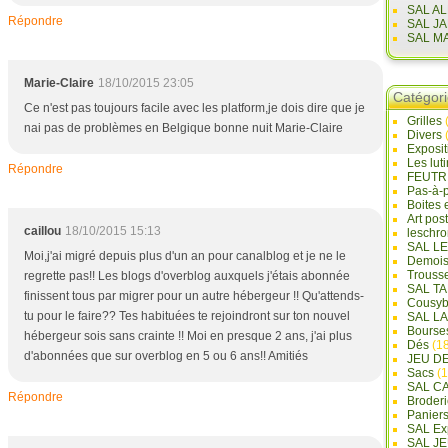
SAL A
Répondre
SAL J
SAL M
Marie-Claire
18/10/2015 23:05
Catégor
Ce n'est pas toujours facile avec les platform,je dois dire que je
Grilles
nai pas de problèmes en Belgique bonne nuit Marie-Claire
Divers
Exposi
Les lut
Répondre
FEUTR
Pas-à-
Boites 
Art pos
caillou
18/10/2015 15:13
leschr
SAL L
Moi,j'ai migré depuis plus d'un an pour canalblog et je ne le
Demois
Trouss
regrette pas!! Les blogs d'overblog auxquels j'étais abonnée
SAL T
finissent tous par migrer pour un autre hébergeur !! Qu'attends-
Cousyb
tu pour le faire?? Tes habituées te rejoindront sur ton nouvel
SAL L
Bourse
hébergeur sois sans crainte !! Moi en presque 2 ans, j'ai plus
Dés
(18
d'abonnées que sur overblog en 5 ou 6 ans!! Amitiés
JEU D
Sacs
(1
SAL C
Répondre
Broderi
Panier
SAL Ex
SAL JE