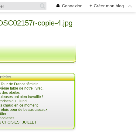
Connexion
+
Créer mon blog
rticles
e Tour de France féminin !
ième fable de notre livret...
 des étoiles
uleuses ont bien travaillé !
prises du... lundi
 très chaud en ce moment
s étuis pour de beaux ciseaux
oûter
icolettes
 CHOISIES : JUILLET