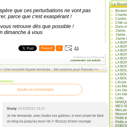
La Bout
espère que ces perturbations ne vont pas
Broderi
Chanto
rer, parce que c'est exaspérant !
Contes
Côté cu
 vous retrouve dès que possible !
Dans mo
J'aime.
n dimanche à vous
J'aime.
J'aime 
LA BO
LA BOI
Repost
0
LA BOI
LA BO
Published by Frimousse
LA BOI
commenter cet article
…
LA BOI
LA BOI
<< Une nouvelle façade terminée...
Ma surprise pour Pascale >>
LA BO
LA BO
LA BO
entaires
L'école
Les fill
Ajouter un commentaire
Les Gre
Les lut
Links
MARQU
MES G
Grany
20/10/2015 18:21
Mes pet
Monoc
Je me demande, avec toutes vos galères, si mon projet de faire
Petits 
un blog ira jusqu'au bout.<br /> Bizzzzz et bon courage
Petits 
PORCE