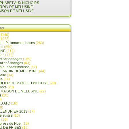
LPHABET AUX NICHOIRS
ARDIN DE MELUSINE
AISON DE MELUSINE
ies
(1146)
(1023)
tion Pickmachinchoses
(263)
ins
(259)
INE
(212)
pas
(172)
et cartonnages
(169)
tal et échanges
(63)
oniquesdefrimousse
(57)
E JARDIN DE MELUSINE
(44)
elle
(34)
es
(34)
ABLIER DE MAMIE CONFITURE
(28)
locs
(23)
A MAISON DE MELUSINE
(22)
s
(20)
)
ES ATC
(18)
8)
ALENDRIER 2013
(17)
e suisse
(16)
s
(16)
press de Noël
(16)
U DE FRISES
(15)