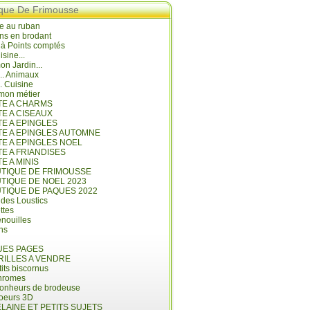
ique De Frimousse
e au ruban
ns en brodant
 à Points comptés
isine...
n Jardin...
... Animaux
.. Cuisine
mon métier
ITE A CHARMS
TE A CISEAUX
TE A EPINGLES
ITE A EPINGLES AUTOMNE
TE A EPINGLES NOEL
TE A FRIANDISES
TE A MINIS
UTIQUE DE FRIMOUSSE
UTIQUE DE NOEL 2023
UTIQUE DE PAQUES 2022
 des Loustics
ettes
nouilles
ins
ES PAGES
RILLES A VENDRE
its biscornus
hromes
bonheurs de brodeuse
coeurs 3D
LAINE ET PETITS SUJETS