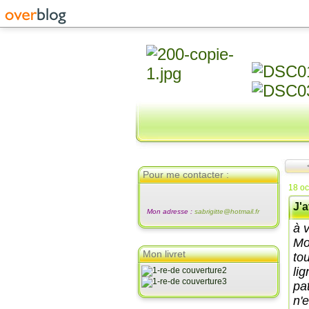
Pour me contacter :
18 oc
J'
Mon adresse :
sabrigitte@hotmail.fr
à 
Mo
Mon livret
to
li
pa
n'e