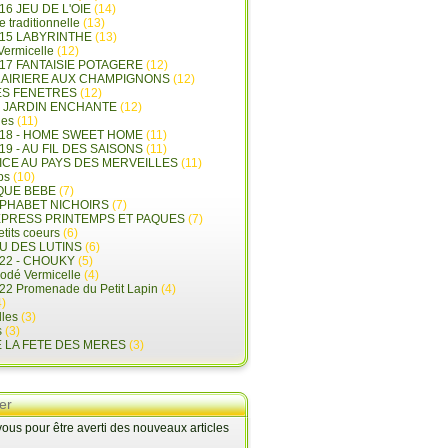
16 JEU DE L'OIE
(14)
e traditionnelle
(13)
015 LABYRINTHE
(13)
 Vermicelle
(12)
17 FANTAISIE POTAGERE
(12)
LAIRIERE AUX CHAMPIGNONS
(12)
ES FENETRES
(12)
E JARDIN ENCHANTE
(12)
les
(11)
018 - HOME SWEET HOME
(11)
19 - AU FIL DES SAISONS
(11)
LICE AU PAYS DES MERVEILLES
(11)
ps
(10)
QUE BEBE
(7)
LPHABET NICHOIRS
(7)
XPRESS PRINTEMPS ET PAQUES
(7)
tits coeurs
(6)
U DES LUTINS
(6)
22 - CHOUKY
(5)
rodé Vermicelle
(4)
22 Promenade du Petit Lapin
(4)
)
lles
(3)
s
(3)
E LA FETE DES MERES
(3)
er
us pour être averti des nouveaux articles