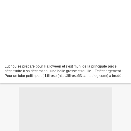
Lutinou se prépare pour Halloween et s'est muni de la principale pièce
nécessaire à sa décoration : une belle grosse citrouille... Téléchargement :
Pour un futur petit sportif, Lilirose (http://lilirose63.canalblog.com/) a brodé un
beau bavoir ! Pas...