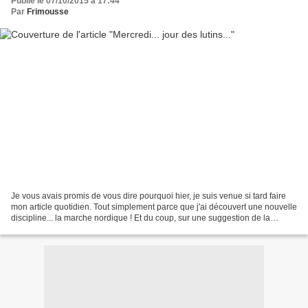
Publié le 07/10/2015 à 17:44
Par
Frimousse
Je vous avais promis de vous dire pourquoi hier, je suis venue si tard faire
mon article quotidien. Tout simplement parce que j'ai découvert une nouvelle
discipline... la marche nordique ! Et du coup, sur une suggestion de la
croixpinette Isa, j'ai croqué...