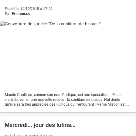
Publié le 14/10/2015 à 17:21
Par
Frimousse
Mamie Confiture, comme son nom l'indique, est une spécialiste... Et elle
vient d'inventer une nouvelle recette : la confiture de bisous. Nul doute
qu'elle sera très appréciée des lutinous qui l'entourent ! Même Mistigri est
intéressé ! Téléchargement...
Mercredi... jour des lutins...