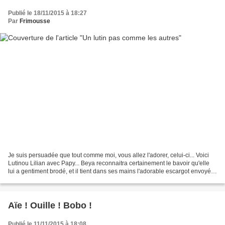
Publié le 18/11/2015 à 18:27
Par
Frimousse
Je suis persuadée que tout comme moi, vous allez l'adorer, celui-ci... Voici
Lutinou Lilian avec Papy... Beya reconnaitra certainement le bavoir qu'elle
lui a gentiment brodé, et il tient dans ses mains l'adorable escargot envoyé
par Yvette... Il est...
Aïe ! Ouille ! Bobo !
Publié le 11/11/2015 à 18:08