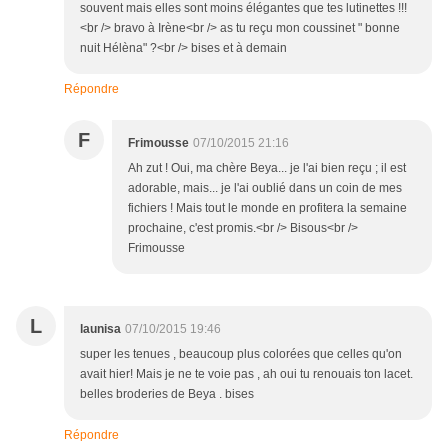
souvent mais elles sont moins élégantes que tes lutinettes !!!
<br /> bravo à Irène<br /> as tu reçu mon coussinet " bonne
nuit Hélèna" ?<br /> bises et à demain
Répondre
F
Frimousse
07/10/2015 21:16
Ah zut ! Oui, ma chère Beya... je l'ai bien reçu ; il est
adorable, mais... je l'ai oublié dans un coin de mes
fichiers ! Mais tout le monde en profitera la semaine
prochaine, c'est promis.<br /> Bisous<br />
Frimousse
L
launisa
07/10/2015 19:46
super les tenues , beaucoup plus colorées que celles qu'on
avait hier! Mais je ne te voie pas , ah oui tu renouais ton lacet.
belles broderies de Beya . bises
Répondre