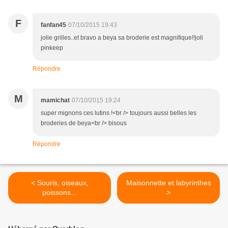
F
fanfan45
07/10/2015 19:43
jolie grilles..et bravo a beya sa broderie est magnifique!!joli
pinkeep
Répondre
M
mamichat
07/10/2015 19:24
super mignons ces lutins !<br /> toujours aussi belles les
broderies de beya<br /> bisous
Répondre
< Souris, oiseaux,
Maisonnette et labyrinthes
poissons...
>