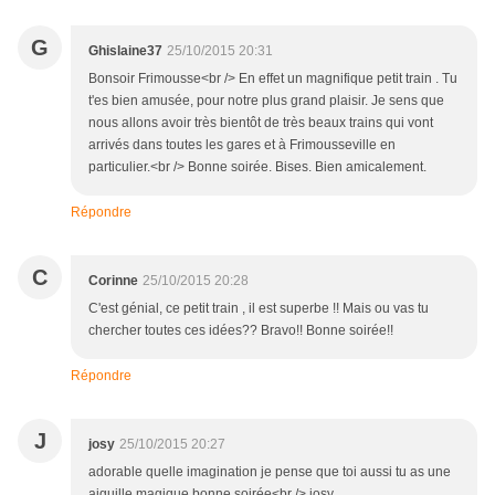
G
Ghislaine37
25/10/2015 20:31
Bonsoir Frimousse<br /> En effet un magnifique petit train . Tu
t'es bien amusée, pour notre plus grand plaisir. Je sens que
nous allons avoir très bientôt de très beaux trains qui vont
arrivés dans toutes les gares et à Frimousseville en
particulier.<br /> Bonne soirée. Bises. Bien amicalement.
Répondre
C
Corinne
25/10/2015 20:28
C'est génial, ce petit train , il est superbe !! Mais ou vas tu
chercher toutes ces idées?? Bravo!! Bonne soirée!!
Répondre
J
josy
25/10/2015 20:27
adorable quelle imagination je pense que toi aussi tu as une
aiguille magique bonne soirée<br /> josy