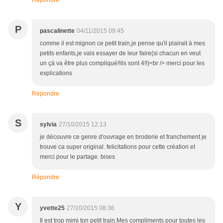
Répondre
P
pascalinette
04/11/2015 09:45
comme il est mignon ce petit train,je pense qu'il plairait à mes
petits enfants,je vais essayer de leur faire(si chacun en veut
un çà va être plus compliqué!!ils sont 4!!)<br /> merci pour les
explications
Répondre
S
sylvia
27/10/2015 12:13
je découvre ce genre d'ouvrage en broderie et franchement je
trouve ca super original. felicitations pour cette création et
merci pour le partage. bises
Répondre
Y
yvette25
27/10/2015 08:36
Il est trop mimi ton petit train.Mes compliments pour toutes les