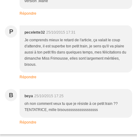
version .Marie
Répondre
P
pecelette32
25/10/2015 17:31
Je comprends mieux le retard de l'article, ça valait le coup
d'attendre, il est superbe ton petit train, je sens qu'il va plaire
aussi à ton petit fils dans quelques temps, mes félicitations du
dimanche Miss Frimousse, elles sont largement méritées,
bisous.
Répondre
B
beya
25/10/2015 17:25
oh non comment veux tu que je résiste à ce petit train ??
TENTATRICE, mille bisousssssssssssssssss
Répondre