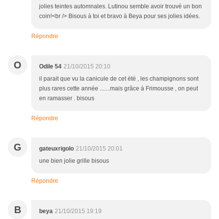
jolies teintes automnales. Lutinou semble avoir trouvé un bon
coin!<br /> Bisous à toi et bravo à Beya pour ses jolies idées.
Répondre
O
Odile 54
21/10/2015 20:10
il parait que vu la canicule de cet été , les champignons sont
plus rares cette année .......mais grâce à Frimousse , on peut
en ramasser . bisous
Répondre
G
gateuxrigolo
21/10/2015 20:01
une bien jolie grille bisous
Répondre
B
beya
21/10/2015 19:19