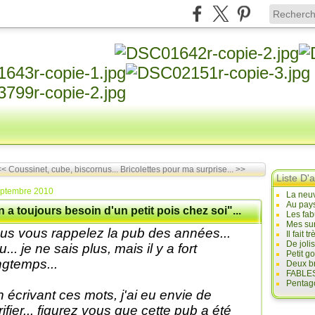
< Coussinet, cube, biscornus...
Bricolettes pour ma surprise... >>
Liste D'a
eptembre 2010
La neuv
Au pays
 a toujours besoin d'un petit pois chez soi"...
Les fab
Mes sur
us vous rappelez la pub des années...
Il fait
De joli
... je ne sais plus, mais il y a fort
Petit g
ngtemps...
Deux br
FABLES
Pentago
 écrivant ces mots, j'ai eu envie de
rifier... figurez vous que cette pub a été