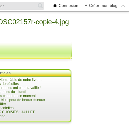
Connexion
+
Créer mon blog
rticles
ième fable de notre livret...
 des étoiles
uleuses ont bien travaillé !
prises du... lundi
 très chaud en ce moment
s étuis pour de beaux ciseaux
oûter
icolettes
 CHOISIES : JUILLET
ne...