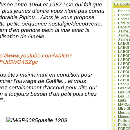
ffusée entre 1964 et 1967 ! Ce qui fait que
La Bout
s plus jeunes d'entre vous n'ont pas connu
Broderi
Chanto
adorable Pipiou... Alors je vous propose
Contes
tte petite séquence nostalgie/découverte,
Côté cu
Dans mo
ant d'en prendre plein la vue avec la
J'aime.
alisation de Gaëlle...
J'aime.
J'aime 
LA BO
LA BOI
LA BOI
tp://www.youtube.com/watch?
LA BO
LA BOI
=FUlSWO4SZgc
LA BOI
LA BOI
LA BO
us êtes maintenant en condition pour
LA BO
mirer l'ouvrage de Gaëlle... et vous
LA BO
L'école
rez certainement d'accord pour dire qu'
Les fill
Les Gre
n a toujours besoin d'un petit pois chez
Les lut
"...
Links
MARQU
MES G
Mes pet
Monoc
Petits 
Petits 
PORCE