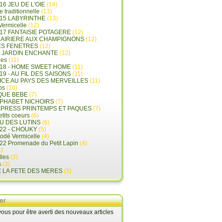
16 JEU DE L'OIE
(14)
e traditionnelle
(13)
015 LABYRINTHE
(13)
 Vermicelle
(12)
17 FANTAISIE POTAGERE
(12)
LAIRIERE AUX CHAMPIGNONS
(12)
ES FENETRES
(12)
E JARDIN ENCHANTE
(12)
les
(11)
018 - HOME SWEET HOME
(11)
19 - AU FIL DES SAISONS
(11)
LICE AU PAYS DES MERVEILLES
(11)
ps
(10)
QUE BEBE
(7)
LPHABET NICHOIRS
(7)
XPRESS PRINTEMPS ET PAQUES
(7)
tits coeurs
(6)
U DES LUTINS
(6)
22 - CHOUKY
(5)
rodé Vermicelle
(4)
22 Promenade du Petit Lapin
(4)
)
lles
(3)
s
(3)
E LA FETE DES MERES
(3)
er
us pour être averti des nouveaux articles