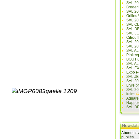
SAL 20
Broderi
SAL 2
Grilles
SAL 20
SAL C
SAL D
SAL L
Citrouil
SAL 2
SAL 20
SAL A
Pinkee
BOUTI
SAL A
SAL E
Expo Pe
SAL JE
SAL 20
Livre b
SAL 20
lutins
(4
Aquare
Nappe
SAL D
Newslett
Abonnez-vo
publiés.