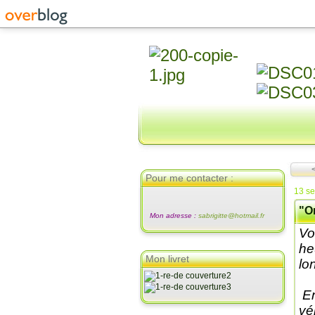
<
Pour me contacter :
13 s
"On
Mon adresse :
sabrigitte@hotmail.fr
Vo
heu
Mon livret
lo
En
vé