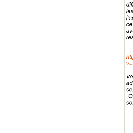
di
le
l'
ce
av
ré
ht
v
Vo
ad
se
"O
soi