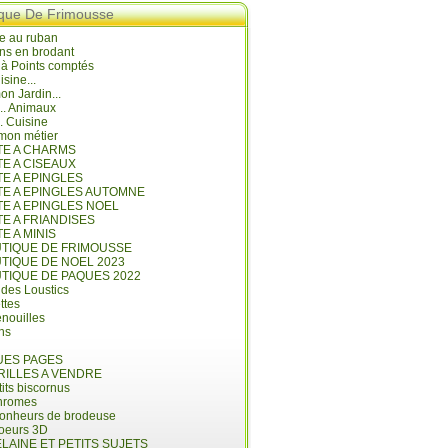
ique De Frimousse
e au ruban
ns en brodant
 à Points comptés
isine...
n Jardin...
... Animaux
.. Cuisine
mon métier
ITE A CHARMS
TE A CISEAUX
TE A EPINGLES
ITE A EPINGLES AUTOMNE
TE A EPINGLES NOEL
TE A FRIANDISES
TE A MINIS
UTIQUE DE FRIMOUSSE
UTIQUE DE NOEL 2023
UTIQUE DE PAQUES 2022
 des Loustics
ettes
nouilles
ins
ES PAGES
RILLES A VENDRE
its biscornus
hromes
bonheurs de brodeuse
coeurs 3D
LAINE ET PETITS SUJETS