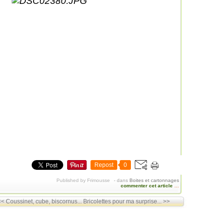
Repost
0
Published by Frimousse
-
dans
Boites et cartonnages
commenter cet article
…
< Coussinet, cube, biscornus...
Bricolettes pour ma surprise... >>