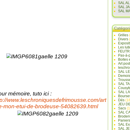
SAL A
SAL J
SAL M
Catégor
Grilles
Divers
Exposi
Les lut
FEUTR
Pas-à-
Boites 
Art pos
leschr
SAL L
Demois
Trouss
SAL T
Cousyb
SAL L
ur mémoire, tuto ici :
Bourse
tp://www.leschroniquesdefrimousse.com/art
Dés
(18
JEU D
le-mon-etui-de-brodeuse-54082639.html
Sacs
(1
SAL C
Broderi
Panier
SAL Ex
SAL JE