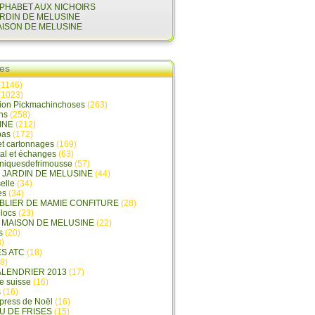
LPHABET AUX NICHOIRS
ARDIN DE MELUSINE
AISON DE MELUSINE
ies
(1146)
(1023)
tion Pickmachinchoses
(263)
ins
(258)
INE
(212)
pas
(172)
et cartonnages
(169)
tal et échanges
(63)
oniquesdefrimousse
(57)
E JARDIN DE MELUSINE
(44)
elle
(34)
es
(34)
ABLIER DE MAMIE CONFITURE
(28)
locs
(23)
A MAISON DE MELUSINE
(22)
s
(20)
)
ES ATC
(18)
8)
ALENDRIER 2013
(17)
e suisse
(16)
s
(16)
press de Noël
(16)
U DE FRISES
(15)