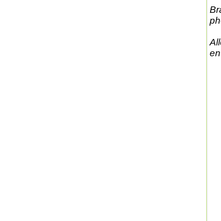
Br
ph
Al
en