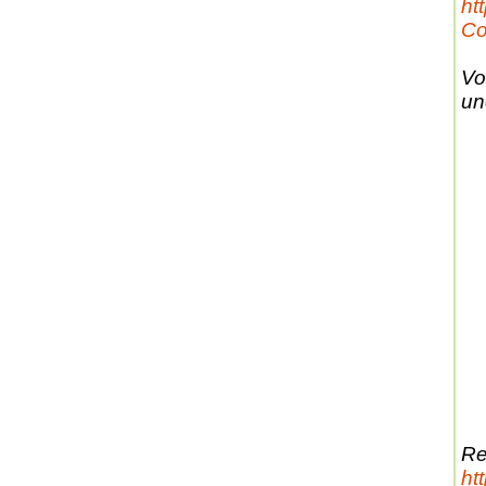
ht
Co
Vo
un
Re
ht