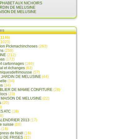
LPHABET AUX NICHOIRS
ARDIN DE MELUSINE
AISON DE MELUSINE
ies
(1146)
(1023)
tion Pickmachinchoses
(263)
ins
(259)
INE
(212)
pas
(172)
et cartonnages
(169)
tal et échanges
(63)
oniquesdefrimousse
(57)
E JARDIN DE MELUSINE
(44)
elle
(34)
es
(34)
ABLIER DE MAMIE CONFITURE
(28)
locs
(23)
A MAISON DE MELUSINE
(22)
s
(20)
)
ES ATC
(18)
8)
ALENDRIER 2013
(17)
e suisse
(16)
s
(16)
press de Noël
(16)
U DE FRISES
(15)