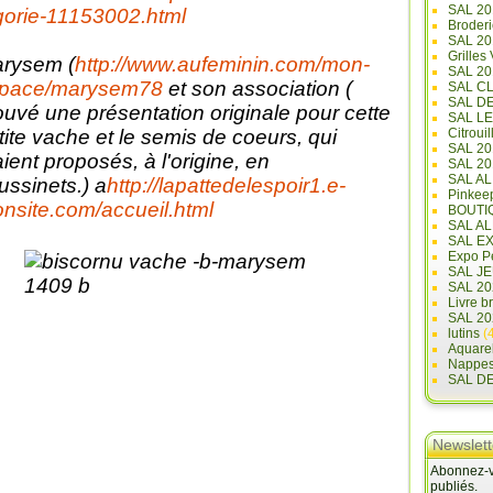
SAL 20
gorie-11153002.html
Broderi
SAL 2
Grilles
rysem (
http://www.aufeminin.com/mon-
SAL 20
pace/marysem78
et son association (
SAL C
SAL D
ouvé une présentation originale pour cette
SAL L
tite vache et le semis de coeurs, qui
Citrouil
SAL 2
aient proposés, à l'origine, en
SAL 20
SAL A
ussinets.) a
http://lapattedelespoir1.e-
Pinkee
nsite.com/accueil.html
BOUTI
SAL A
SAL E
Expo Pe
SAL JE
SAL 20
Livre b
SAL 20
lutins
(4
Aquare
Nappe
SAL D
Newslett
Abonnez-vo
publiés.