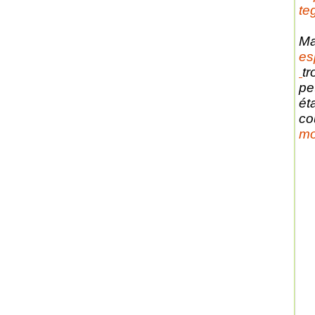
te
Ma
es
tr
pe
ét
co
mo