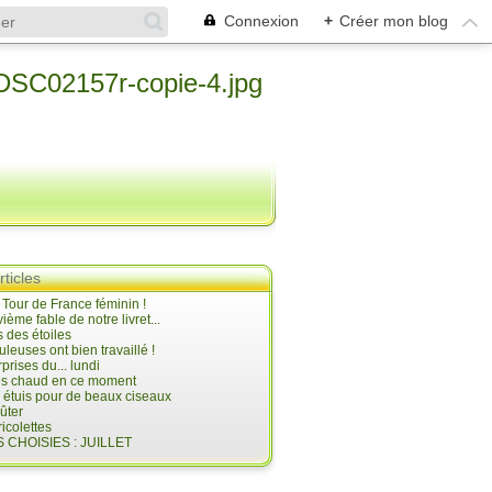
Connexion
+
Créer mon blog
rticles
e Tour de France féminin !
ième fable de notre livret...
 des étoiles
uleuses ont bien travaillé !
prises du... lundi
 très chaud en ce moment
s étuis pour de beaux ciseaux
oûter
icolettes
 CHOISIES : JUILLET