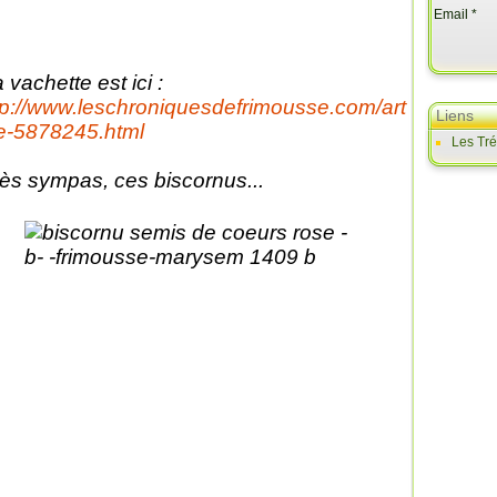
Email
 vachette est ici :
tp://www.leschroniquesdefrimousse.com/art
Liens
le-5878245.html
Les Tr
ès sympas, ces biscornus...