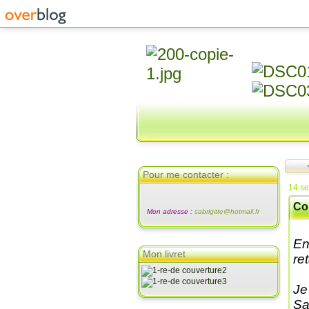
Pour me contacter :
14 s
Cou
Mon adresse :
sabrigitte@hotmail.fr
En
Mon livret
ret
Je
Sa