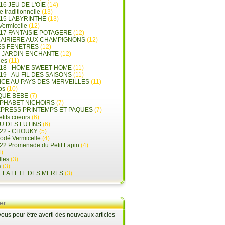
16 JEU DE L'OIE
(14)
e traditionnelle
(13)
015 LABYRINTHE
(13)
 Vermicelle
(12)
17 FANTAISIE POTAGERE
(12)
LAIRIERE AUX CHAMPIGNONS
(12)
ES FENETRES
(12)
E JARDIN ENCHANTE
(12)
les
(11)
018 - HOME SWEET HOME
(11)
19 - AU FIL DES SAISONS
(11)
LICE AU PAYS DES MERVEILLES
(11)
ps
(10)
QUE BEBE
(7)
LPHABET NICHOIRS
(7)
XPRESS PRINTEMPS ET PAQUES
(7)
tits coeurs
(6)
U DES LUTINS
(6)
22 - CHOUKY
(5)
rodé Vermicelle
(4)
22 Promenade du Petit Lapin
(4)
)
lles
(3)
s
(3)
E LA FETE DES MERES
(3)
er
us pour être averti des nouveaux articles