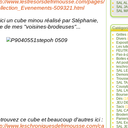
tp://www.lestresorsdefrimousse.com/pages/
SAL A
llection_Evenements-509321.html
SAL J
SAL M
ici un cube minou réalisé par Stéphanie,
e de mes "voisines-brodeuses"...
Catégor
Grilles
Divers
Exposi
Les lut
FEUTR
Pas-à-
Boites 
Art pos
leschr
SAL L
Demois
Trouss
SAL T
Cousyb
SAL L
Bourse
Dés
(18
JEU D
Sacs
(1
SAL C
Broderi
trouvez ce cube et beaucoup d'autres ici :
Panier
SAL Ex
tp://www.leschroniquesdefrimousse.com/ca
SAL JE