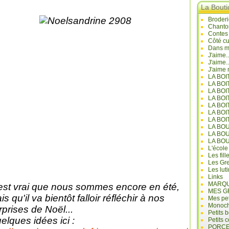
La Bout
Broderi
Chanto
Contes
Côté cu
Dans mo
J'aime.
J'aime.
J'aime 
LA BO
LA BOI
LA BOI
LA BO
LA BOI
LA BOI
LA BOI
LA BO
LA BO
LA BO
L'école
Les fill
Les Gre
Les lut
Links
MARQU
est vrai que nous sommes encore en été,
MES G
s qu'il va bientôt falloir réfléchir à nos
Mes pet
Monoc
rprises de Noël...
Petits 
elques idées ici :
Petits 
PORCE