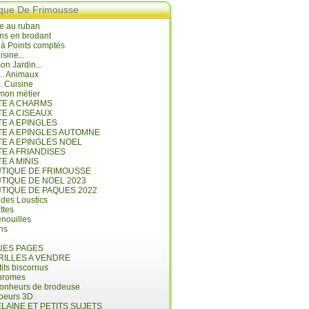
ique De Frimousse
e au ruban
ns en brodant
 à Points comptés
isine...
n Jardin...
... Animaux
.. Cuisine
mon métier
ITE A CHARMS
TE A CISEAUX
TE A EPINGLES
ITE A EPINGLES AUTOMNE
TE A EPINGLES NOEL
TE A FRIANDISES
TE A MINIS
UTIQUE DE FRIMOUSSE
UTIQUE DE NOEL 2023
UTIQUE DE PAQUES 2022
 des Loustics
ettes
nouilles
ins
ES PAGES
RILLES A VENDRE
its biscornus
hromes
bonheurs de brodeuse
coeurs 3D
LAINE ET PETITS SUJETS