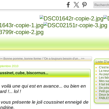
<< Bonne pomme, bonne forme !
"On a toujours besoin d'un... >>
Liste D'a
eptembre 2010
C'est l
La neuv
ssinet, cube, biscornus...
Au pays
Les fab
Mes sur
Il fait
 voilà une qui est en avance... ou bien en
De joli
ard !... lol !
Petit g
Deux br
FABLES
 vous présente le joli coussinet enneigé de
ndrine.