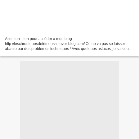
Attention : lien pour accéder à mon blog :
http://leschroniquesdefrimousse.over-blog.com/ On ne va pas se laisser
abattre par des problèmes techniques ! Avec quelques astuces, je sais que
vous pouvez quand même voir au moins la page en cours. Alors on...