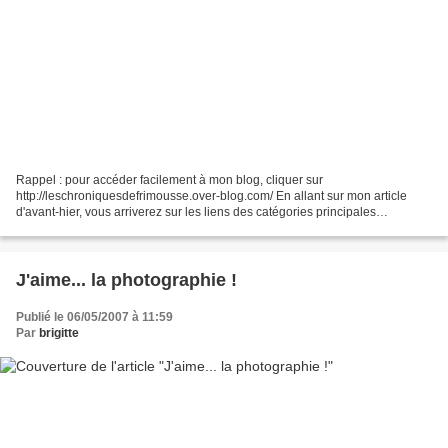
Rappel : pour accéder facilement à mon blog, cliquer sur
http://leschroniquesdefrimousse.over-blog.com/ En allant sur mon article
d'avant-hier, vous arriverez sur les liens des catégories principales
(anciennes grilles, pas-à-pas...). La solution pour...
J'aime... la photographie !
Publié le 06/05/2007 à 11:59
Par
brigitte