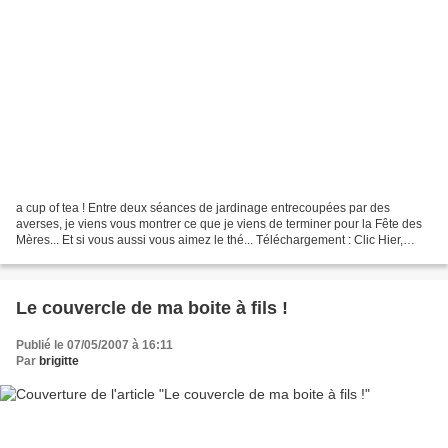
a cup of tea ! Entre deux séances de jardinage entrecoupées par des
averses, je viens vous montrer ce que je viens de terminer pour la Fête des
Mères... Et si vous aussi vous aimez le thé... Téléchargement : Clic Hier,
quelqu'un voulait voir ma boite...
Le couvercle de ma boite à fils !
Publié le 07/05/2007 à 16:11
Par
brigitte