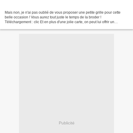
Mais non, je n'ai pas oublié de vous proposer une petite grille pour cette
belle occasion ! Vous aurez tout juste le temps de la broder !
Téléchargement : clic Et en plus d'une jolie carte, on peut lui offrir un
cousybloc ! Il y a longtemps que je ne...
Publicité