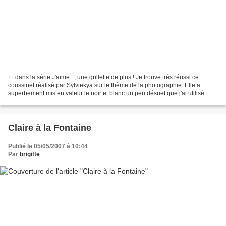
Et dans la série J'aime..., une grillette de plus ! Je trouve très réussi ce
coussinet réalisé par Sylviekya sur le thème de la photographie. Elle a
superbement mis en valeur le noir et blanc un peu désuet que j'ai utilisé
pour la grille... Je vous laisse...
Claire à la Fontaine
Publié le 05/05/2007 à 10:44
Par
brigitte