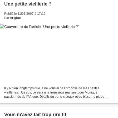
Une petite vieillerie ?
Publié le 11/05/2007 à 17:10
Par
brigitte
Il y a bien longtemps que je ne vous ai pas proposé de mes petites
vieilleries... Ce soir, ce sera une troussette réalisée pour Monique,
passionnée de l'Afrique. Détails du porte-ciseaux et du biscornu pique-
aiguilles... Passons maintenant aux oeuvres...
Vous m'avez fait trop rire !!!