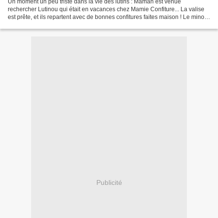
Un moment un peu triste dans la vie des lutins : Maman est venue
rechercher Lutinou qui était en vacances chez Mamie Confiture... La valise
est prête, et ils repartent avec de bonnes confitures faites maison ! Le minou
est venu dire au revoir aussi !...
Publicité