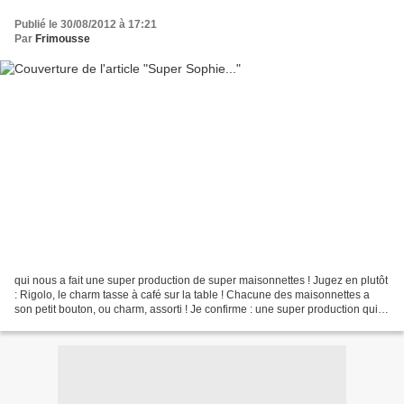
Publié le 30/08/2012 à 17:21
Par
Frimousse
qui nous a fait une super production de super maisonnettes ! Jugez en plutôt
: Rigolo, le charm tasse à café sur la table ! Chacune des maisonnettes a
son petit bouton, ou charm, assorti ! Je confirme : une super production qui
va certainement démanger...