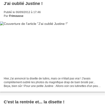
J'ai oublié Justine !
Publié le 06/09/2012 à 17:46
Par
Frimousse
Hier, j'ai annoncé la disette de lutins, mais ce n'était pas vrai ! J'avais
complètement oublié les photos du magnifique drap de bain brodé par...
Beya, bien sûr ! Pour une petite Justine : Allons voir ces lutinettes d'un peu
plus près ! Et voilà mon...
C'est la rentrée et... la disette !