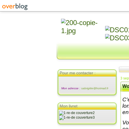
Pour me contacter :
3 se
Wo
Mon adresse :
sabrigitte@hotmail.fr
C'
lo
Mon livret
en
Vo
co