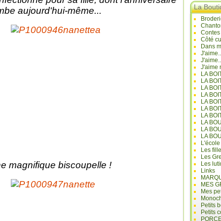
La Bout
mbe aujourd'hui-même...
Broderi
Chanto
Contes
Côté cu
Dans mo
J'aime.
J'aime.
J'aime 
LA BO
LA BOI
LA BOI
LA BO
LA BOI
LA BOI
LA BOI
LA BO
LA BO
LA BO
L'école
Les fill
Les Gre
e magnifique biscoupelle !
Les lut
Links
MARQU
MES G
Mes pet
Monoc
Petits 
Petits 
PORCE