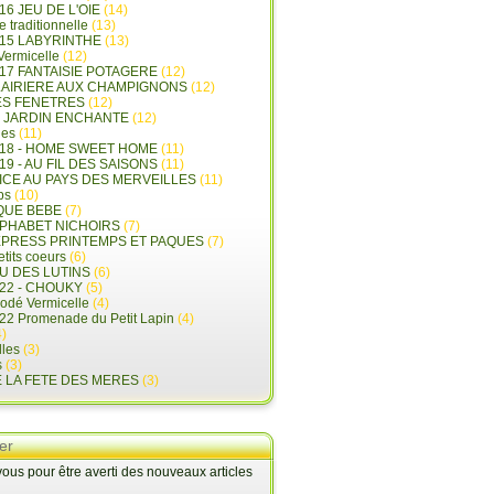
16 JEU DE L'OIE
(14)
e traditionnelle
(13)
015 LABYRINTHE
(13)
 Vermicelle
(12)
17 FANTAISIE POTAGERE
(12)
LAIRIERE AUX CHAMPIGNONS
(12)
ES FENETRES
(12)
E JARDIN ENCHANTE
(12)
les
(11)
018 - HOME SWEET HOME
(11)
19 - AU FIL DES SAISONS
(11)
LICE AU PAYS DES MERVEILLES
(11)
ps
(10)
QUE BEBE
(7)
LPHABET NICHOIRS
(7)
XPRESS PRINTEMPS ET PAQUES
(7)
tits coeurs
(6)
U DES LUTINS
(6)
22 - CHOUKY
(5)
rodé Vermicelle
(4)
22 Promenade du Petit Lapin
(4)
)
lles
(3)
s
(3)
E LA FETE DES MERES
(3)
er
us pour être averti des nouveaux articles