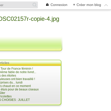
Connexion
+
Créer mon blog
rticles
e Tour de France féminin !
ième fable de notre livret...
 des étoiles
uleuses ont bien travaillé !
prises du... lundi
 très chaud en ce moment
s étuis pour de beaux ciseaux
oûter
icolettes
 CHOISIES : JUILLET