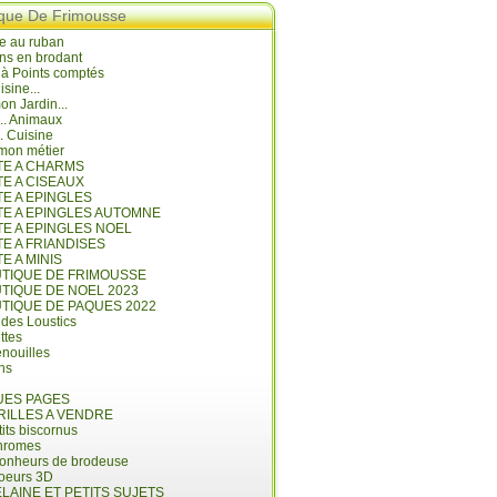
ique De Frimousse
e au ruban
ns en brodant
 à Points comptés
isine...
n Jardin...
... Animaux
.. Cuisine
mon métier
ITE A CHARMS
TE A CISEAUX
TE A EPINGLES
ITE A EPINGLES AUTOMNE
TE A EPINGLES NOEL
TE A FRIANDISES
TE A MINIS
UTIQUE DE FRIMOUSSE
UTIQUE DE NOEL 2023
UTIQUE DE PAQUES 2022
 des Loustics
ettes
nouilles
ins
ES PAGES
RILLES A VENDRE
its biscornus
hromes
bonheurs de brodeuse
coeurs 3D
LAINE ET PETITS SUJETS