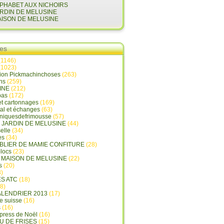
LPHABET AUX NICHOIRS
ARDIN DE MELUSINE
AISON DE MELUSINE
ies
(1146)
(1023)
tion Pickmachinchoses
(263)
ins
(259)
INE
(212)
pas
(172)
et cartonnages
(169)
tal et échanges
(63)
oniquesdefrimousse
(57)
E JARDIN DE MELUSINE
(44)
elle
(34)
es
(34)
ABLIER DE MAMIE CONFITURE
(28)
locs
(23)
A MAISON DE MELUSINE
(22)
s
(20)
)
ES ATC
(18)
8)
ALENDRIER 2013
(17)
e suisse
(16)
s
(16)
press de Noël
(16)
U DE FRISES
(15)