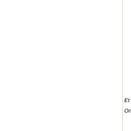
Et
On