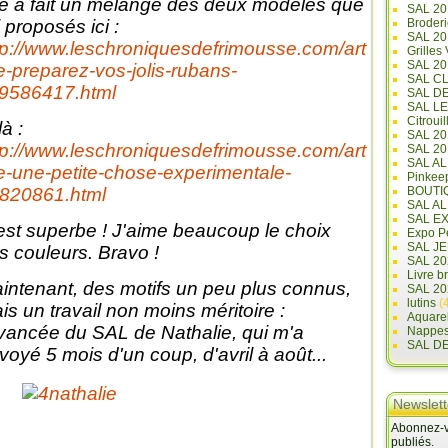
le a fait un mélange des deux modèles que
SAL 20
i proposés ici :
Broderi
SAL 2
tp://www.leschroniquesdefrimousse.com/art
Grilles
SAL 20
le-preparez-vos-jolis-rubans-
SAL C
9586417.html
SAL D
SAL L
Citrouil
là :
SAL 2
tp://www.leschroniquesdefrimousse.com/art
SAL 20
SAL A
le-une-petite-chose-experimentale-
Pinkee
820861.html
BOUTI
SAL A
SAL E
est superbe ! J'aime beaucoup le choix
Expo Pe
SAL JE
s couleurs. Bravo !
SAL 20
Livre b
intenant, des motifs un peu plus connus,
SAL 20
lutins
(4
is un travail non moins méritoire :
Aquare
avancée du SAL de Nathalie, qui m'a
Nappe
SAL D
voyé 5 mois d'un coup, d'avril à août...
Newslett
Abonnez-vo
publiés.