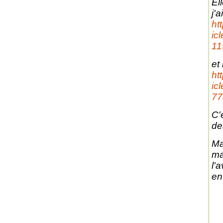
El
j'a
ht
ic
11
et 
ht
ic
77
C'
de
Ma
ma
l'
en