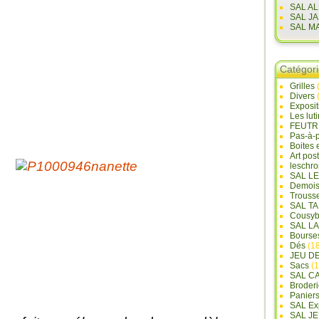
SAL A
SAL J
SAL M
Catégor
Grilles
Divers
Exposi
Les lut
FEUTR
Pas-à-
Boites 
Art pos
leschr
SAL L
Demois
Trouss
SAL T
Cousyb
SAL L
Bourse
Dés
(18
JEU D
Sacs
(1
SAL C
Broderi
Panier
SAL Ex
SAL JE