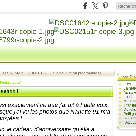
<< SAL MAMIE CONFITURE
De la couture au programme >>
Liste D'a
ptembre 2013
C'est l
La neuv
uahhh !
Au pays
Les fab
Mes sur
est exactement ce que j'ai dit à haute voix
Il fait
De joli
rsque j'ai vu les photos que Nanette 91 m'a
Petit g
voyées !
Deux br
FABLES
ici le cadeau d'anniversaire qu'elle a
nfectionné pour sa fille, dont l'anniversaire