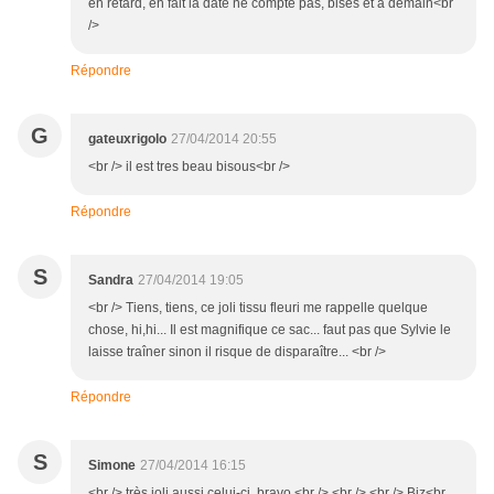
en retard, en fait la date ne compte pas, bises et à demain<br
/>
Répondre
G
gateuxrigolo
27/04/2014 20:55
<br /> il est tres beau bisous<br />
Répondre
S
Sandra
27/04/2014 19:05
<br /> Tiens, tiens, ce joli tissu fleuri me rappelle quelque
chose, hi,hi... Il est magnifique ce sac... faut pas que Sylvie le
laisse traîner sinon il risque de disparaître... <br />
Répondre
S
Simone
27/04/2014 16:15
<br /> très joli aussi celui-ci. bravo.<br /> <br /> <br /> Biz<br