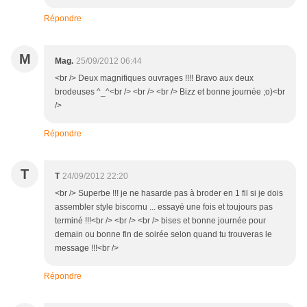
Répondre
M
Mag.
25/09/2012 06:44
<br /> Deux magnifiques ouvrages !!!! Bravo aux deux
brodeuses ^_^<br /> <br /> <br /> Bizz et bonne journée ;o)<br
/>
Répondre
T
T
24/09/2012 22:20
<br /> Superbe !!! je ne hasarde pas à broder en 1 fil si je dois
assembler style biscornu ... essayé une fois et toujours pas
terminé !!!<br /> <br /> <br /> bises et bonne journée pour
demain ou bonne fin de soirée selon quand tu trouveras le
message !!!<br />
Répondre