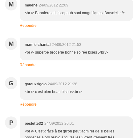
M
malène
24/09/2012 22:09
<br /> Bannière et biscopoub sont magnifiques. Bravo!<br />
Répondre
M
mamie chantal
24/09/2012 21:53
<br /> superbe broderie bonne soirée bises .<br />
Répondre
G
gateuxrigolo
24/09/2012 21:28
<br /> c est bien beau bisous<br />
Répondre
P
peslette32
24/09/2012 20:01
<br /> C'est grâce à toi qu'on peut admirer de si belles
broderies alors bravo à toutes les 3,c'est vraiment très