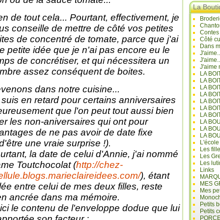
La Bout
en de tout cela... Pourtant, effectivement, je
Broderi
Chanto
us conseille de mettre de côté vos petites
Contes
ites de concentré de tomate, parce que j'ai
Côté cu
Dans mo
e petite idée que je n'ai pas encore eu le
J'aime.
mps de concrétiser, et qui nécessitera un
J'aime.
J'aime 
mbre assez conséquent de boites.
LA BO
LA BOI
venons dans notre cuisine...
LA BOI
LA BO
 suis en retard pour certains anniversaires
LA BOI
LA BOI
eureusement que l'on peut tout aussi bien
LA BOI
ter les non-aniversaires qui ont pour
LA BO
LA BO
antages de ne pas avoir de date fixe
LA BO
 d'être une vraie surprise !).
L'école
Les fill
urtant, la date de celui d'Annie, j'ai nommé
Les Gre
me Toutchocolat (
http://chez-
Les lut
Links
bellule.blogs.marieclaireidees.com/
), étant
MARQU
MES G
lée entre celui de mes deux filles, reste
Mes pet
en ancrée dans ma mémoire.
Monoc
Petits 
ici le contenu de l'enveloppe dodue que lui
Petits 
apportée son facteur :
PORCE