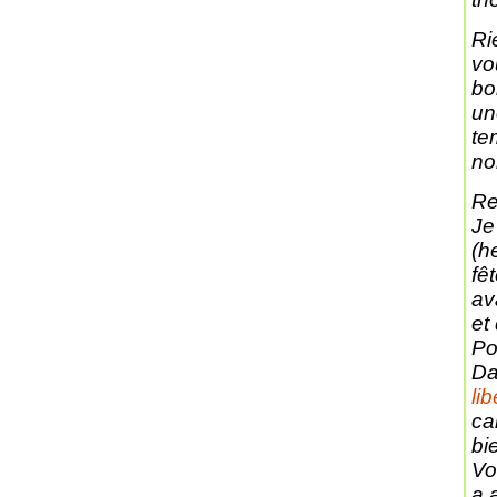
Ri
vo
bo
un
te
no
Re
Je
(h
fê
av
et
Po
Da
li
ca
bi
Vo
a 