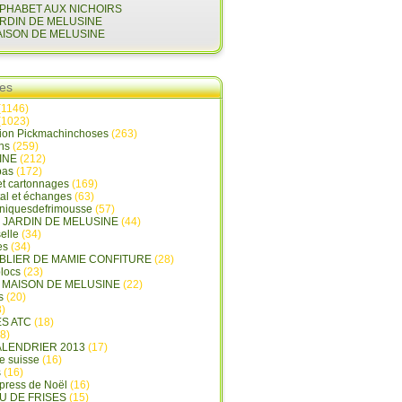
LPHABET AUX NICHOIRS
ARDIN DE MELUSINE
AISON DE MELUSINE
ies
(1146)
(1023)
tion Pickmachinchoses
(263)
ins
(259)
INE
(212)
pas
(172)
et cartonnages
(169)
tal et échanges
(63)
oniquesdefrimousse
(57)
E JARDIN DE MELUSINE
(44)
elle
(34)
es
(34)
ABLIER DE MAMIE CONFITURE
(28)
locs
(23)
A MAISON DE MELUSINE
(22)
s
(20)
)
ES ATC
(18)
8)
ALENDRIER 2013
(17)
e suisse
(16)
s
(16)
press de Noël
(16)
U DE FRISES
(15)