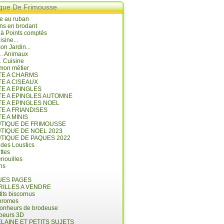
ique De Frimousse
e au ruban
ns en brodant
 à Points comptés
isine...
n Jardin...
... Animaux
.. Cuisine
mon métier
ITE A CHARMS
TE A CISEAUX
TE A EPINGLES
ITE A EPINGLES AUTOMNE
TE A EPINGLES NOEL
TE A FRIANDISES
TE A MINIS
UTIQUE DE FRIMOUSSE
UTIQUE DE NOEL 2023
UTIQUE DE PAQUES 2022
 des Loustics
ettes
nouilles
ins
ES PAGES
RILLES A VENDRE
its biscornus
hromes
bonheurs de brodeuse
coeurs 3D
LAINE ET PETITS SUJETS