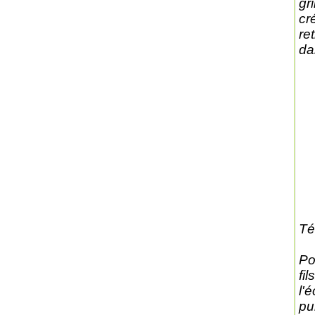
gr
cr
re
da
Té
Po
fi
l'é
pu