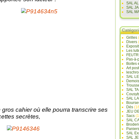
SAL A
SAL J
SAL M
Catégor
Grilles
Divers
Exposi
Les lut
FEUTR
Pas-à-
Boites 
Art pos
leschr
SAL L
Demois
Trouss
SAL T
Cousyb
SAL L
Bourse
Dés
(18
 gros cahier où elle pourra transcrire ses
JEU D
cettes secrètes,
Sacs
(1
SAL C
Broderi
Panier
SAL Ex
SAL JE