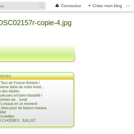
Connexion
+
Créer mon blog
rticles
e Tour de France féminin !
ième fable de notre livret...
 des étoiles
uleuses ont bien travaillé !
prises du... lundi
 très chaud en ce moment
s étuis pour de beaux ciseaux
oûter
icolettes
 CHOISIES : JUILLET