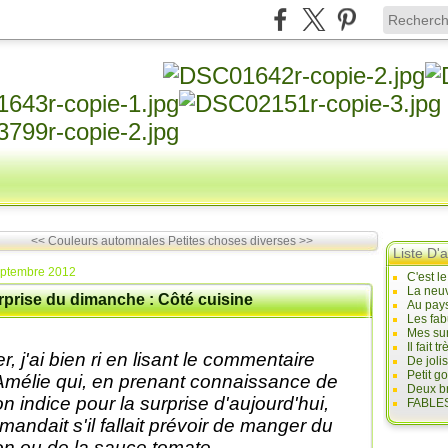
<< Couleurs automnales
Petites choses diverses >>
Liste D'a
eptembre 2012
C'est l
La neuv
rprise du dimanche : Côté cuisine
Au pays
Les fab
Mes sur
Il fait
er, j'ai bien ri en lisant le commentaire
De joli
Petit g
Amélie qui, en prenant connaissance de
Deux br
n indice pour la surprise d'aujourd'hui,
FABLES
mandait s'il fallait prévoir de manger du
on ou de la sauce tomate...