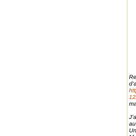
Re
d'
ht
12
ma
J'
au
Un