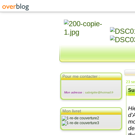
Pour me contacter :
23 s
Su
Mon adresse :
sabrigitte@hotmail.fr
Hi
Mon livret
d'
mo
de
th