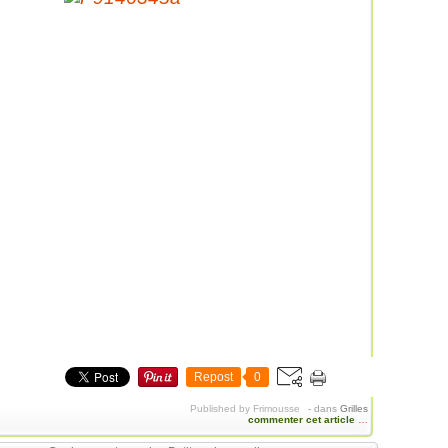
Repost
0
Published by Frimousse
-
dans
Grilles
commenter cet article
…