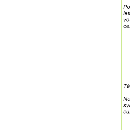
Po
le
vo
cen
Té
No
sy
cu