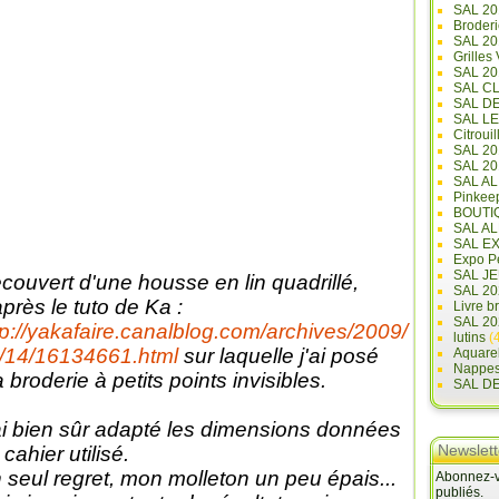
SAL 20
Broderi
SAL 2
Grilles
SAL 20
SAL C
SAL D
SAL L
Citrouil
SAL 2
SAL 20
SAL A
Pinkee
BOUTI
SAL A
SAL E
Expo Pe
SAL JE
couvert d'une housse en lin quadrillé,
SAL 20
après le tuto de Ka :
Livre b
SAL 20
tp://yakafaire.canalblog.com/archives/2009/
lutins
(4
/14/16134661.html
sur laquelle j'ai posé
Aquare
Nappe
 broderie à petits points invisibles.
SAL D
ai bien sûr adapté les dimensions données
Newslett
 cahier utilisé.
 seul regret, mon molleton un peu épais...
Abonnez-vo
publiés.