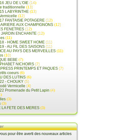
16 JEU DE L'OIE
(14)
e traditionnelle
(13)
015 LABYRINTHE
(13)
 Vermicelle
(12)
17 FANTAISIE POTAGERE
(12)
LAIRIERE AUX CHAMPIGNONS
(12)
ES FENETRES
(12)
E JARDIN ENCHANTE
(12)
les
(11)
018 - HOME SWEET HOME
(11)
19 - AU FIL DES SAISONS
(11)
LICE AU PAYS DES MERVEILLES
(11)
ps
(10)
QUE BEBE
(7)
LPHABET NICHOIRS
(7)
XPRESS PRINTEMPS ET PAQUES
(7)
tits coeurs
(6)
U DES LUTINS
(6)
22 - CHOUKY
(5)
rodé Vermicelle
(4)
22 Promenade du Petit Lapin
(4)
)
lles
(3)
s
(3)
E LA FETE DES MERES
(3)
er
us pour être averti des nouveaux articles