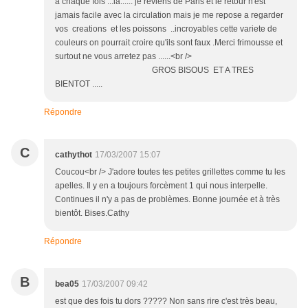
a chaque fois ...là...... je reviens de Paris et le retour n'est
jamais facile avec la circulation mais je me repose a regarder
vos creations et les poissons ..incroyables cette variete de
couleurs on pourrait croire qu'ils sont faux .Merci frimousse et
surtout ne vous arretez pas ......<br />
GROS BISOUS ET A TRES
BIENTOT .....
Répondre
C
cathythot
17/03/2007 15:07
Coucou<br /> J'adore toutes tes petites grillettes comme tu les
apelles. Il y en a toujours forcèment 1 qui nous interpelle.
Continues il n'y a pas de problèmes. Bonne journée et à très
bientôt. Bises.Cathy
Répondre
B
bea05
17/03/2007 09:42
est que des fois tu dors ????? Non sans rire c'est très beau,