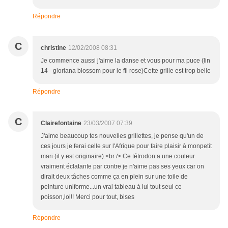
Répondre
C
christine
12/02/2008 08:31
Je commence aussi j'aime la danse et vous pour ma puce (lin
14 - gloriana blossom pour le fil rose)Cette grille est trop belle
Répondre
C
Clairefontaine
23/03/2007 07:39
J'aime beaucoup tes nouvelles grillettes, je pense qu'un de
ces jours je ferai celle sur l'Afrique pour faire plaisir à monpetit
mari (il y est originaire).<br /> Ce tétrodon a une couleur
vraiment éclatante par contre je n'aime pas ses yeux car on
dirait deux tâches comme ça en plein sur une toile de
peinture uniforme...un vrai tableau à lui tout seul ce
poisson,lol!! Merci pour tout, bises
Répondre