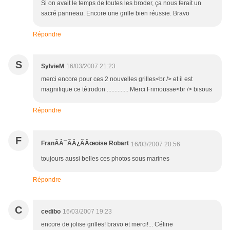
Si on avait le temps de toutes les broder, ça nous ferait un
sacré panneau. Encore une grille bien réussie. Bravo
Répondre
S
SylvieM
16/03/2007 21:23
merci encore pour ces 2 nouvelles grilles<br /> et il est
magnifique ce tétrodon .............. Merci Frimousse<br /> bisous
Répondre
F
FranÃÂ¯ÃÂ¿ÃÂœoise Robart
16/03/2007 20:56
toujours aussi belles ces photos sous marines
Répondre
C
cedibo
16/03/2007 19:23
encore de jolise grilles! bravo et merci!... Céline