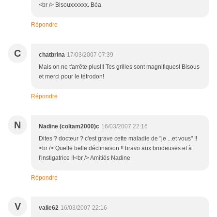
<br /> Bisouxxxxxx. Béa
Répondre
C
chatbrina
17/03/2007 07:39
Mais on ne t'arrête plus!!! Tes grilles sont magnifiques! Bisous
et merci pour le tétrodon!
Répondre
N
Nadine (coltam2000)c
16/03/2007 22:16
Dites ? docteur ? c'est grave cette maladie de "je ...et vous" !!
<br /> Quelle belle déclinaison !! bravo aux brodeuses et à
l'instigatrice !!<br /> Amitiés Nadine
Répondre
V
valie62
16/03/2007 22:16