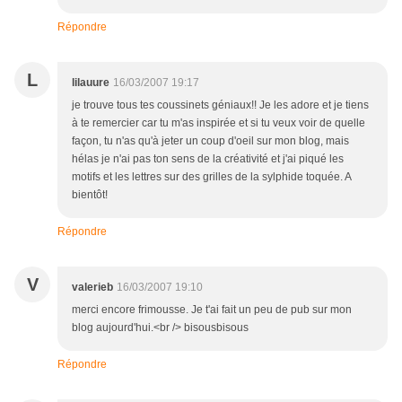
Répondre
L
lilauure
16/03/2007 19:17
je trouve tous tes coussinets géniaux!! Je les adore et je tiens
à te remercier car tu m'as inspirée et si tu veux voir de quelle
façon, tu n'as qu'à jeter un coup d'oeil sur mon blog, mais
hélas je n'ai pas ton sens de la créativité et j'ai piqué les
motifs et les lettres sur des grilles de la sylphide toquée. A
bientôt!
Répondre
V
valerieb
16/03/2007 19:10
merci encore frimousse. Je t'ai fait un peu de pub sur mon
blog aujourd'hui.<br /> bisousbisous
Répondre