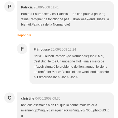
P
Patricia
20/09/2008 11:41
Bonjour Laurence!!C 'est Patricia....Ton lien pour la grille : "j
'aime l 'Afrique" ne fonctionne pas ....!Bon week-end ; bises ; à
bientôt.Patricia ( de la Normandie)
Répondre
F
Frimousse
20/09/2008 12:24
<br /> Coucou Patricia (de Normandie)<br /> Moi,
c'est Brigitte (de Champagne ! lol !) mais merci de
m'avoir signalé le problème de lien, auquel je viens
de remédier !<br /> Bisous et bon week end aussi<br
/> Frimousse<br /> <br /> <br />
C
christine
04/06/2008 09:35
bon elle est moins bien fini que la tienne mais voici la
miennehttp://img528.imageshack.us/img528/7668/photoul3.jp
g