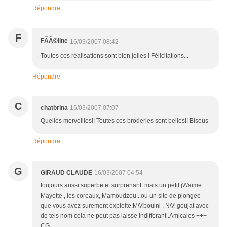
Répondre
F
FÃÂ©line
16/03/2007 08:42
Toutes ces réalisations sont bien jolies ! Félicitations...
Répondre
C
chatbrina
16/03/2007 07:07
Quelles merveilles!! Toutes ces broderies sont belles!! Bisous
Répondre
G
GIRAUD CLAUDE
16/03/2007 04:54
toujours aussi superbe et surprenant :mais un petit j\\\'aime
Mayotte , les coreaux, Mamoudzou...ou un site de plongee
que vous avez surement exploite:M\\\'bouini , N\\\' goujat avec
de tels nom cela ne peut pas laisse indifferant .Amicales +++
CG