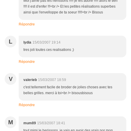
Moi j'aime pas les hérissons !!!!! je les adore !!!!! alors le tien
!!!! il est d'enfer !!!<br /> Et les petites réalisations superbes
ainsi que l'envelloppe de ta soeur !!!!!<br /> Bisous
Répondre
L
lydia
15/03/2007 19:14
tres joli toutes ces realisations ;)
Répondre
V
valerieb
15/03/2007 18:59
c'est tellement facile de broder de jolies choses avec tes
belles grilles. merci à toi<br /> bisousbisous
Répondre
M
mum89
15/03/2007 18:41
tout mimi le herissons je vais en avoir des vrais por mon