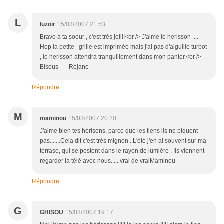
L
luzoir
15/03/2007 21:53
Bravo à ta soeur , c'est très joli!!<br /> J'aime le herisson ...
Hop la petite grille est imprimée mais j'ai pas d'aiguille turbot
, le herisson attendra tranquillement dans mon panier.<br />
Bisous Réjane
Répondre
M
maminou
15/03/2007 20:20
J'aime bien tes hérisons, parce que les tiens ils ne piquent
pas.......Cela dit c'est très mignon . L'été j'en ai souvent sur ma
terrase, qui se postent dans le rayon de lumière . Ils viennent
regarder la télé avec nous..... vrai de vraiMaminou
Répondre
G
GHISOU
15/03/2007 19:17