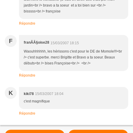
jardin<br /> bravo a ta soeur et a toi bien sur <br />
bisssss<br /> françoise
Répondre
F
franÃÂ§oise28
15/03/2007 18:15
Waouhhhhhh, les hérissons c'est pour le DE de Momole!!!<br
/> c'est superbe. merci Brigitte et Bravo a ta soeur. Beaux
débuts<br /> bises Françoise<br /> <br />
Répondre
K
kiki78
15/03/2007 18:04
c'est magnifique
Répondre