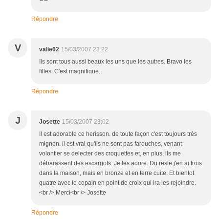
Répondre
V
valie62
15/03/2007 23:22
Ils sont tous aussi beaux les uns que les autres. Bravo les
filles. C'est magnifique.
Répondre
J
Josette
15/03/2007 23:02
Il est adorable ce herisson. de toute façon c'est toujours trés
mignon. il est vrai qu'ils ne sont pas farouches, venant
volontier se delecter des croquettes et, en plus, ils me
débarassent des escargots. Je les adore. Du reste j'en ai trois
dans la maison, mais en bronze et en terre cuite. Et bientot
quatre avec le copain en point de croix qui ira les rejoindre.
<br /> Merci<br /> Josette
Répondre