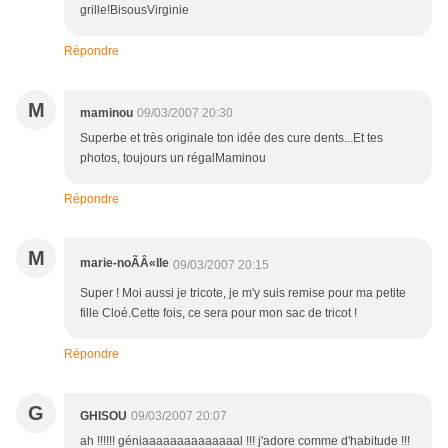
grille!BisousVirginie
Répondre
M
maminou
09/03/2007 20:30
Superbe et très originale ton idée des cure dents...Et tes
photos, toujours un régalMaminou
Répondre
M
marie-noÃÂ«lle
09/03/2007 20:15
Super ! Moi aussi je tricote, je m'y suis remise pour ma petite
fille Cloé.Cette fois, ce sera pour mon sac de tricot !
Répondre
G
GHISOU
09/03/2007 20:07
ah !!!!!! géniaaaaaaaaaaaaaal !!! j'adore comme d'habitude !!!