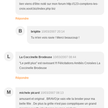
lien viens d'être noté sur mon forum http://123-comptons-les-
croix.xooit.biz/index.php biz
Répondre
B
brigitte
10/03/2007 20:14
Tu m'en vois ravie ! Merci beaucoup !
L
La Coccinelle Brodeuse
10/03/2007 08:44
"Le petit plus" est ravissant !!! Félicitations Amitiés Croisées La
Coccinelle Brodeuse
Répondre
M
michele picard
10/03/2007 08:13
amusant et original . BRAVO:je vais vite la broder pour ma
belle fille . De plus la grille n'est pas comppliquee un grand