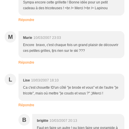
Sympa encore cette grillette ! Bonne idée pour un petit
cadeau à des tricoteuses ! <br /> Merci !<br /> Lapinou
Répondre
M
Marie
10/03/2007 23:03
Encore bravo, c'est chaque fois un grand plaisir de découvrir
ces petites grilles, tjrs rien sur le ski ???
Répondre
L
Lise
10/03/2007 18:10
Ca c'est chouette !D'un côté "je brode et vous" et de l'autre "je
tricote", mais où mettre "je couds et vous ?" ;)Merci !
Répondre
B
brigitte
10/03/2007 20:13
Faut en faire un autre ! ou bien faire une pyramide à