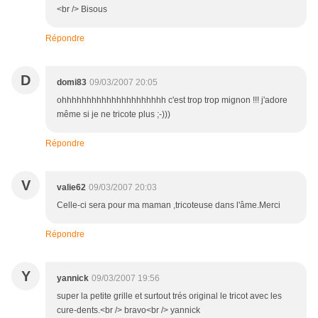
<br /> Bisous
Répondre
D
domi83
09/03/2007 20:05
ohhhhhhhhhhhhhhhhhhhhh c'est trop trop mignon !!! j'adore
même si je ne tricote plus ;-)))
Répondre
V
valie62
09/03/2007 20:03
Celle-ci sera pour ma maman ,tricoteuse dans l'âme.Merci
Répondre
Y
yannick
09/03/2007 19:56
super la petite grille et surtout trés original le tricot avec les
cure-dents.<br /> bravo<br /> yannick