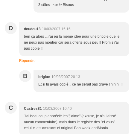
3 côtés...<br /> Bisous
D
doudou13
10/03/2007 15:16
ben ça alors ... j'ai eu la même idée pour une bricole que je
ne peux pas montrer car sera offerte sous peu !! Promis j'ai
pas copié !!
Répondre
B
brigitte
10/03/2007 20:13
Et si tu avais copié... ce ne serait pas grave ! hihihi !!!
C
Castres81
10/03/2007 10:40
J'ai beaucoup apprécié les "j'aime" (excuse, je n'ai laissé
aucun commentaire), mais dans le registre des "et vous"
celui-ci est amusant et original.Bon week-endMonia