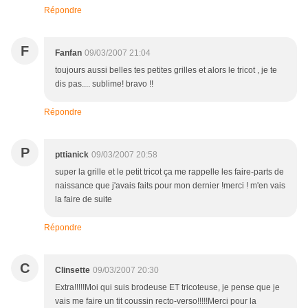
Répondre
F
Fanfan
09/03/2007 21:04
toujours aussi belles tes petites grilles et alors le tricot , je te
dis pas.... sublime! bravo !!
Répondre
P
pttianick
09/03/2007 20:58
super la grille et le petit tricot ça me rappelle les faire-parts de
naissance que j'avais faits pour mon dernier !merci ! m'en vais
la faire de suite
Répondre
C
Clinsette
09/03/2007 20:30
Extra!!!!!Moi qui suis brodeuse ET tricoteuse, je pense que je
vais me faire un tit coussin recto-verso!!!!!Merci pour la