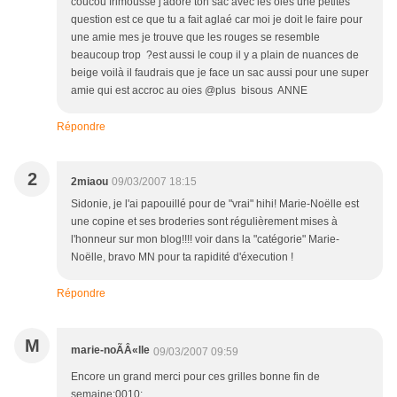
coucou frimousse j'adore ton sac avec les oies une petites
question est ce que tu a fait aglaé car moi je doit le faire pour
une amie mes je trouve que les rouges se resemble
beaucoup trop ?est aussi le coup il y a plain de nuances de
beige voilà il faudrais que je face un sac aussi pour une super
amie qui est accroc au oies @plus bisous ANNE
Répondre
2
2miaou
09/03/2007 18:15
Sidonie, je l'ai papouillé pour de "vrai" hihi! Marie-Noëlle est
une copine et ses broderies sont régulièrement mises à
l'honneur sur mon blog!!!! voir dans la "catégorie" Marie-
Noëlle, bravo MN pour ta rapidité d'éxecution !
Répondre
M
marie-noÃÂ«lle
09/03/2007 09:59
Encore un grand merci pour ces grilles bonne fin de
semaine:0010: