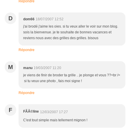
Répondre
D
dom66
18/07/2007 12:52
j'ai brodé j'aime les oies. si tu veux aller le voir sur mon blog.
sois la bienvenue. je te souhaite de bonnes vacances et
reviens nous avec des grilles des grilles. bisous
Répondre
M
manu
19/03/2007 11:20
je viens de finir de broder ta grille .. je plonge et vous ??<br />
si tu veux une photo , fais moi signe !
Répondre
F
FÃÂ©line
12/03/2007 17:27
C'est tout simple mais tellement mignon !