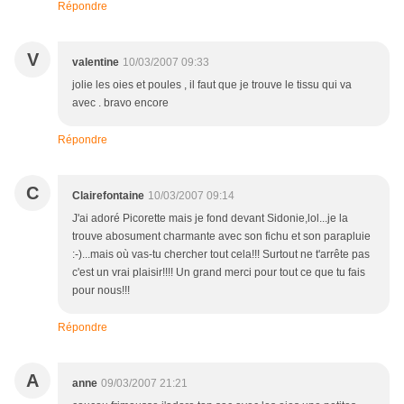
Répondre
V
valentine
10/03/2007 09:33
jolie les oies et poules , il faut que je trouve le tissu qui va
avec . bravo encore
Répondre
C
Clairefontaine
10/03/2007 09:14
J'ai adoré Picorette mais je fond devant Sidonie,lol...je la
trouve abosument charmante avec son fichu et son parapluie
:-)...mais où vas-tu chercher tout cela!!! Surtout ne t'arrête pas
c'est un vrai plaisir!!!! Un grand merci pour tout ce que tu fais
pour nous!!!
Répondre
A
anne
09/03/2007 21:21