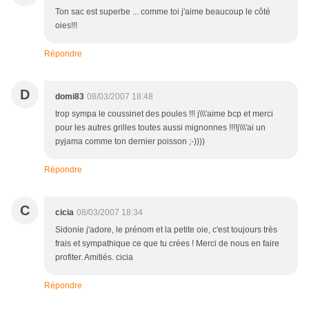
Ton sac est superbe ... comme toi j'aime beaucoup le côté
oies!!!
Répondre
D
domi83
08/03/2007 18:48
trop sympa le coussinet des poules !!! j\\\'aime bcp et merci
pour les autres grilles toutes aussi mignonnes !!!!j\\\'ai un
pyjama comme ton dernier poisson ;-))))
Répondre
C
cicia
08/03/2007 18:34
Sidonie j'adore, le prénom et la petite oie, c'est toujours très
frais et sympathique ce que tu crées ! Merci de nous en faire
profiter. Amitiés. cicia
Répondre