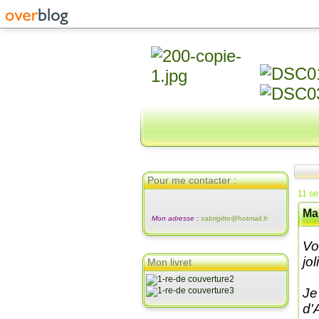
Pour me contacter :
11 s
Ma
Mon adresse :
sabrigitte@hotmail.fr
Vo
jo
Mon livret
Je
d'