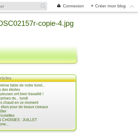
Connexion
+
Créer mon blog
rticles
ième fable de notre livret...
 des étoiles
uleuses ont bien travaillé !
prises du... lundi
 très chaud en ce moment
s étuis pour de beaux ciseaux
oûter
icolettes
 CHOISIES : JUILLET
ne...