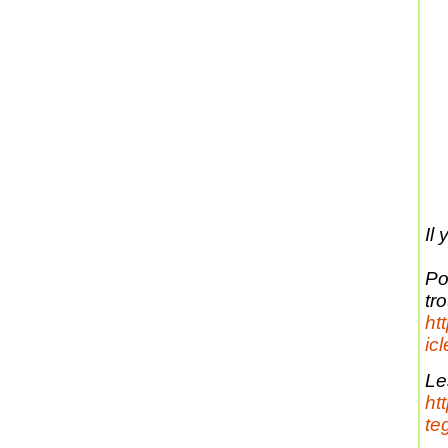
Il
Po
tro
ht
ic
Le
ht
te