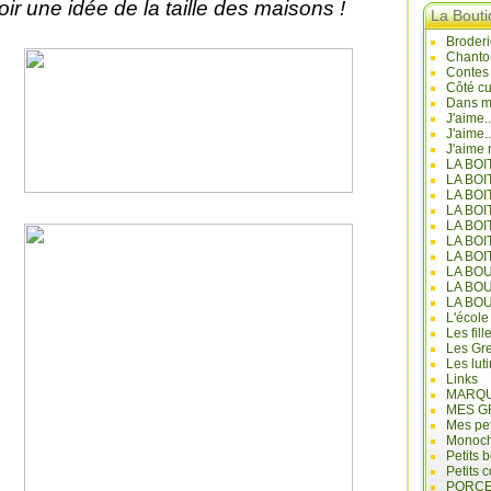
oir une idée de la taille des maisons !
La Bout
Broderi
Chanto
Contes
Côté cu
Dans mo
J'aime.
J'aime.
J'aime 
LA BO
LA BOI
LA BOI
LA BO
LA BOI
LA BOI
LA BOI
LA BO
LA BO
LA BO
L'école
Les fill
Les Gre
Les lut
Links
MARQU
MES G
Mes pet
Monoc
Petits 
Petits 
PORCE