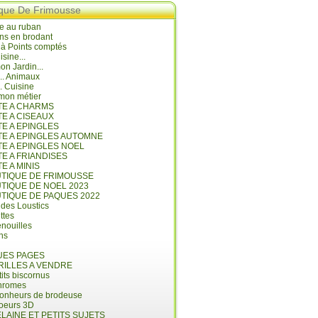
ique De Frimousse
e au ruban
ns en brodant
 à Points comptés
isine...
n Jardin...
... Animaux
.. Cuisine
mon métier
ITE A CHARMS
TE A CISEAUX
TE A EPINGLES
ITE A EPINGLES AUTOMNE
TE A EPINGLES NOEL
TE A FRIANDISES
TE A MINIS
UTIQUE DE FRIMOUSSE
UTIQUE DE NOEL 2023
UTIQUE DE PAQUES 2022
 des Loustics
ettes
nouilles
ins
ES PAGES
RILLES A VENDRE
its biscornus
hromes
bonheurs de brodeuse
coeurs 3D
LAINE ET PETITS SUJETS