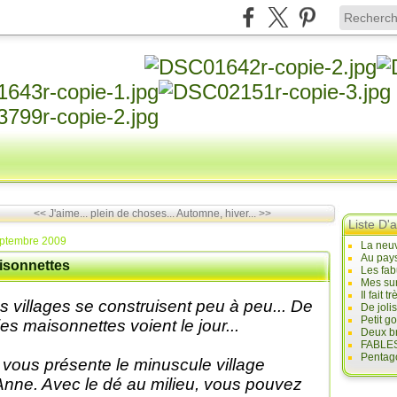
<< J'aime... plein de choses...
Automne, hiver... >>
Liste D'a
eptembre 2009
La neuv
Au pays
isonnettes
Les fab
Mes sur
Il fait
s villages se construisent peu à peu... De
De joli
Petit g
lies maisonnettes voient le jour...
Deux br
FABLES
Pentago
 vous présente le minuscule village
Anne. Avec le dé au milieu, vous pouvez