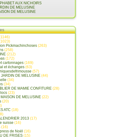
LPHABET AUX NICHOIRS
ARDIN DE MELUSINE
AISON DE MELUSINE
ies
(1146)
(1023)
tion Pickmachinchoses
(263)
ins
(258)
INE
(212)
pas
(172)
et cartonnages
(169)
tal et échanges
(63)
oniquesdefrimousse
(57)
E JARDIN DE MELUSINE
(44)
elle
(34)
es
(34)
ABLIER DE MAMIE CONFITURE
(28)
locs
(23)
A MAISON DE MELUSINE
(22)
s
(20)
)
ES ATC
(18)
8)
ALENDRIER 2013
(17)
e suisse
(16)
s
(16)
press de Noël
(16)
U DE FRISES
(15)