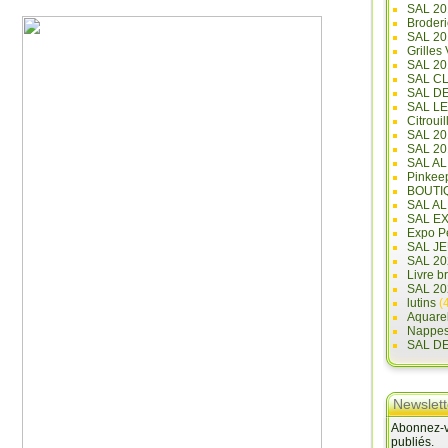
SAL 20
Broderi
SAL 2
Grilles
SAL 20
SAL C
SAL D
SAL L
Citrouil
SAL 2
SAL 20
SAL A
Pinkee
BOUTI
SAL A
SAL E
Expo Pe
SAL JE
SAL 20
Livre b
SAL 20
lutins
(4
Aquare
Nappe
SAL D
Newslett
Abonnez-vo
publiés.