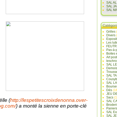
SAL A
SAL J
SAL M
Catégor
Grilles
Divers
Exposi
Les lut
FEUTR
Pas-à-
Boites 
Art pos
leschr
SAL L
Demois
Trouss
SAL T
Cousyb
SAL L
Bourse
Dés
(18
JEU D
Sacs
(1
ëlle (
http://lespetitescroixdenonna.over-
SAL C
Broderi
og.com/
) a monté la sienne en porte-clé
Panier
SAL Ex
SAL JE