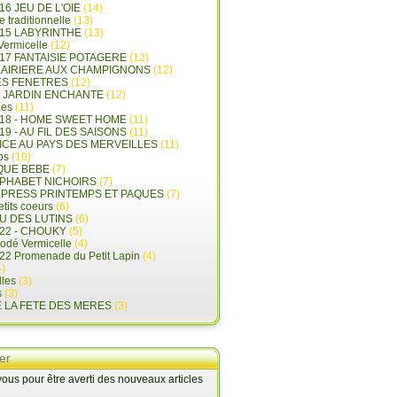
16 JEU DE L'OIE
(14)
e traditionnelle
(13)
015 LABYRINTHE
(13)
 Vermicelle
(12)
17 FANTAISIE POTAGERE
(12)
LAIRIERE AUX CHAMPIGNONS
(12)
ES FENETRES
(12)
E JARDIN ENCHANTE
(12)
les
(11)
018 - HOME SWEET HOME
(11)
19 - AU FIL DES SAISONS
(11)
LICE AU PAYS DES MERVEILLES
(11)
ps
(10)
QUE BEBE
(7)
LPHABET NICHOIRS
(7)
XPRESS PRINTEMPS ET PAQUES
(7)
tits coeurs
(6)
U DES LUTINS
(6)
22 - CHOUKY
(5)
rodé Vermicelle
(4)
22 Promenade du Petit Lapin
(4)
)
lles
(3)
s
(3)
E LA FETE DES MERES
(3)
er
us pour être averti des nouveaux articles