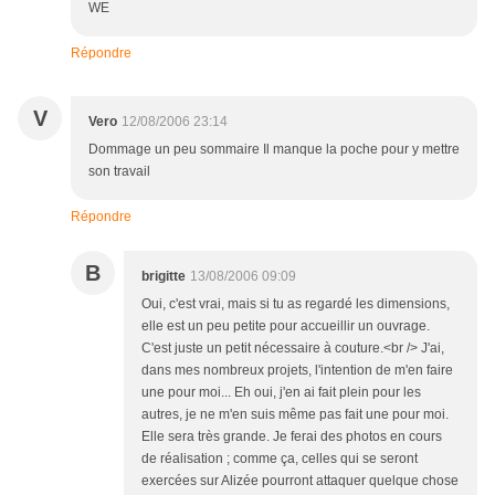
WE
Répondre
V
Vero
12/08/2006 23:14
Dommage un peu sommaire Il manque la poche pour y mettre
son travail
Répondre
B
brigitte
13/08/2006 09:09
Oui, c'est vrai, mais si tu as regardé les dimensions,
elle est un peu petite pour accueillir un ouvrage.
C'est juste un petit nécessaire à couture.<br /> J'ai,
dans mes nombreux projets, l'intention de m'en faire
une pour moi... Eh oui, j'en ai fait plein pour les
autres, je ne m'en suis même pas fait une pour moi.
Elle sera très grande. Je ferai des photos en cours
de réalisation ; comme ça, celles qui se seront
exercées sur Alizée pourront attaquer quelque chose