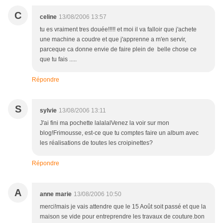
C
celine
13/08/2006 13:57
tu es vraiment tres douée!!!!! et moi il va falloir que j'achete
une machine a coudre et que j'apprenne a m'en servir,
parceque ca donne envie de faire plein de belle chose ce
que tu fais .....
Répondre
S
sylvie
13/08/2006 13:11
J'ai fini ma pochette lalalalVenez la voir sur mon
blog!Frimousse, est-ce que tu comptes faire un album avec
les réalisations de toutes les croipinettes?
Répondre
A
anne marie
13/08/2006 10:50
merci!mais je vais attendre que le 15 Août soit passé et que la
maison se vide pour entreprendre les travaux de couture.bon