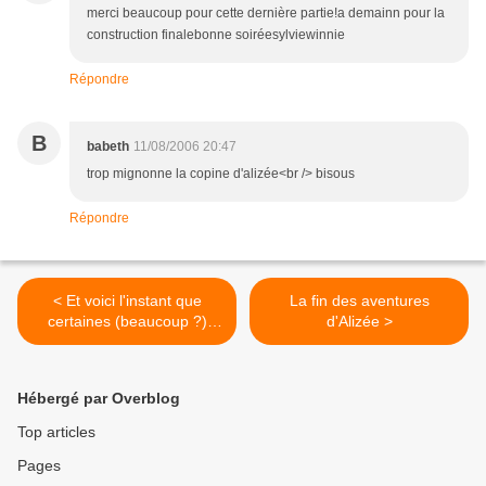
merci beaucoup pour cette dernière partie!a demainn pour la
construction finalebonne soiréesylviewinnie
Répondre
B
babeth
11/08/2006 20:47
trop mignonne la copine d'alizée<br /> bisous
Répondre
< Et voici l'instant que
La fin des aventures
certaines (beaucoup ?)
d'Alizée >
attendent avec impatience :
Hébergé par Overblog
Top articles
Pages