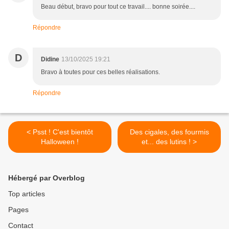
Beau début, bravo pour tout ce travail.... bonne soirée....
Répondre
D
Didine
13/10/2025 19:21
Bravo à toutes pour ces belles réalisations.
Répondre
< Psst ! C'est bientôt
Des cigales, des fourmis
Halloween !
et... des lutins ! >
Hébergé par Overblog
Top articles
Pages
Contact