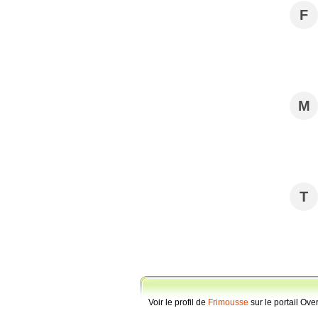
F
M
T
Voir le profil de
Frimousse
sur le portail Ove