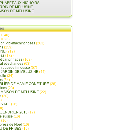
LPHABET AUX NICHOIRS
ARDIN DE MELUSINE
AISON DE MELUSINE
ies
(1146)
(1023)
tion Pickmachinchoses
(263)
ins
(259)
INE
(212)
pas
(172)
et cartonnages
(169)
tal et échanges
(63)
oniquesdefrimousse
(57)
E JARDIN DE MELUSINE
(44)
elle
(34)
es
(34)
ABLIER DE MAMIE CONFITURE
(28)
locs
(23)
A MAISON DE MELUSINE
(22)
s
(20)
)
ES ATC
(18)
8)
ALENDRIER 2013
(17)
e suisse
(16)
s
(16)
press de Noël
(16)
U DE FRISES
(15)