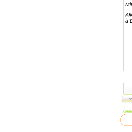
Mi
All
à 
<<
comm