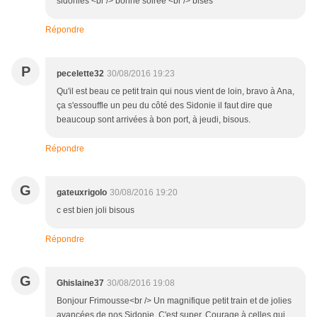
sidonies <br /> bonne soirée <br /> bises
Répondre
P
pecelette32
30/08/2016 19:23
Qu'il est beau ce petit train qui nous vient de loin, bravo à Ana,
ça s'essouffle un peu du côté des Sidonie il faut dire que
beaucoup sont arrivées à bon port, à jeudi, bisous.
Répondre
G
gateuxrigolo
30/08/2016 19:20
c est bien joli bisous
Répondre
G
Ghislaine37
30/08/2016 19:08
Bonjour Frimousse<br /> Un magnifique petit train et de jolies
avancées de nos Sidonie. C'est super. Courage à celles qui