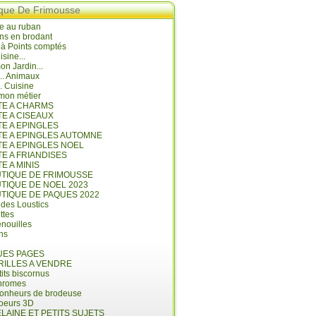
ique De Frimousse
e au ruban
ns en brodant
 à Points comptés
isine...
n Jardin...
... Animaux
.. Cuisine
mon métier
ITE A CHARMS
TE A CISEAUX
TE A EPINGLES
ITE A EPINGLES AUTOMNE
TE A EPINGLES NOEL
TE A FRIANDISES
TE A MINIS
UTIQUE DE FRIMOUSSE
UTIQUE DE NOEL 2023
UTIQUE DE PAQUES 2022
 des Loustics
ettes
nouilles
ins
ES PAGES
RILLES A VENDRE
its biscornus
hromes
bonheurs de brodeuse
coeurs 3D
LAINE ET PETITS SUJETS