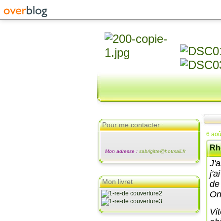
Pour me contacter :
6 aoû
Rh
Mon adresse :
sabrigitte@hotmail.fr
J'
j'a
Mon livret
de
On
Vit