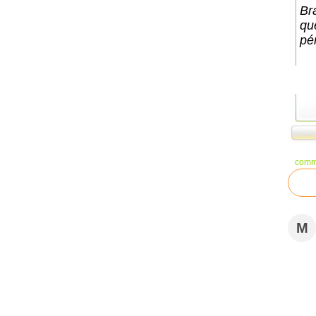
Br
qu
pér
comm
M