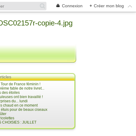
Connexion
+
Créer mon blog
rticles
e Tour de France féminin !
ième fable de notre livret...
 des étoiles
uleuses ont bien travaillé !
prises du... lundi
 très chaud en ce moment
s étuis pour de beaux ciseaux
oûter
icolettes
 CHOISIES : JUILLET