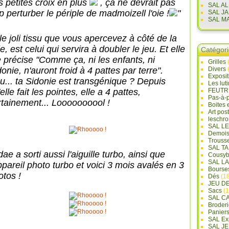
s petites croix en plus
, ça ne devrait pas
SAL A
p perturber le périple de madmoizell l'oie !
"
SAL J
SAL M
 le joli tissu que vous apercevez à côté de la
le, est celui qui servira à doubler le jeu. Et elle
Catégor
 précise "Comme ça, ni les enfants, ni
Grilles
onie, n'auront froid à 4 pattes par terre".
Divers
Exposi
u... ta Sidonie est transgénique ? Depuis
Les lut
elle fait les pointes, elle a 4 pattes,
FEUTR
Pas-à-
rtainement... Loooooooool !
Boites 
Art pos
leschr
SAL L
Demois
Trouss
SAL T
ae a sorti aussi l'aiguille turbo, ainsi que
Cousyb
SAL L
ppareil photo turbo et voici 3 mois avalés en 3
Bourse
otos !
Dés
(18
JEU D
Sacs
(1
SAL C
Broderi
Panier
SAL Ex
SAL JE