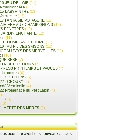
16 JEU DE L'OIE
(14)
e traditionnelle
(13)
015 LABYRINTHE
(13)
 Vermicelle
(12)
17 FANTAISIE POTAGERE
(12)
LAIRIERE AUX CHAMPIGNONS
(12)
ES FENETRES
(12)
E JARDIN ENCHANTE
(12)
les
(11)
018 - HOME SWEET HOME
(11)
19 - AU FIL DES SAISONS
(11)
LICE AU PAYS DES MERVEILLES
(11)
ps
(10)
QUE BEBE
(7)
LPHABET NICHOIRS
(7)
XPRESS PRINTEMPS ET PAQUES
(7)
tits coeurs
(6)
U DES LUTINS
(6)
22 - CHOUKY
(5)
rodé Vermicelle
(4)
22 Promenade du Petit Lapin
(4)
)
lles
(3)
s
(3)
E LA FETE DES MERES
(3)
er
us pour être averti des nouveaux articles