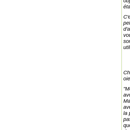
ob
ét
C'
pe
d'a
vou
so
uti
Ch
oie
"M
avo
Ma
ave
la 
pa
quo