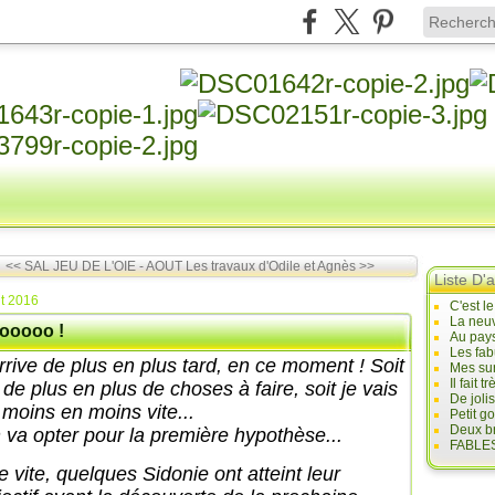
<< SAL JEU DE L'OIE - AOUT
Les travaux d'Odile et Agnès >>
Liste D'a
t 2016
C'est l
La neuv
ooooo !
Au pays
Les fab
arrive de plus en plus tard, en ce moment ! Soit
Mes sur
Il fait
i de plus en plus de choses à faire, soit je vais
De joli
 moins en moins vite...
Petit g
Deux br
 va opter pour la première hypothèse...
FABLES
e vite, quelques Sidonie ont atteint leur