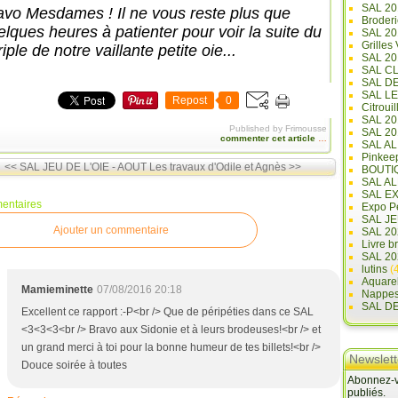
SAL 20
avo Mesdames ! Il ne vous reste plus que
Broderi
elques heures à patienter pour voir la suite du
SAL 2
Grilles
iple de notre vaillante petite oie...
SAL 20
SAL C
SAL D
SAL L
Repost
0
Citrouil
SAL 2
Published by Frimousse
SAL 20
commenter cet article
…
SAL A
Pinkee
<< SAL JEU DE L'OIE - AOUT
Les travaux d'Odile et Agnès >>
BOUTI
SAL A
SAL E
entaires
Expo Pe
SAL JE
Ajouter un commentaire
SAL 20
Livre b
SAL 20
lutins
(4
Aquare
Mamieminette
07/08/2016 20:18
Nappe
SAL D
Excellent ce rapport :-P<br /> Que de péripéties dans ce SAL
<3<3<3<br /> Bravo aux Sidonie et à leurs brodeuses!<br /> et
un grand merci à toi pour la bonne humeur de tes billets!<br />
Newslett
Douce soirée à toutes
Abonnez-vo
publiés.