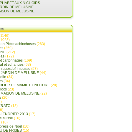
LPHABET AUX NICHOIRS
ARDIN DE MELUSINE
AISON DE MELUSINE
ies
(1146)
(1023)
tion Pickmachinchoses
(263)
ins
(259)
INE
(212)
pas
(172)
et cartonnages
(169)
tal et échanges
(63)
oniquesdefrimousse
(57)
E JARDIN DE MELUSINE
(44)
elle
(34)
es
(34)
ABLIER DE MAMIE CONFITURE
(28)
locs
(23)
A MAISON DE MELUSINE
(22)
s
(20)
)
ES ATC
(18)
8)
ALENDRIER 2013
(17)
e suisse
(16)
s
(16)
press de Noël
(16)
U DE FRISES
(15)