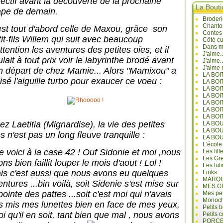
jectif avant la découverte de la prochaine
La Bout
ape de demain.
Broderi
Chanto
est tout d'abord celle de Maxou, grâce son
Contes
tit-fils Willem qui suit avec beaucoup
Côté cu
Dans mo
ttention les aventures des petites oies, et il
J'aime.
lait à tout prix voir le labyrinthe brodé avant
J'aime.
J'aime 
n départ de chez Mamie... Alors "Mamixou" a
LA BO
lisé l'aiguille turbo pour exaucer ce voeu :
LA BOI
LA BOI
LA BO
LA BOI
LA BOI
LA BOI
ez Laetitia (Mignardise), la vie des petites
LA BO
LA BO
s n'est pas un long fleuve tranquille :
LA BO
L'école
e voici à la case 42 ! Ouf Sidonie et moi ,nous
Les fill
Les Gre
ns bien faillit louper le mois d'aout ! Lol !
Les lut
is c'est aussi que nous avons eu quelques
Links
MARQU
ntures ...bin voilà, soit Sidenie s'est mise sur
MES G
pointe des pattes ...soit c'est moi qui n'avais
Mes pet
Monoc
s mis mes lunettes bien en face de mes yeux,
Petits 
i qu'il en soit, tant bien que mal , nous avons
Petits 
PORCE