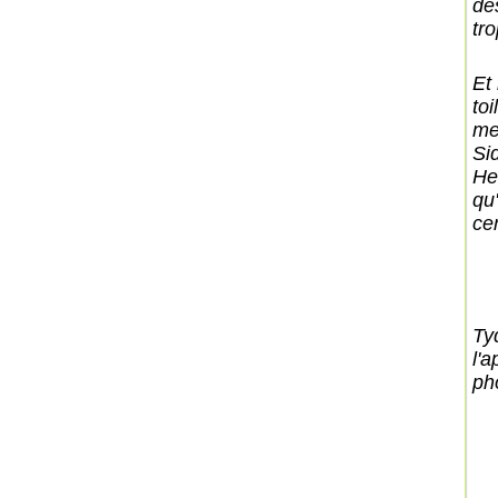
de
tro
Et
toi
me
Sid
He
qu'
ce
Tyd
l'a
ph