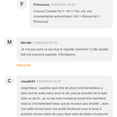
F
Frimousse
22/06/2016 16:26
Coucou Claudie<br /> <br /> Oui, oui, vos
commentaires arrivent bien !<br /> Bisous<br />
Frimousse
M
Mireille
21/06/2016 07:42
Je n'ai pas suivi ce sal et je le regrette vivement ! Cette quaker
ball est vraiment superbe. Félicitations.
Répondre
C
claudie93
25/05/2016 01:27
magnifique , superbe quoi dire de plus il est merveilleux à
faire tout de suite merci pour le sal ,puis-je prendre de la toile
aïda ou du lin , je ne me rend compte je brode très rarement
mais là c'est tellement beau que je ne peux pas résister , alors
une petit conseil pour une petite brodeuse pour le tissu à
prendre encore merci de nous faire voire de belles choses<br