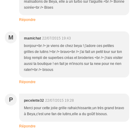
réalisations de Beya, elle a un turbo sur l'aiguille.<br /> Bonne
soirée<br /> Bises
Répondre
M
mamichat
22/07/2015 19:43
bonjour<br /> je viens de chez beya ! j'adore ces petites
grilles de lutins !<br /> bravo<br /> j'ai fait un petit tour sur ton
blog rempli de superbes créas et broderies <br /> j'rais visiter
aussi ta boutique ! en fait je m'inscris sur ta new pour ne rien
rater!<br /> bisous
Répondre
P
pecelette32
22/07/2015 19:28
Merci pour cette jolie grille rafraichissante,un très grand bravo
à Beya,c'est une fan de lutins,elle a du goût! bisous.
Répondre