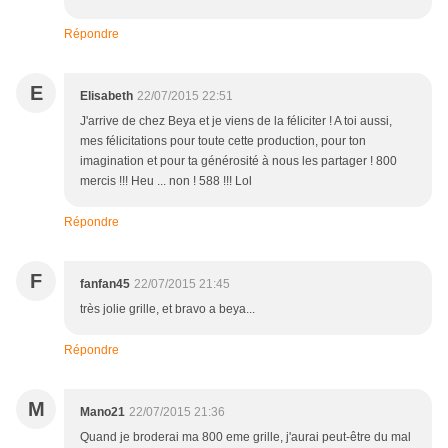
Répondre
E
Elisabeth
22/07/2015 22:51
J'arrive de chez Beya et je viens de la féliciter ! A toi aussi,
mes félicitations pour toute cette production, pour ton
imagination et pour ta générosité à nous les partager ! 800
mercis !!! Heu ... non ! 588 !!! Lol
Répondre
F
fanfan45
22/07/2015 21:45
très jolie grille, et bravo a beya...
Répondre
M
Mano21
22/07/2015 21:36
Quand je broderai ma 800 eme grille, j'aurai peut-être du mal