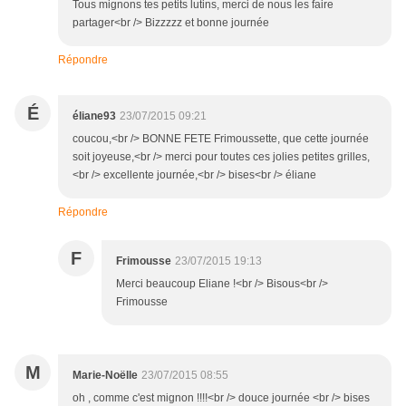
Tous mignons tes petits lutins, merci de nous les faire
partager<br /> Bizzzzz et bonne journée
Répondre
É
éliane93
23/07/2015 09:21
coucou,<br /> BONNE FETE Frimoussette, que cette journée
soit joyeuse,<br /> merci pour toutes ces jolies petites grilles,
<br /> excellente journée,<br /> bises<br /> éliane
Répondre
F
Frimousse
23/07/2015 19:13
Merci beaucoup Eliane !<br /> Bisous<br />
Frimousse
M
Marie-Noëlle
23/07/2015 08:55
oh , comme c'est mignon !!!!<br /> douce journée <br /> bises