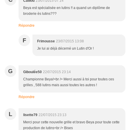
Caillou
23/07/2015 07:14
Beya est spécialisée en lutins !! a quand un diplôme de
broderie ès lutins???
Répondre
F
Frimousse
23/07/2015 13:08
Je lui ai déjà décerné un Lutin d'Or !
G
Giboulée50
22/07/2015 23:14
Championne Beya!<br /> Merci aussi à toi pour toutes ces
grilles , 588 lutins mais aussi toutes les autres !
Répondre
L
lisette79
22/07/2015 23:13
Merci pour cette nouvelle grille et bravo Beya pour toute cette
production de lutins<br /> Bises