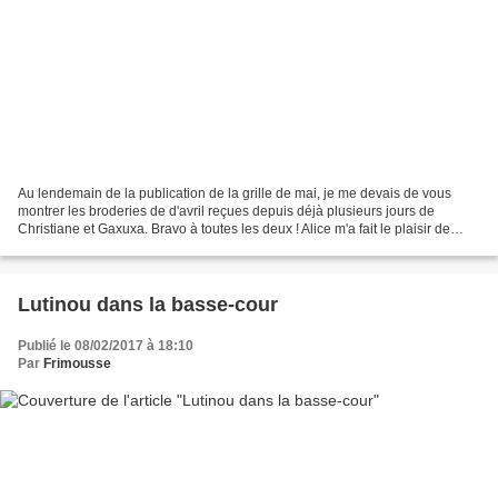
Au lendemain de la publication de la grille de mai, je me devais de vous
montrer les broderies de d'avril reçues depuis déjà plusieurs jours de
Christiane et Gaxuxa. Bravo à toutes les deux ! Alice m'a fait le plaisir de
m'envoyer la photo du petit porte-clé...
Lutinou dans la basse-cour
Publié le 08/02/2017 à 18:10
Par
Frimousse