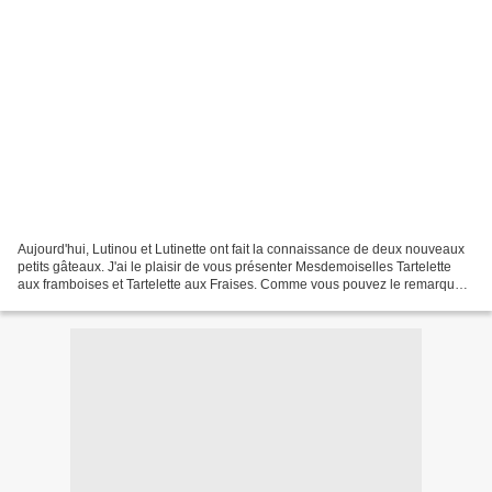
Aujourd'hui, Lutinou et Lutinette ont fait la connaissance de deux nouveaux
petits gâteaux. J'ai le plaisir de vous présenter Mesdemoiselles Tartelette
aux framboises et Tartelette aux Fraises. Comme vous pouvez le remarquer,
ce sont des jumelles. Mais...