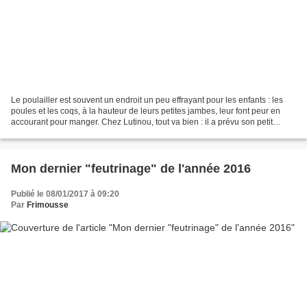
Le poulailler est souvent un endroit un peu effrayant pour les enfants : les
poules et les coqs, à la hauteur de leurs petites jambes, leur font peur en
accourant pour manger. Chez Lutinou, tout va bien : il a prévu son petit
panier plein de grain, et...
Mon dernier "feutrinage" de l'année 2016
Publié le 08/01/2017 à 09:20
Par
Frimousse