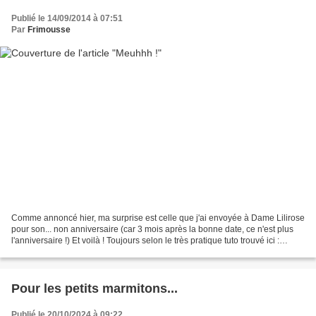
Publié le 14/09/2014 à 07:51
Par
Frimousse
Comme annoncé hier, ma surprise est celle que j'ai envoyée à Dame Lilirose
pour son... non anniversaire (car 3 mois après la bonne date, ce n'est plus
l'anniversaire !) Et voilà ! Toujours selon le très pratique tuto trouvé ici :
http://unpetitboutdefil.kazeo.com/sites/fr/documents/152/document-15203.pdf
J'avais...
Pour les petits marmitons...
Publié le 20/10/2024 à 09:22