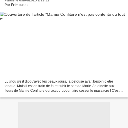
Publié le 09/04/2025 à 19:17
Par
Frimousse
Lutinou s'est dit qu'avec les beaux jours, la pelouse avait besoin d'être
tondue. Mais il est en train de faire subir le sort de Marie-Antoinette aux
fleurs de Mamie Confiture qui accourt pour faire cesser le massacre ! C'est
compliqué, le printemps,...