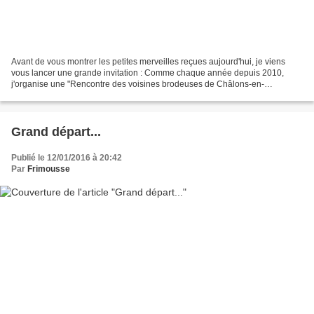
Avant de vous montrer les petites merveilles reçues aujourd'hui, je viens
vous lancer une grande invitation : Comme chaque année depuis 2010,
j'organise une "Rencontre des voisines brodeuses de Châlons-en-
Champagne". Cette manifestation très conviviale,...
Grand départ...
Publié le 12/01/2016 à 20:42
Par
Frimousse