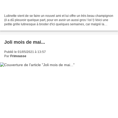
Lutinette vient de se faire un nouvel ami et lui offre un très beau champignon
(il a dû pleuvoir quelque part, pour en avoir un aussi gros ! lol !) Voici une
petite grille lutinesque à broder d'ici quelques semaines, car malgré la
chaleur actuelle, il...
Joli mois de mai...
Publié le 01/05/2021 à 13:57
Par
Frimousse