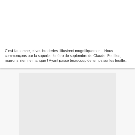
C'est l'automne, et vos broderies l'illustrent magnifiquement ! Nous
commençons par la superbe fenêtre de septembre de Claude. Feuilles,
marrons, rien ne manque ! Ayant passé beaucoup de temps sur les feuilles
de son arbres, Claude s'inquiète en me demandant...