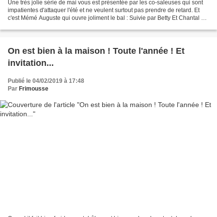
Une très jolie série de mai vous est présentée par les co-saleuses qui sont
impatientes d'attaquer l'été et ne veulent surtout pas prendre de retard. Et
c'est Mémé Auguste qui ouvre joliment le bal : Suivie par Betty Et Chantal Et
Brodeuse 45 et nous...
On est bien à la maison ! Toute l'année ! Et
invitation...
Publié le 04/02/2019 à 17:48
Par
Frimousse