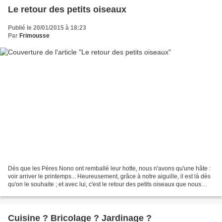
Le retour des petits oiseaux
Publié le 20/01/2015 à 18:23
Par
Frimousse
Dès que les Pères Nono ont remballé leur hotte, nous n'avons qu'une hâte :
voir arriver le printemps... Heureusement, grâce à notre aiguille, il est là dès
qu'on le souhaite ; et avec lui, c'est le retour des petits oiseaux que nous
allons fêter ce soir....
Cuisine ? Bricolage ? Jardinage ?