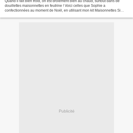
Quand il fait bien froid, on est drôlement bien au chaud, surtout dans de
douillettes maisonnettes en feutrine ! Voici celles que Sophie a
confectionnées au moment de Noël, en utilisant mon kit Maisonnettes Si
vous souhaitez prendre de l'avance pour Noël...
Publicité