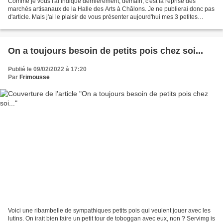
Comme je vous l'ai indiqué dernièrement, demain, c'est la reprise des
marchés artisanaux de la Halle des Arts à Châlons. Je ne publierai donc pas
d'article. Mais j'ai le plaisir de vous présenter aujourd'hui mes 3 petites
dernières "nouveautés". Je mets...
On a toujours besoin de petits pois chez soi...
Publié le 09/02/2022 à 17:20
Par
Frimousse
Voici une ribambelle de sympathiques petits pois qui veulent jouer avec les
lutins. On irait bien faire un petit tour de toboggan avec eux, non ? Servimg is