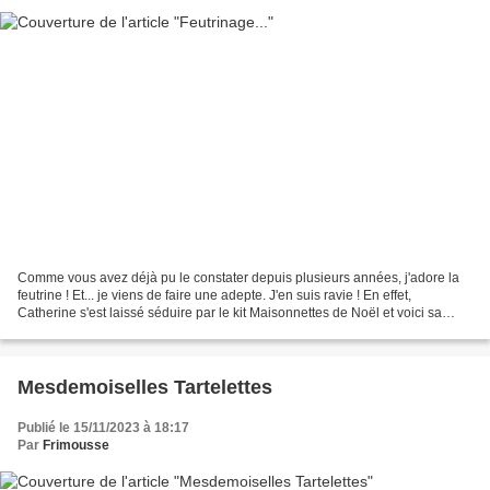
Comme vous avez déjà pu le constater depuis plusieurs années, j'adore la
feutrine ! Et... je viens de faire une adepte. J'en suis ravie ! En effet,
Catherine s'est laissé séduire par le kit Maisonnettes de Noël et voici sa
production : Sympa, n'est-ce...
Mesdemoiselles Tartelettes
Publié le 15/11/2023 à 18:17
Par
Frimousse