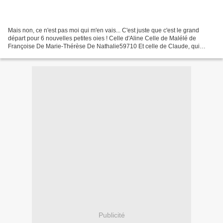
Mais non, ce n'est pas moi qui m'en vais... C'est juste que c'est le grand
départ pour 6 nouvelles petites oies ! Celle d'Aline Celle de Malélé de
Françoise De Marie-Thérèse De Nathalie59710 Et celle de Claude, qui
ferme la marche ! Super, tout ce petit...
Publicité