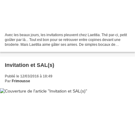
Avec les beaux jours, les invitations pleuvent chez Laetitia. Thé par-ci, petit
goûter par là... Tout est bon pour se retrouver entre copines devant une
broderie. Mais Laetitia aime gâter ses amies. De simples bocaux de
confiture, agrémentés d'un petit...
Invitation et SAL(s)
Publié le 12/03/2016 à 18:49
Par
Frimousse