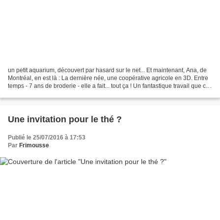
un petit aquarium, découvert par hasard sur le net... Et maintenant, Ana, de
Montréal, en est là : La dernière née, une coopérative agricole en 3D. Entre
temps - 7 ans de broderie - elle a fait... tout ça ! Un fantastique travail que ce
joli petit village......
Une invitation pour le thé ?
Publié le 25/07/2016 à 17:53
Par
Frimousse