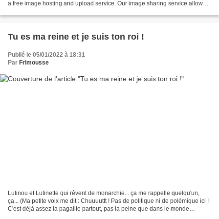
a free image hosting and upload service. Our image sharing service allows
you to upload, host...
Tu es ma reine et je suis ton roi !
Publié le 05/01/2022 à 18:31
Par
Frimousse
Lutinou et Lutinette qui rêvent de monarchie... ça me rappelle quelqu'un,
ça... (Ma petite voix me dit : Chuuuuttt ! Pas de politique ni de polémique ici !
C'est déjà assez la pagaille partout, pas la peine que dans le monde
merveilleux des lutins, les...