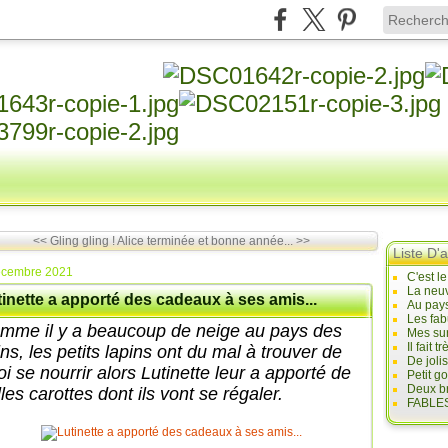
<< Gling gling !
Alice terminée et bonne année... >>
Liste D'a
écembre 2021
C'est l
La neuv
inette a apporté des cadeaux à ses amis...
Au pays
Les fab
mme il y a beaucoup de neige au pays des
Mes sur
Il fait
ins, les petits lapins ont du mal à trouver de
De joli
i se nourrir alors Lutinette leur a apporté de
Petit g
Deux br
les carottes dont ils vont se régaler.
FABLES