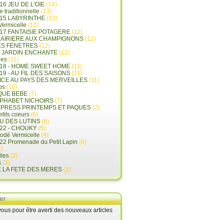
16 JEU DE L'OIE
(14)
e traditionnelle
(13)
015 LABYRINTHE
(13)
 Vermicelle
(12)
17 FANTAISIE POTAGERE
(12)
LAIRIERE AUX CHAMPIGNONS
(12)
ES FENETRES
(12)
E JARDIN ENCHANTE
(12)
les
(11)
018 - HOME SWEET HOME
(11)
19 - AU FIL DES SAISONS
(11)
LICE AU PAYS DES MERVEILLES
(11)
ps
(10)
QUE BEBE
(7)
LPHABET NICHOIRS
(7)
XPRESS PRINTEMPS ET PAQUES
(7)
tits coeurs
(6)
U DES LUTINS
(6)
22 - CHOUKY
(5)
rodé Vermicelle
(4)
22 Promenade du Petit Lapin
(4)
)
lles
(3)
s
(3)
E LA FETE DES MERES
(3)
er
us pour être averti des nouveaux articles