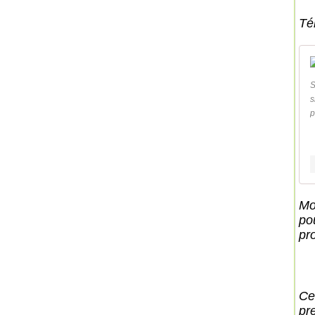
Té
S
s
p
Mo
pou
pr
Ce 
pr