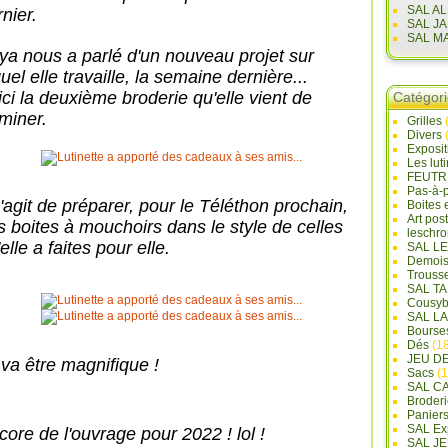
SAL A
nier.
SAL J
SAL M
ya nous a parlé d'un nouveau projet sur
uel elle travaille, la semaine dernière...
ici la deuxième broderie qu'elle vient de
Catégor
rminer.
Grilles
Divers
Exposi
Les lut
FEUTR
Pas-à-
s'agit de préparer, pour le Téléthon prochain,
Boites 
Art pos
s boites à mouchoirs dans le style de celles
leschr
elle a faites pour elle.
SAL L
Demois
Trouss
SAL T
Cousyb
SAL L
Bourse
Dés
(18
JEU D
 va être magnifique !
Sacs
(1
SAL C
Broderi
Panier
SAL Ex
core de l'ouvrage pour 2022 ! lol !
SAL JE