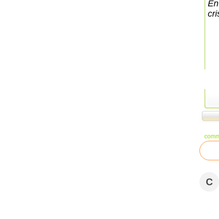
En
cri
comm
C