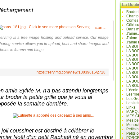
La Bout
léchargement
Broderi
Chanto
Contes
Côté cu
sans_181.jpg - Click to see more photos on ServImg
Dans mo
J'aime.
ervimg is a free image hosting and upload service. Our image
J'aime.
J'aime 
haring service allows you to upload, host and share images and
LA BO
hotos to forums and blogs.
LA BOI
LA BOI
LA BO
LA BOI
LA BOI
https://servimg.com/view/13039615/2728
LA BOI
LA BO
LA BO
LA BO
n amie Sylvie M. n'a pas attendu longtemps
L'école
Les fill
r broder la petite grille que je vous ai
Les Gre
oposée la semaine dernière.
Les lut
Links
MARQU
MES G
Mes pet
Monoc
Petits 
joli coussinet est destiné à célébrer le
Petits 
emier Noël d'un petit Raphaël né en novembre
PORCE