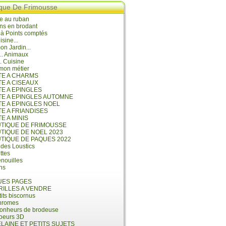
ique De Frimousse
e au ruban
ns en brodant
 à Points comptés
isine...
n Jardin...
... Animaux
.. Cuisine
mon métier
ITE A CHARMS
TE A CISEAUX
TE A EPINGLES
ITE A EPINGLES AUTOMNE
TE A EPINGLES NOEL
TE A FRIANDISES
TE A MINIS
UTIQUE DE FRIMOUSSE
UTIQUE DE NOEL 2023
UTIQUE DE PAQUES 2022
 des Loustics
ettes
nouilles
ins
ES PAGES
RILLES A VENDRE
its biscornus
hromes
bonheurs de brodeuse
coeurs 3D
LAINE ET PETITS SUJETS