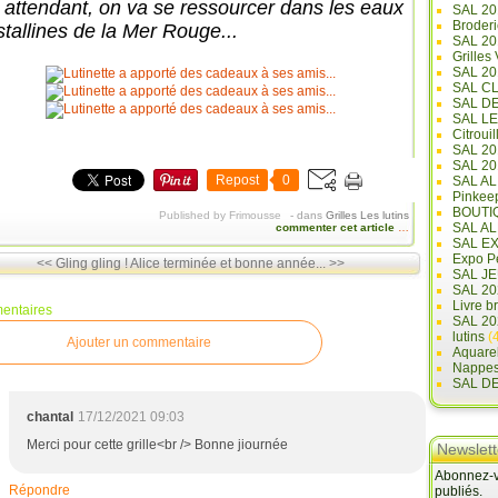
 attendant, on va se ressourcer dans les eaux
SAL 20
Broderi
stallines de la Mer Rouge...
SAL 2
Grilles
SAL 20
SAL C
SAL D
SAL L
Citrouil
SAL 2
SAL 20
Repost
0
SAL A
Pinkee
BOUTI
Published by Frimousse
-
dans
Grilles
Les lutins
SAL A
commenter cet article
…
SAL E
Expo Pe
<< Gling gling !
Alice terminée et bonne année... >>
SAL JE
SAL 20
Livre b
entaires
SAL 20
lutins
(4
Ajouter un commentaire
Aquare
Nappe
SAL D
chantal
17/12/2021 09:03
Merci pour cette grille<br /> Bonne jiournée
Newslett
Abonnez-vo
Répondre
publiés.