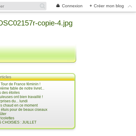
Connexion
+
Créer mon blog
rticles
e Tour de France féminin !
ième fable de notre livret...
 des étoiles
uleuses ont bien travaillé !
prises du... lundi
 très chaud en ce moment
s étuis pour de beaux ciseaux
oûter
icolettes
 CHOISIES : JUILLET