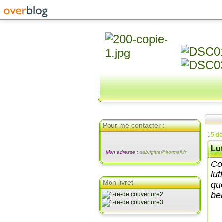
Pour me contacter :
15 d
Lut
Mon adresse :
sabrigitte@hotmail.fr
Co
lut
Mon livret
quo
bel