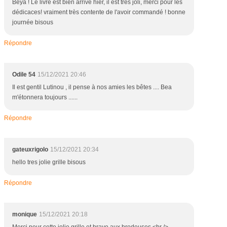
Beya ! Le livre est bien arrivé hier, il est très joli, merci pour les
dédicaces! vraiment très contente de l'avoir commandé ! bonne
journée bisous
Répondre
Odile 54
15/12/2021 20:46
Il est gentil Lutinou , il pense à nos amies les bêtes .... Bea
m'étonnera toujours ......
Répondre
gateuxrigolo
15/12/2021 20:34
hello tres jolie grille bisous
Répondre
monique
15/12/2021 20:18