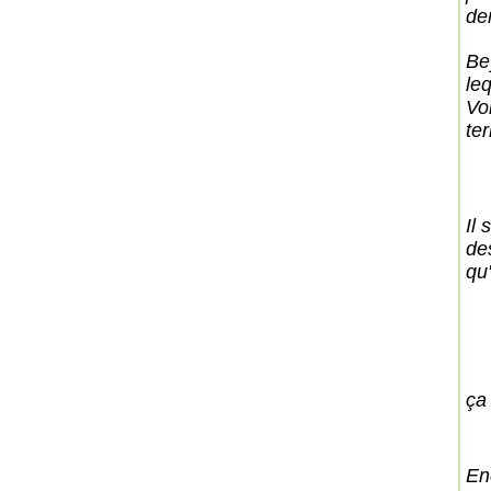
der
Be
leq
Vo
te
Il 
de
qu'
ça
En