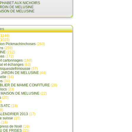
LPHABET AUX NICHOIRS
ARDIN DE MELUSINE
AISON DE MELUSINE
ies
(1146)
(1023)
tion Pickmachinchoses
(263)
ins
(259)
INE
(212)
pas
(172)
et cartonnages
(169)
tal et échanges
(63)
oniquesdefrimousse
(57)
E JARDIN DE MELUSINE
(44)
elle
(34)
es
(34)
ABLIER DE MAMIE CONFITURE
(28)
locs
(23)
A MAISON DE MELUSINE
(22)
s
(20)
)
ES ATC
(18)
8)
ALENDRIER 2013
(17)
e suisse
(16)
s
(16)
press de Noël
(16)
U DE FRISES
(15)