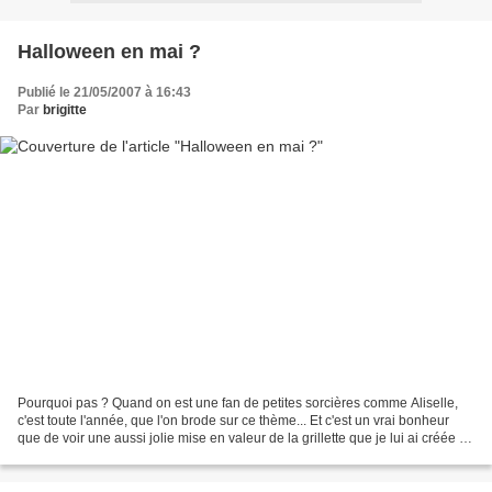
Halloween en mai ?
Publié le 21/05/2007 à 16:43
Par
brigitte
Pourquoi pas ? Quand on est une fan de petites sorcières comme Aliselle,
c'est toute l'année, que l'on brode sur ce thème... Et c'est un vrai bonheur
que de voir une aussi jolie mise en valeur de la grillette que je lui ai créée :
Clic Et Tinou, elle,...