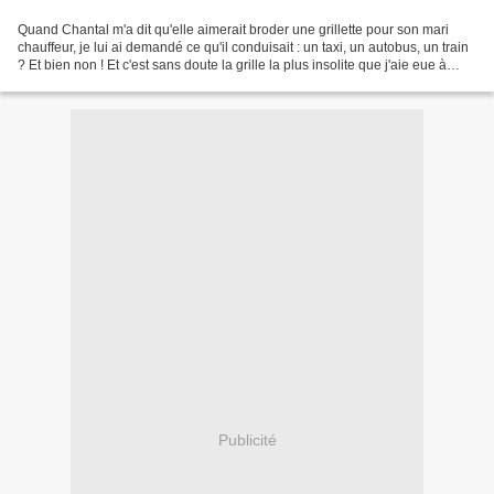
Quand Chantal m'a dit qu'elle aimerait broder une grillette pour son mari
chauffeur, je lui ai demandé ce qu'il conduisait : un taxi, un autobus, un train
? Et bien non ! Et c'est sans doute la grille la plus insolite que j'aie eue à
créer ! Son mari...
Publicité