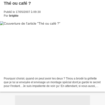
Thé ou café ?
Publié le 17/05/2007 à 09:30
Par
brigitte
Pourquoi choisir, quand on peut avoir les deux ? Tinou a brodé la grillette
que je lui ai envoyée et envisage un montage spécial dont je garde le secret
pour l'instant... Je suis impatiente de voir ça ! En attendant, si vous aussi,
vous aimez le café...