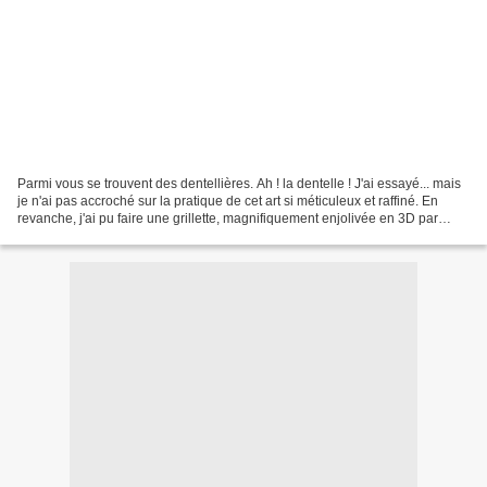
Parmi vous se trouvent des dentellières. Ah ! la dentelle ! J'ai essayé... mais
je n'ai pas accroché sur la pratique de cet art si méticuleux et raffiné. En
revanche, j'ai pu faire une grillette, magnifiquement enjolivée en 3D par
Martine, avec de petites...