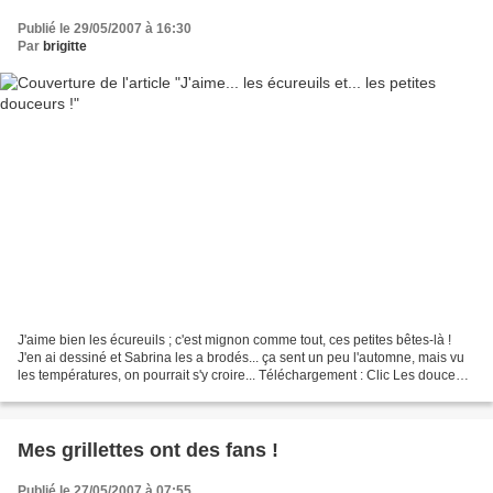
Publié le 29/05/2007 à 16:30
Par
brigitte
J'aime bien les écureuils ; c'est mignon comme tout, ces petites bêtes-là !
J'en ai dessiné et Sabrina les a brodés... ça sent un peu l'automne, mais vu
les températures, on pourrait s'y croire... Téléchargement : Clic Les douceurs
sont arrivées... du...
Mes grillettes ont des fans !
Publié le 27/05/2007 à 07:55