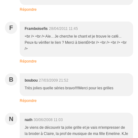
Répondre
F
Framboisefis
28/04/2011 11:45
<br /> <br /> Aïe... Je cherche le chant et je trouve le café...
Peux-tu vérifier le lien ? Merci à bientôt<br /> <br /> <br /> <br
/>
Répondre
B
boubou
27/03/2009 21:52
Très jolies quelle séries bravo!!!!Merci pour les grilles
Répondre
N
nath
30/06/2008 11:03
Je viens de découvrir ta jolie grille et je vais m'empresser de
la broder à Claire, la prof de musique de ma fille Emeline. KJe