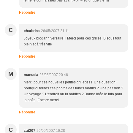
je ne le connaissais pas avant)<br /> et longue vie !!!!
Répondre
C
chatbrina
26/05/2007 21:11
Joyeux bloganniversaire!!! Merci pour ces grilles! Bisous tout
plein et à très vite
Répondre
M
manuela
26/05/2007 20:46
Merci pour ces nouvelles petites grillettes ! Une question :
pourquoi toutes ces photos des fonds marins ? Une passion ?
Un voyage ? L'endroit où tu habites ? Bonne idée le tuto pour
la boîte. Encore merci.
Répondre
C
cat207
26/05/2007 16:28