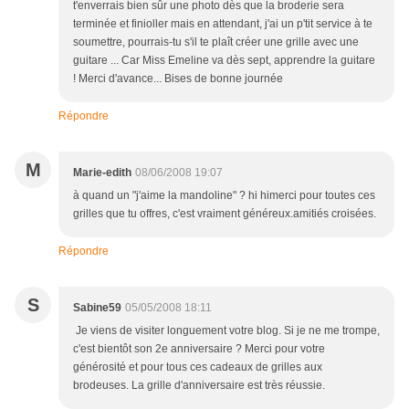
t'enverrais bien sûr une photo dès que la broderie sera
terminée et finioller mais en attendant, j'ai un p'tit service à te
soumettre, pourrais-tu s'il te plaît créer une grille avec une
guitare ... Car Miss Emeline va dès sept, apprendre la guitare
! Merci d'avance... Bises de bonne journée
Répondre
M
Marie-edith
08/06/2008 19:07
à quand un "j'aime la mandoline" ? hi himerci pour toutes ces
grilles que tu offres, c'est vraiment généreux.amitiés croisées.
Répondre
S
Sabine59
05/05/2008 18:11
Je viens de visiter longuement votre blog. Si je ne me trompe,
c'est bientôt son 2e anniversaire ? Merci pour votre
générosité et pour tous ces cadeaux de grilles aux
brodeuses. La grille d'anniversaire est très réussie.