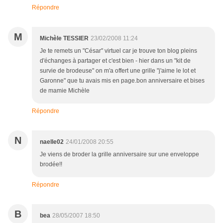
Répondre
M
Michèle TESSIER
23/02/2008 11:24
Je te remets un "César" virtuel car je trouve ton blog pleins
d'échanges à partager et c'est bien - hier dans un "kit de
survie de brodeuse" on m'a offert une grille "j'aime le lot et
Garonne" que tu avais mis en page.bon anniversaire et bises
de mamie Michèle
Répondre
N
naelle02
24/01/2008 20:55
Je viens de broder la grille anniversaire sur une enveloppe
brodée!!
Répondre
B
bea
28/05/2007 18:50