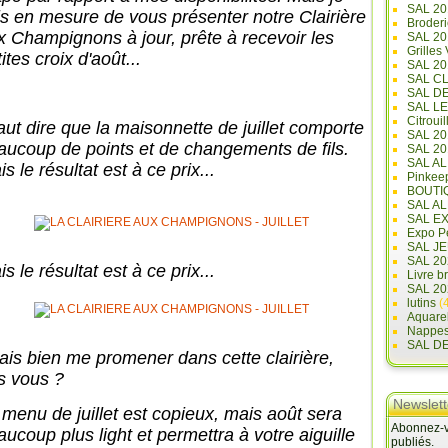
SAL 20
is en mesure de vous présenter notre Clairière
Broderi
x Champignons à jour, prête à recevoir les
SAL 2
Grilles
ites croix d'août...
SAL 20
SAL C
SAL D
SAL L
Citrouil
faut dire que la maisonnette de juillet comporte
SAL 2
aucoup de points et de changements de fils.
SAL 20
SAL A
s le résultat est à ce prix...
Pinkee
BOUTI
SAL A
SAL E
Expo Pe
SAL JE
SAL 20
s le résultat est à ce prix...
Livre b
SAL 20
lutins
(4
Aquare
Nappe
SAL D
irais bien me promener dans cette clairière,
s vous ?
Newslett
 menu de juillet est copieux, mais août sera
Abonnez-vo
aucoup plus light et permettra à votre aiguille
publiés.