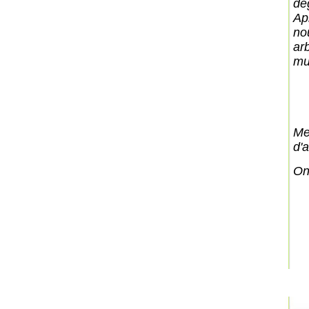
dé
Ap
no
ar
mu
Me
d'a
On