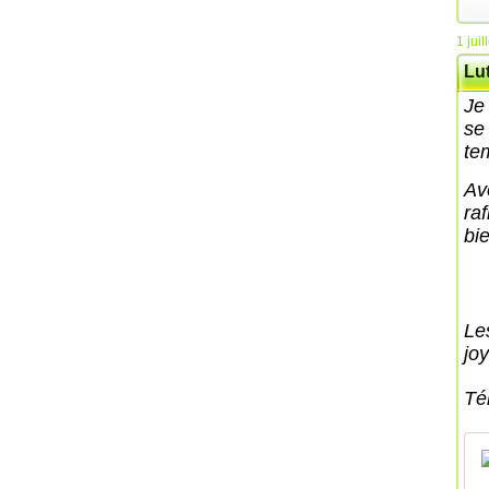
1 juil
Lu
Je
se
te
Av
raf
bi
Le
jo
Té