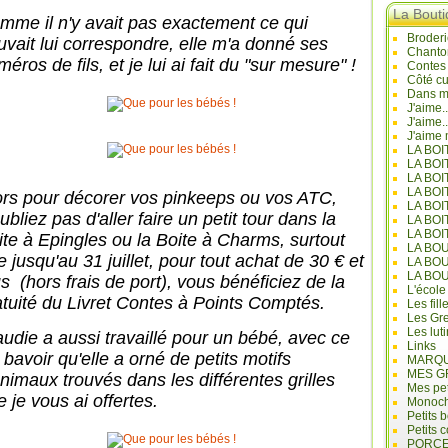
La Bout
mme il n'y avait pas exactement ce qui
Broderi
uvait lui correspondre, elle m'a donné ses
Chanto
éros de fils, et je lui ai fait du "sur mesure" !
Contes
Côté cu
Dans mo
J'aime.
J'aime.
J'aime 
LA BO
LA BOI
LA BOI
LA BO
ors pour décorer vos pinkeeps ou vos ATC,
LA BOI
ubliez pas d'aller faire un petit tour dans la
LA BOI
LA BOI
ite à Epingles ou la Boite à Charms, surtout
LA BO
 jusqu'au 31 juillet, pour tout achat de 30 € et
LA BO
LA BO
s (hors frais de port), vous bénéficiez de la
L'école
atuité du Livret Contes à Points Comptés.
Les fill
Les Gre
Les lut
audie a aussi travaillé pour un bébé, avec ce
Links
i bavoir qu'elle a orné de petits motifs
MARQU
MES G
animaux trouvés dans les différentes grilles
Mes pet
 je vous ai offertes.
Monoc
Petits 
Petits 
PORCE