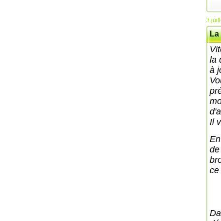
3 juil
La
Vi
la
à 
Vo
pr
mo
d'
Il 
En 
de
br
ce
Da