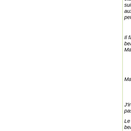
su
au
pet
Il 
be
Mai
Mai
J'
pa
Le
be