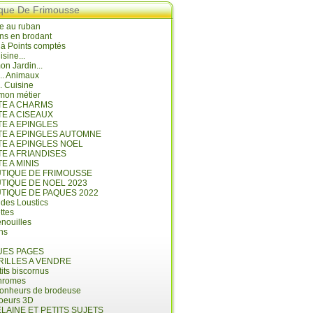
ique De Frimousse
e au ruban
ns en brodant
 à Points comptés
isine...
n Jardin...
... Animaux
.. Cuisine
mon métier
ITE A CHARMS
TE A CISEAUX
TE A EPINGLES
ITE A EPINGLES AUTOMNE
TE A EPINGLES NOEL
TE A FRIANDISES
TE A MINIS
UTIQUE DE FRIMOUSSE
UTIQUE DE NOEL 2023
UTIQUE DE PAQUES 2022
 des Loustics
ettes
nouilles
ins
ES PAGES
RILLES A VENDRE
its biscornus
hromes
bonheurs de brodeuse
coeurs 3D
LAINE ET PETITS SUJETS