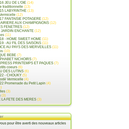
16 JEU DE L'OIE
(14)
e traditionnelle
(13)
015 LABYRINTHE
(13)
 Vermicelle
(12)
17 FANTAISIE POTAGERE
(12)
LAIRIERE AUX CHAMPIGNONS
(12)
ES FENETRES
(12)
E JARDIN ENCHANTE
(12)
les
(11)
018 - HOME SWEET HOME
(11)
19 - AU FIL DES SAISONS
(11)
LICE AU PAYS DES MERVEILLES
(11)
ps
(10)
QUE BEBE
(7)
LPHABET NICHOIRS
(7)
XPRESS PRINTEMPS ET PAQUES
(7)
tits coeurs
(6)
U DES LUTINS
(6)
22 - CHOUKY
(5)
rodé Vermicelle
(4)
22 Promenade du Petit Lapin
(4)
)
lles
(3)
s
(3)
E LA FETE DES MERES
(3)
er
us pour être averti des nouveaux articles