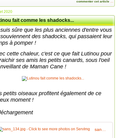
commenter cet article
…
let 2020
tinou fait comme les shadocks...
 suis sûre que les plus anciennes d'entre vous
 souviennent des shadocks, qui passaient leur
mps à pomper !
ec cette chaleur, c'est ce que fait Lutinou pour
raichir ses amis les petits canards, sous l'oeil
enveillant de Maman Cane !
s petits oiseaux profitent également de ce
yeux moment !
léchargement
sans_134.jpg - Click to see more photos on ServImg