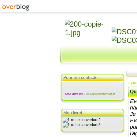
Pour me contacter :
7 juil
Qu
Mon adresse :
sabrigitte@hotmail.fr
Ev
na
Mon livret
Je 
Ev
pu
l'