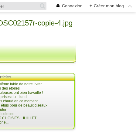
Connexion
+
Créer mon blog
rticles
ième fable de notre livret...
 des étoiles
uleuses ont bien travaillé !
prises du... lundi
 très chaud en ce moment
s étuis pour de beaux ciseaux
oûter
icolettes
 CHOISIES : JUILLET
ne...