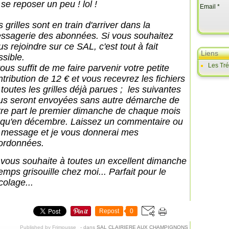
se reposer un peu ! lol !
Email
 grilles sont en train d'arriver dans la
ssagerie des abonnées. Si vous souhaitez
s rejoindre sur ce SAL, c'est tout à fait
Liens
ssible.
Les Tr
vous suffit de me faire parvenir votre petite
ntribution de 12 € et vous recevrez les fichiers
 toutes les grilles déjà parues ; les suivantes
us seront envoyées sans autre démarche de
tre part le premier dimanche de chaque mois
squ'en décembre. Laissez un commentaire ou
 message et je vous donnerai mes
ordonnées.
 vous souhaite à toutes un excellent dimanche
emps grisouille chez moi... Parfait pour le
colage...
Repost
0
Published by Frimousse
-
dans
SAL CLAIRIERE AUX CHAMPIGNONS