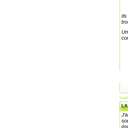
Il
tro
Un 
co
5 juil
LA
J'a
so
ét