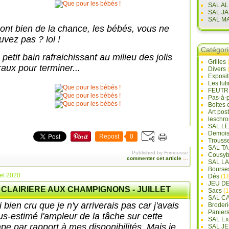
SAL A
SAL J
SAL M
s ont bien de la chance, les bébés, vous ne
uvez pas ? lol !
Catégor
petit bain rafraichissant au milieu des jolis
Grilles
raux pour terminer...
Divers
Exposi
Les lut
FEUTR
Pas-à-
Boites 
Art pos
leschr
SAL L
Demois
Repost
0
Trouss
SAL T
Published by Frimousse
Cousyb
commenter cet article
…
SAL L
Bourse
let 2020
Dés
(18
JEU D
 CLAIRIERE AUX CHAMPIGNONS - JUILLET
Sacs
(1
SAL C
i bien cru que je n'y arriverais pas car j'avais
Broderi
Panier
us-estimé l'ampleur de la tâche sur cette
SAL Ex
ape par rapport à mes disponibilités. Mais je
SAL JE