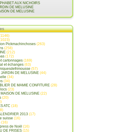
LPHABET AUX NICHOIRS
ARDIN DE MELUSINE
AISON DE MELUSINE
ies
(1146)
(1023)
tion Pickmachinchoses
(263)
ins
(258)
INE
(212)
pas
(172)
et cartonnages
(169)
tal et échanges
(63)
oniquesdefrimousse
(57)
E JARDIN DE MELUSINE
(44)
elle
(34)
es
(34)
ABLIER DE MAMIE CONFITURE
(28)
locs
(23)
A MAISON DE MELUSINE
(22)
s
(20)
)
ES ATC
(18)
8)
ALENDRIER 2013
(17)
e suisse
(16)
s
(16)
press de Noël
(16)
U DE FRISES
(15)