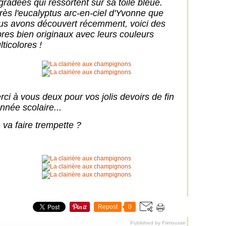
gradées qui ressortent sur sa toile bleue.
rès l'eucalyptus arc-en-ciel d'Yvonne que
us avons découvert récemment, voici des
bres bien originaux avec leurs couleurs
lticolores !
rci à vous deux pour vos jolis devoirs de fin
nnée scolaire...
 va faire trempette ?
Repost
0
Published by Frimousse