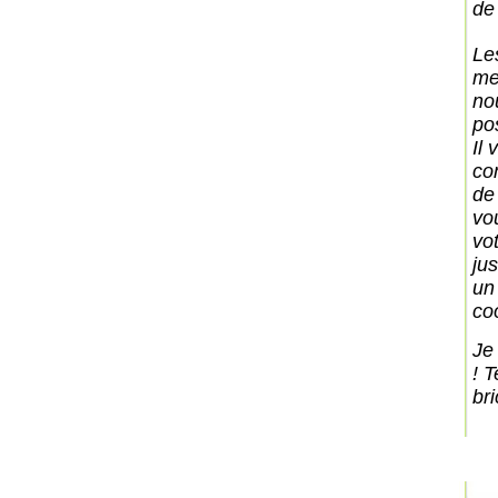
de 
Les
me
nou
po
Il 
co
de
vo
vo
ju
un
co
Je
! T
bri