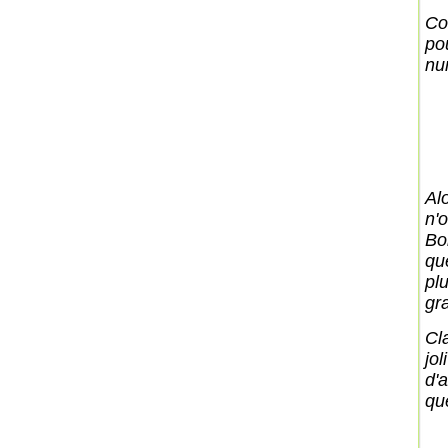
Co
po
num
Al
n'o
Bo
que
plu
gr
Cl
jol
d'
que