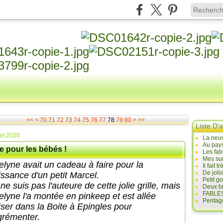
10
20
30
40
50
60
90
100
200
300
400
500
<<
<
70
71
72
73
74
75
76
77
78
79
80
>
>>
Liste D'a
let 2020
La neuv
Au pays
e pour les bébés !
Les fab
Mes sur
elyne avait un cadeau à faire pour la
Il fait
De joli
issance d'un petit Marcel.
Petit g
ne suis pas l'auteure de cette jolie grille, mais
Deux br
FABLES
elyne l'a montée en pinkeep et est allée
Pentago
iser dans la Boite à Epingles pour
agrémenter.