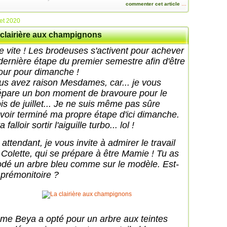
commenter cet article
…
let 2020
 clairière aux champignons
te vite ! Les brodeuses s'activent pour achever
 dernière étape du premier semestre afin d'être
jour pour dimanche !
us avez raison Mesdames, car... je vous
épare un bon moment de bravoure pour le
is de juillet... Je ne suis même pas sûre
avoir terminé ma propre étape d'ici dimanche.
va falloir sortir l'aiguille turbo... lol !
attendant, je vous invite à admirer le travail
 Colette, qui se prépare à être Mamie ! Tu as
odé un arbre bleu comme sur le modèle. Est-
 prémonitoire ?
me Beya a opté pour un arbre aux teintes