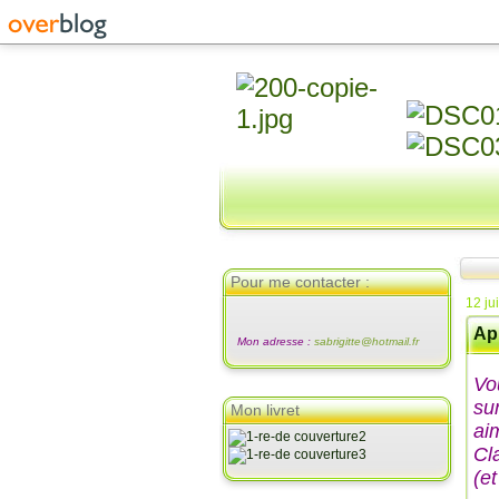
Pour me contacter :
12 ju
Apr
Mon adresse :
sabrigitte@hotmail.fr
Vo
su
Mon livret
aim
Cl
(et