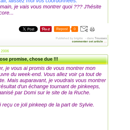
tail, laissez moi vos coordonnées.
main, je vais vous montrer quoi ??? J'hésite
core...
Repost
0
Published by brigitte
-
dans
Trousses
commenter cet article
…
n 2006
ose promise, chose due !!!
er, je vous ai promis de vous montrer mon
uvre du week-end. Vous allez voir ça tout de
ite. Mais auparavant, je voudrais vous montrer
 résultat d'un échange tournant de pinkeeps,
ganisé par Domi sur le site de la Ruche.
i reçu ce joli pinkeep de la part de Sylvie.