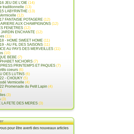
16 JEU DE L'OIE
(14)
e traditionnelle
(13)
015 LABYRINTHE
(13)
 Vermicelle
(12)
17 FANTAISIE POTAGERE
(12)
LAIRIERE AUX CHAMPIGNONS
(12)
ES FENETRES
(12)
E JARDIN ENCHANTE
(12)
les
(11)
018 - HOME SWEET HOME
(11)
19 - AU FIL DES SAISONS
(11)
LICE AU PAYS DES MERVEILLES
(11)
ps
(10)
QUE BEBE
(7)
LPHABET NICHOIRS
(7)
XPRESS PRINTEMPS ET PAQUES
(7)
tits coeurs
(6)
U DES LUTINS
(6)
22 - CHOUKY
(5)
rodé Vermicelle
(4)
22 Promenade du Petit Lapin
(4)
)
lles
(3)
s
(3)
E LA FETE DES MERES
(3)
er
us pour être averti des nouveaux articles