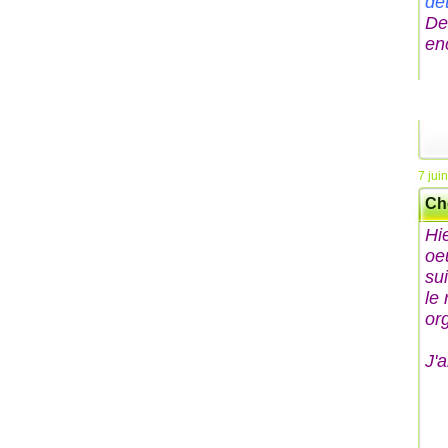
dé
De
en
7 jui
Ch
Hi
oe
su
le
or
J'a