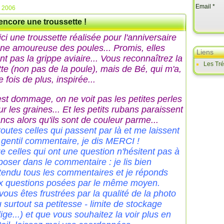
Email
n 2006
encore une troussette !
ici une troussette réalisée pour l'anniversaire
une amoureuse des poules... Promis, elles
Liens
nt pas la grippe aviaire... Vous reconnaîtrez la
Les Tr
tte (non pas de la poule), mais de Bé, qui m'a,
 fois de plus, inspirée...
est dommage, on ne voit pas les petites perles
r les graines... Et les petits rubans paraissent
ancs alors qu'ils sont de couleur parme...
toutes celles qui passent par là et me laissent
 gentil commentaire, je dis MERCI !
e celles qui ont une question n'hésitent pas à
 poser dans le commentaire : je lis bien
tendu tous les commentaires et je réponds
x questions posées par le même moyen.
vous êtes frustrées par la qualité de la photo
u surtout sa petitesse - limite de stockage
ige...) et que vous souhaitez la voir plus en