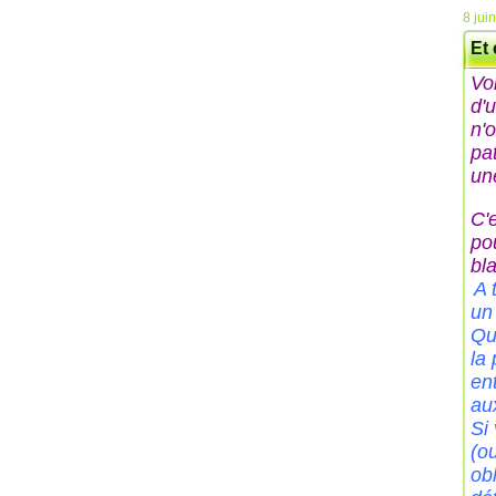
8 jui
Et 
Vo
d'
n'o
pa
une
C'
pou
bl
A 
un
Qu
la
en
au
Si 
(o
obl