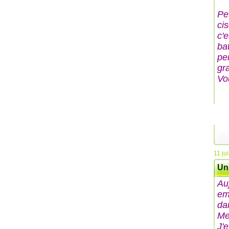
Pe
ci
c'e
ba
pe
gr
Vo
11 ju
Un 
Au
em
da
Mer
J'