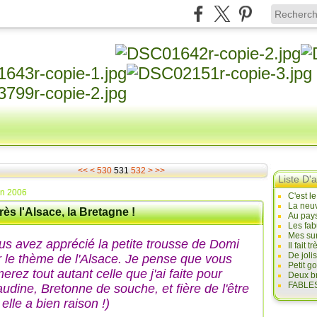
500
510
520
<<
<
530
531
532
>
>>
Liste D'a
in 2006
C'est l
La neuv
ès l'Alsace, la Bretagne !
Au pays
Les fab
Mes sur
us avez apprécié la petite trousse de Domi
Il fait
De joli
r le thème de l'Alsace. Je pense que vous
Petit g
erez tout autant celle que j'ai faite pour
Deux br
FABLES
audine, Bretonne de souche, et fière de l'être
 elle a bien raison !)