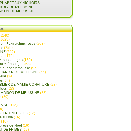
LPHABET AUX NICHOIRS
ARDIN DE MELUSINE
AISON DE MELUSINE
ies
(1146)
(1023)
tion Pickmachinchoses
(263)
ins
(259)
INE
(212)
pas
(172)
et cartonnages
(169)
tal et échanges
(63)
oniquesdefrimousse
(57)
E JARDIN DE MELUSINE
(44)
elle
(34)
es
(34)
ABLIER DE MAMIE CONFITURE
(28)
locs
(23)
A MAISON DE MELUSINE
(22)
s
(20)
)
ES ATC
(18)
8)
ALENDRIER 2013
(17)
e suisse
(16)
s
(16)
press de Noël
(16)
U DE FRISES
(15)