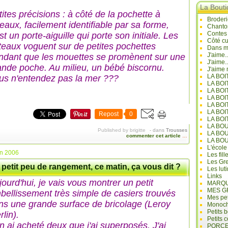
La Bout
tites précisions : à côté de la pochette à
Broderi
seaux, facilement identifiable par sa forme,
Chanto
Contes
st un porte-aiguille qui porte son initiale. Les
Côté cu
teaux voguent sur de petites pochettes
Dans mo
J'aime.
ndant que les mouettes se promènent sur une
J'aime.
ande poche. Au milieu, un bébé biscornu.
J'aime 
LA BO
us n'entendez pas la mer ???
LA BOI
LA BOI
LA BO
LA BOI
LA BOI
Repost
0
LA BOI
LA BO
Published by brigitte
-
dans
Trousses
LA BO
commenter cet article
…
LA BO
L'école
in 2006
Les fill
Les Gre
petit peu de rangement, ce matin, ça vous dit ?
Les lut
Links
jourd'hui, je vais vous montrer un petit
MARQU
MES G
bellissement très simple de casiers trouvés
Mes pet
ns une grande surface de bricolage (Leroy
Monoc
Petits 
lin).
Petits 
en ai acheté deux que j'ai superposés. J'ai
PORCE