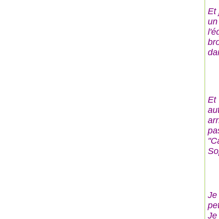
Et
un
l'é
br
dan
Et
au
ar
pa
"C
So
Je
pe
Je