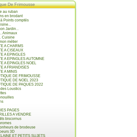
ique De Frimousse
e au ruban
ns en brodant
 à Points comptés
isine...
n Jardin...
... Animaux
.. Cuisine
mon métier
ITE A CHARMS
TE A CISEAUX
TE A EPINGLES
ITE A EPINGLES AUTOMNE
TE A EPINGLES NOEL
TE A FRIANDISES
TE A MINIS
UTIQUE DE FRIMOUSSE
UTIQUE DE NOEL 2023
UTIQUE DE PAQUES 2022
 des Loustics
ettes
nouilles
ins
ES PAGES
RILLES A VENDRE
its biscornus
hromes
bonheurs de brodeuse
coeurs 3D
LAINE ET PETITS SUJETS