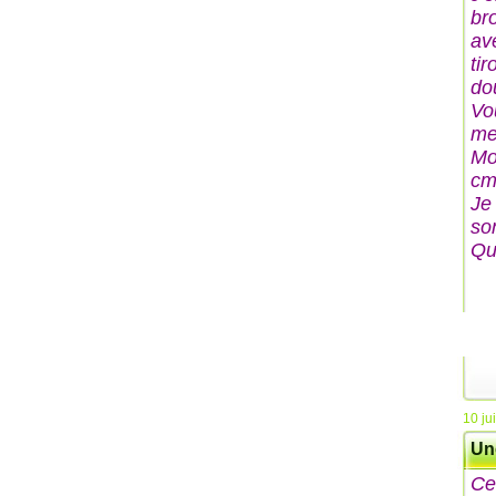
br
av
tir
do
Vo
me
Mo
cm
Je 
so
Qu
10 ju
Un
Cel