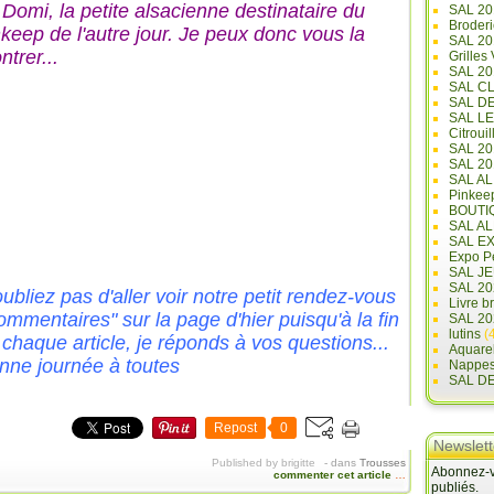
 Domi, la petite alsacienne destinataire du
SAL 20
Broderi
nkeep de l'autre jour. Je peux donc vous la
SAL 2
trer...
Grilles
SAL 20
SAL C
SAL D
SAL L
Citrouil
SAL 2
SAL 20
SAL A
Pinkee
BOUTI
SAL A
SAL E
Expo Pe
SAL JE
SAL 20
ubliez pas d'aller voir notre petit rendez-vous
Livre b
ommentaires" sur la page d'hier puisqu'à la fin
SAL 20
lutins
(4
 chaque article, je réponds à vos questions...
Aquare
nne journée à toutes
Nappe
SAL D
Repost
0
Newslett
Published by brigitte
-
dans
Trousses
Abonnez-vo
commenter cet article
…
publiés.