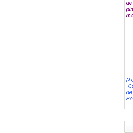
de
pi
mon
N'o
"C
de
Bo