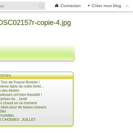
Connexion
+
Créer mon blog
rticles
e Tour de France féminin !
ième fable de notre livret...
 des étoiles
uleuses ont bien travaillé !
prises du... lundi
 très chaud en ce moment
s étuis pour de beaux ciseaux
oûter
icolettes
 CHOISIES : JUILLET