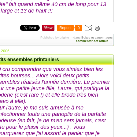
ête" fait quand même 40 cm de long pour 13
large et 13 de haut !!!
Repost
0
Published by brigitte
-
dans
Boites et cartonnages
commenter cet article
…
n 2006
tits ensembles printaniers
ai cru comprendre que vous aimiez bien les
ites bourses... Alors voici deux petits
sembles réalisés l'année dernière. Le premier
r une petite jeune fille, Laure, qui pratique la
derie (c'est rare !) et elle brode très bien
avo à elle).
ur l'autre, je me suis amusée à me
nfectionner toute une panoplie de la parfaite
odeuse (en fait, je ne m'en sers jamais, c'est
te pour le plaisir des yeux...) ; vous
marquerez que j'ai assorti le panier que je