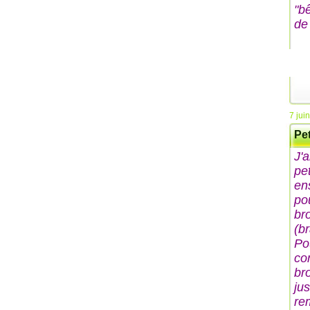
"b
de 
7 jui
Pe
J'
pet
en
pou
bro
(br
Po
co
br
jus
re