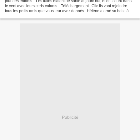
jour des enfants... Les lutins étaient de sortie aujourd'hui, et ont couru dans
le vent avec leurs cerfs-volants... Téléchargement : Clic Ils vont rejoindre
tous les petits amis que vous leur avez donnés : Hélène a orné sa boite à
ciseaux avec les lutins...
Publicité