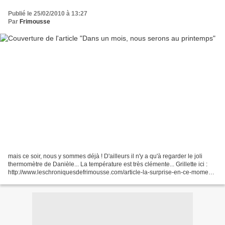
Publié le 25/02/2010 à 13:27
Par
Frimousse
mais ce soir, nous y sommes déjà ! D'ailleurs il n'y a qu'à regarder le joli
thermomètre de Danièle... La température est très clémente... Grillette ici :
http://www.leschroniquesdefrimousse.com/article-la-surprise-en-ce-moment-
beaucoup-ont-les-yeux-42648399.html...