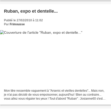
Ruban, expo et dentelle...
Publié le 27/02/2010 à 11:02
Par
Frimousse
Mon titre ressemble vaguement à "Arsenic et vieilles dentelles"... Mais non,
je n'ai pas décidé de vous empoisonner, aujourd'hui ! Bien au contraire...
vous allez vous régaler les yeux ! Tout d'abord "Ruban" : Josianne60 s'est
essayée de très jolie manière...