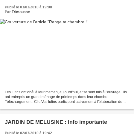
Publié le 03/03/2010 à 19:08
Par
Frimousse
Les lutins ont obéi à leur maman, aujourd'hui, et se sont mis à l'ouvrage ! Ils
ont entrepris un grand ménage de printemps dans leur chambre...
Téléchargement : Clic Vos lutins participent activement à l'élaboration de
calendriers perpétuels... Je vous...
JARDIN DE MELUSINE : Info importante
Publié le 02/03/2010 à 19:42