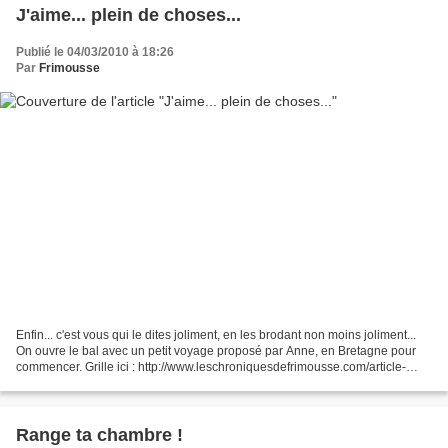
J'aime... plein de choses...
Publié le 04/03/2010 à 18:26
Par
Frimousse
Enfin... c'est vous qui le dites joliment, en les brodant non moins joliment...
On ouvre le bal avec un petit voyage proposé par Anne, en Bretagne pour
commencer. Grille ici : http://www.leschroniquesdefrimousse.com/article-
6492769.html Puis en Normandie......
Range ta chambre !