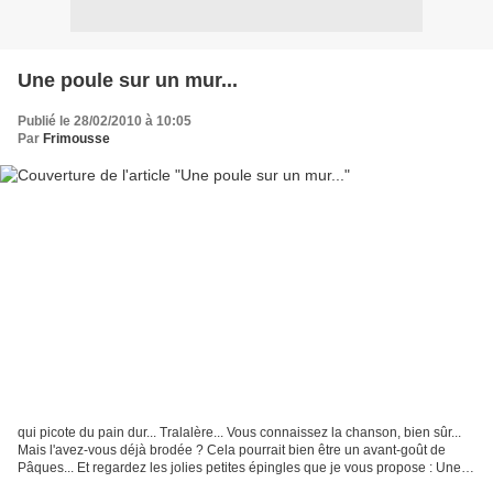
Une poule sur un mur...
Publié le 28/02/2010 à 10:05
Par
Frimousse
qui picote du pain dur... Tralalère... Vous connaissez la chanson, bien sûr...
Mais l'avez-vous déjà brodée ? Cela pourrait bien être un avant-goût de
Pâques... Et regardez les jolies petites épingles que je vous propose : Une
fière poulette toute blanche...