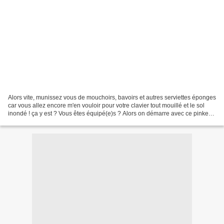
Alors vite, munissez vous de mouchoirs, bavoirs et autres serviettes éponges
car vous allez encore m'en vouloir pour votre clavier tout mouillé et le sol
inondé ! ça y est ? Vous êtes équipé(e)s ? Alors on démarre avec ce pinkeep
semis de coeurs au charme...