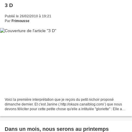
3 D
Publié le 26/02/2010 à 19:21
Par
Frimousse
Voici la première interprétation que je reçois du petit nichoir proposé
dimanche dernier. Et c'est Janine ( http://okaze.canalblog.com/ ) que nous
devons féliciter pour cette petite chose qu'elle a intitulée "gloriette" : Elle a
remplacé le thermomètre...
Dans un mois, nous serons au printemps