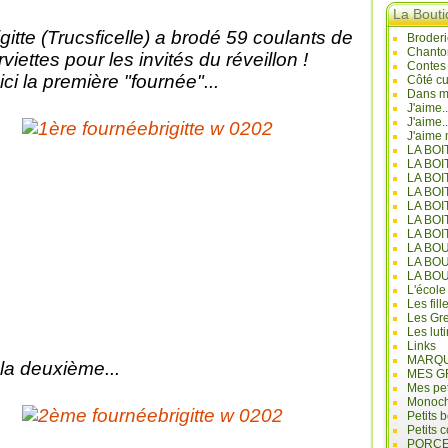
La Bout
igitte (Trucsficelle) a brodé 59 coulants de
Broderi
Chanto
rviettes pour les invités du réveillon !
Contes
ici la première "fournée"...
Côté cu
Dans mo
J'aime.
J'aime.
J'aime 
LA BO
LA BOI
LA BOI
LA BO
LA BOI
LA BOI
LA BOI
LA BO
LA BO
LA BO
L'école
Les fill
Les Gre
Les lut
Links
MARQU
 la deuxième...
MES G
Mes pet
Monoc
Petits 
Petits 
PORCE