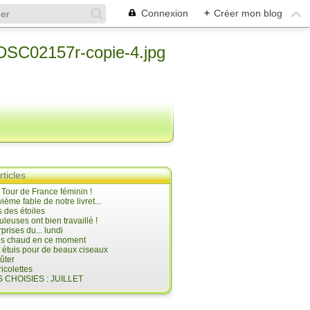
Connexion
+
Créer mon blog
rticles
e Tour de France féminin !
ième fable de notre livret...
 des étoiles
uleuses ont bien travaillé !
prises du... lundi
 très chaud en ce moment
s étuis pour de beaux ciseaux
oûter
icolettes
 CHOISIES : JUILLET