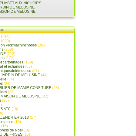
LPHABET AUX NICHOIRS
ARDIN DE MELUSINE
AISON DE MELUSINE
ies
(1146)
(1023)
tion Pickmachinchoses
(263)
ins
(259)
INE
(212)
pas
(172)
et cartonnages
(169)
tal et échanges
(63)
oniquesdefrimousse
(57)
E JARDIN DE MELUSINE
(44)
elle
(34)
es
(34)
ABLIER DE MAMIE CONFITURE
(28)
locs
(23)
A MAISON DE MELUSINE
(22)
s
(20)
)
ES ATC
(18)
8)
ALENDRIER 2013
(17)
e suisse
(16)
s
(16)
press de Noël
(16)
U DE FRISES
(15)