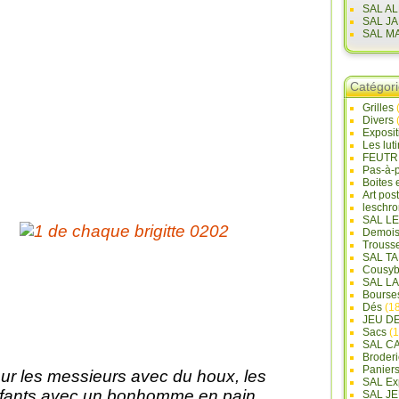
SAL A
SAL J
SAL M
Catégor
Grilles
Divers
Exposi
Les lut
FEUTR
Pas-à-
Boites 
Art pos
leschr
SAL L
Demois
Trouss
SAL T
Cousyb
SAL L
Bourse
Dés
(18
JEU D
Sacs
(1
SAL C
Broderi
Panier
ur les messieurs avec du houx, les
SAL Ex
fants avec un bonhomme en pain
SAL JE