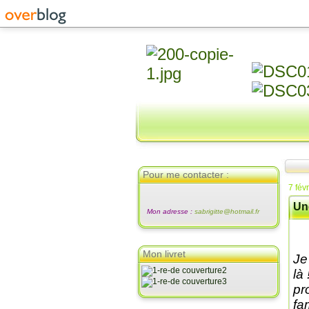
Pour me contacter :
7 fév
Un
Mon adresse :
sabrigitte@hotmail.fr
Mon livret
Je
là
pr
fam