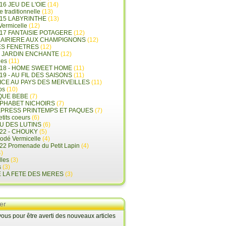
16 JEU DE L'OIE
(14)
e traditionnelle
(13)
015 LABYRINTHE
(13)
 Vermicelle
(12)
17 FANTAISIE POTAGERE
(12)
LAIRIERE AUX CHAMPIGNONS
(12)
ES FENETRES
(12)
E JARDIN ENCHANTE
(12)
les
(11)
018 - HOME SWEET HOME
(11)
19 - AU FIL DES SAISONS
(11)
LICE AU PAYS DES MERVEILLES
(11)
ps
(10)
QUE BEBE
(7)
LPHABET NICHOIRS
(7)
XPRESS PRINTEMPS ET PAQUES
(7)
tits coeurs
(6)
U DES LUTINS
(6)
22 - CHOUKY
(5)
rodé Vermicelle
(4)
22 Promenade du Petit Lapin
(4)
)
lles
(3)
s
(3)
E LA FETE DES MERES
(3)
er
us pour être averti des nouveaux articles