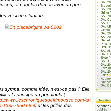
SAL 20
épices, et pour les dames avec du gui !
Broderi
SAL 2
Grilles
les voici en situation...
SAL 20
SAL C
SAL D
SAL L
Citrouil
SAL 2
SAL 20
SAL A
Pinkee
BOUTI
SAL A
SAL E
Expo Pe
SAL JE
SAL 20
Livre b
SAL 20
lutins
(4
Aquare
Nappe
SAL D
ès sympa, comme idée, n'est-ce pas ? Elle
utilisé le principe du pendibule (
tp://www.leschroniquesdefrimousse.com/art
Newslett
le-13857950.html
) et les grilles des
Abonnez-vo
publiés.
scornus