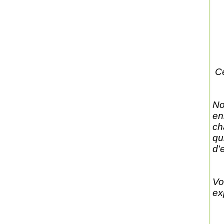
Ce
No
en
ch
qu
d'
Vo
ex