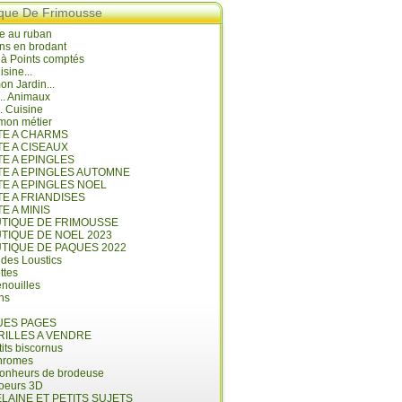
ique De Frimousse
e au ruban
ns en brodant
 à Points comptés
isine...
n Jardin...
... Animaux
.. Cuisine
mon métier
ITE A CHARMS
TE A CISEAUX
TE A EPINGLES
ITE A EPINGLES AUTOMNE
TE A EPINGLES NOEL
TE A FRIANDISES
TE A MINIS
UTIQUE DE FRIMOUSSE
UTIQUE DE NOEL 2023
UTIQUE DE PAQUES 2022
 des Loustics
ettes
nouilles
ins
ES PAGES
RILLES A VENDRE
its biscornus
hromes
bonheurs de brodeuse
coeurs 3D
LAINE ET PETITS SUJETS