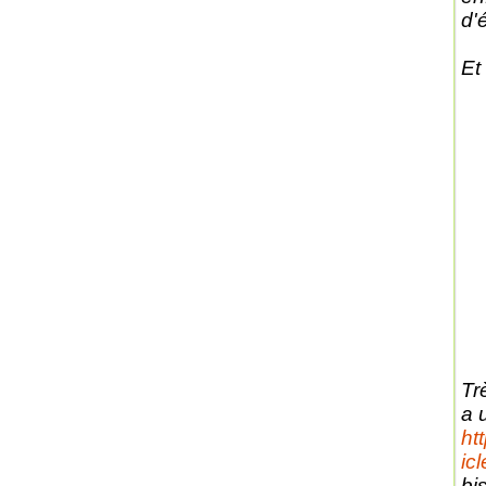
d'
Et 
Tr
a 
ht
ic
bi