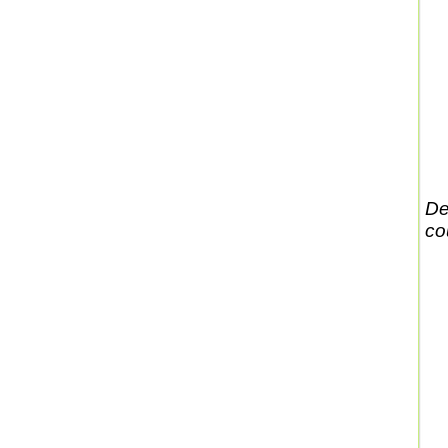
De
co