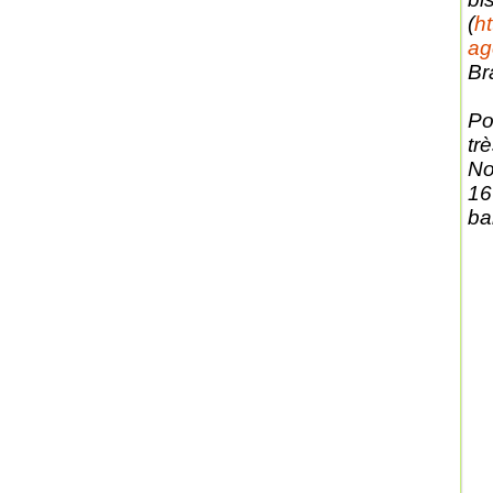
(
h
ag
Br
Po
tr
No
16
ba