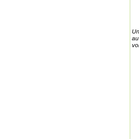
Un
au
vo